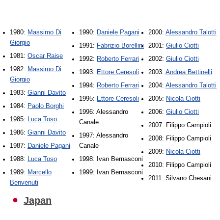
1980:
Massimo Di
1990:
Daniele Pagani
2000:
Alessandro Talotti
Giorgio
1991:
Fabrizio Borellini
2001:
Giulio Ciotti
1981:
Oscar Raise
1992:
Roberto Ferrari
2002:
Giulio Ciotti
1982:
Massimo Di
1993:
Ettore Ceresoli
2003:
Andrea Bettinelli
Giorgio
1994:
Roberto Ferrari
2004:
Alessandro Talotti
1983:
Gianni Davito
1995:
Ettore Ceresoli
2005:
Nicola Ciotti
1984:
Paolo Borghi
1996: Alessandro
2006:
Giulio Ciotti
1985:
Luca Toso
Canale
2007: Filippo Campioli
1986:
Gianni Davito
1997: Alessandro
2008: Filippo Campioli
1987:
Daniele Pagani
Canale
2009:
Nicola Ciotti
1988:
Luca Toso
1998: Ivan Bernasconi
2010: Filippo Campioli
1989:
Marcello
1999: Ivan Bernasconi
2011: Silvano Chesani
Benvenuti
Japan