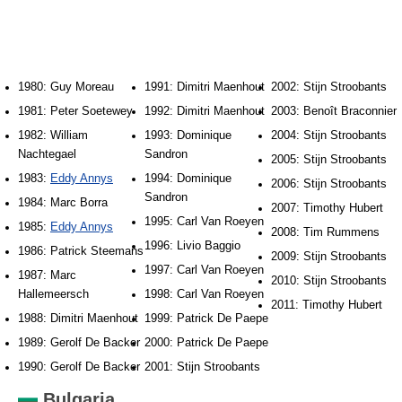
1980: Guy Moreau
1991: Dimitri Maenhout
2002: Stijn Stroobants
1981: Peter Soetewey
1992: Dimitri Maenhout
2003: Benoît Braconnier
1982: William
1993: Dominique
2004: Stijn Stroobants
Nachtegael
Sandron
2005: Stijn Stroobants
1983:
Eddy Annys
1994: Dominique
2006: Stijn Stroobants
Sandron
1984: Marc Borra
2007: Timothy Hubert
1995: Carl Van Roeyen
1985:
Eddy Annys
2008: Tim Rummens
1996: Livio Baggio
1986: Patrick Steemans
2009: Stijn Stroobants
1997: Carl Van Roeyen
1987: Marc
2010: Stijn Stroobants
Hallemeersch
1998: Carl Van Roeyen
2011: Timothy Hubert
1988: Dimitri Maenhout
1999: Patrick De Paepe
1989: Gerolf De Backer
2000: Patrick De Paepe
1990: Gerolf De Backer
2001: Stijn Stroobants
Bulgaria