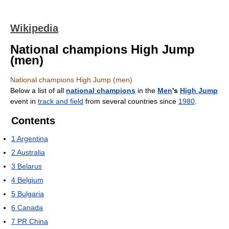
Wikipedia
National champions High Jump
(men)
National champions High Jump (men)
Below a list of all
national champions
in the
Men
's
High Jump
event in
track and field
from several countries since
1980
.
Contents
1
Argentina
2
Australia
3
Belarus
4
Belgium
5
Bulgaria
6
Canada
7
PR China