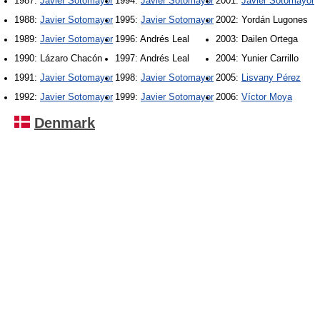
1987:
Javier Sotomayor
1994:
Javier Sotomayor
2001:
Javier Sotomayor
1988:
Javier Sotomayor
1995:
Javier Sotomayor
2002: Yordán Lugones
1989:
Javier Sotomayor
1996: Andrés Leal
2003: Dailen Ortega
1990: Lázaro Chacón
1997: Andrés Leal
2004: Yunier Carrillo
1991:
Javier Sotomayor
1998:
Javier Sotomayor
2005:
Lisvany Pérez
1992:
Javier Sotomayor
1999:
Javier Sotomayor
2006:
Víctor Moya
Denmark