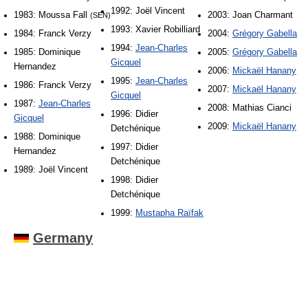
1992: Joël Vincent
1983: Moussa Fall
2003: Joan Charmant
(SEN)
1993: Xavier Robilliard
1984: Franck Verzy
2004:
Grégory Gabella
1994:
Jean-Charles
1985: Dominique
2005:
Grégory Gabella
Gicquel
Hernandez
2006:
Mickaël Hanany
1995:
Jean-Charles
1986: Franck Verzy
2007:
Mickaël Hanany
Gicquel
1987:
Jean-Charles
2008: Mathias Cianci
1996: Didier
Gicquel
2009:
Mickaël Hanany
Detchénique
1988: Dominique
1997: Didier
Hernandez
Detchénique
1989: Joël Vincent
1998: Didier
Detchénique
1999:
Mustapha Raïfak
Germany