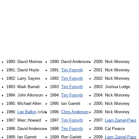
1980: David Morrow
1990: David Anderson
2000: Nick Moroney
1981: David Hoyle
1991:
Tim Forsyth
2001: Nick Moroney
1982: Larry Sayers
1992:
Tim Forsyth
2002: Nick Moroney
1983: Mark Barratt
1993:
Tim Forsyth
2003: Joshua Lodge
1984: John Atkinson
1994:
Tim Forsyth
2004: Nick Moroney
1985: Michael Allen
1995: Ian Garrett
2005: Nick Moroney
1986:
Lee Balkin
1996:
Chris Anderson
2006: Nick Moroney
(USA)
1987: Marc Howard
1997:
Tim Forsyth
2007:
Liam Zamel-Paez
1988: David Anderson
1998:
Tim Forsyth
2008: Cal Pearce
1989: Ian Garrett
1999: Ron Garlett
2009:
Liam Zamel-Paez