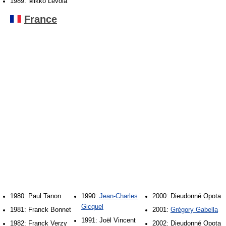
1989: Mikko Levola
France
1980: Paul Tanon
1990:
Jean-Charles
2000: Dieudonné Opota
Gicquel
1981: Franck Bonnet
2001:
Grégory Gabella
1991: Joël Vincent
1982: Franck Verzy
2002: Dieudonné Opota