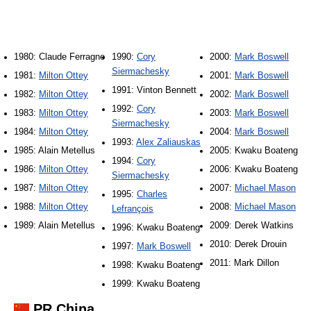
1980: Claude Ferragne
1990:
Cory
2000:
Mark Boswell
Siermachesky
1981:
Milton Ottey
2001:
Mark Boswell
1991: Vinton Bennett
1982:
Milton Ottey
2002:
Mark Boswell
1992:
Cory
1983:
Milton Ottey
2003:
Mark Boswell
Siermachesky
1984:
Milton Ottey
2004:
Mark Boswell
1993:
Alex Zaliauskas
1985: Alain Metellus
2005: Kwaku Boateng
1994:
Cory
1986:
Milton Ottey
2006: Kwaku Boateng
Siermachesky
1987:
Milton Ottey
2007:
Michael Mason
1995:
Charles
1988:
Milton Ottey
2008:
Michael Mason
Lefrançois
1989: Alain Metellus
2009: Derek Watkins
1996: Kwaku Boateng
2010: Derek Drouin
1997:
Mark Boswell
2011: Mark Dillon
1998: Kwaku Boateng
1999: Kwaku Boateng
PR China