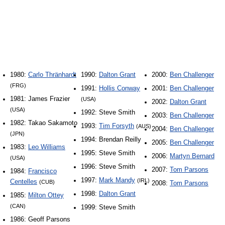
1980:
Carlo Thränhardt
1990:
Dalton Grant
2000:
Ben Challenger
(FRG)
1991:
Hollis Conway
2001:
Ben Challenger
1981: James Frazier
(USA)
2002:
Dalton Grant
(USA)
1992: Steve Smith
2003:
Ben Challenger
1982: Takao Sakamoto
1993:
Tim Forsyth
(AUS)
2004:
Ben Challenger
(JPN)
1994: Brendan Reilly
2005:
Ben Challenger
1983:
Leo Williams
1995: Steve Smith
2006:
Martyn Bernard
(USA)
1996: Steve Smith
2007:
Tom Parsons
1984:
Francisco
1997:
Mark Mandy
(IRL)
Centelles
(CUB)
2008:
Tom Parsons
1998:
Dalton Grant
1985:
Milton Ottey
(CAN)
1999: Steve Smith
1986: Geoff Parsons