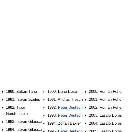
1980: Zoltán Társi
1990: Benõ Bese
2000: Román Fehér
1981: István Széles
1991: András Tresch
2001: Román Fehér
1982: Tibor
1992:
Péter Deutsch
2002: Román Fehér
Gerstenbrein
1993:
Péter Deutsch
2003: László Boros
1983: István Gibicsár
1994: Zoltán Bakler
2004: László Boros
1984: István Gibicsár
1995:
Péter Deutsch
2005: László Boros