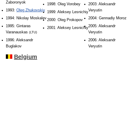
Zaboronyok
1998: Oleg Vorobey
2003: Aleksandr
1993:
Oleg Zhukovskiy
Veryutin
1999: Aleksey Lesnichiy
1994: Nikolay Moskalev
2004: Gennadiy Moroz
2000: Oleg Prokopov
1995: Gintaras
2005: Aleksandr
2001: Aleksey Lesnichiy
Varanauskas
Veryutin
(LTU)
1996: Aleksandr
2006: Aleksandr
Buglakov
Veryutin
Belgium