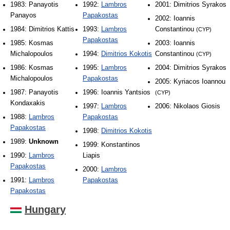
1983: Panayotis
1992:
Lambros
2001: Dimitrios Syrakos
Panayos
Papakostas
2002: Ioannis
1984: Dimitrios Kattis
1993:
Lambros
Constantinou
(CYP)
Papakostas
1985: Kosmas
2003: Ioannis
Michalopoulos
1994:
Dimitrios Kokotis
Constantinou
(CYP)
1986: Kosmas
1995:
Lambros
2004: Dimitrios Syrakos
Michalopoulos
Papakostas
2005: Kyriacos Ioannou
1987: Panayotis
1996: Ioannis Yantsios
(CYP)
Kondaxakis
1997:
Lambros
2006: Nikolaos Giosis
1988:
Lambros
Papakostas
Papakostas
1998:
Dimitrios Kokotis
1989:
Unknown
1999: Konstantinos
1990:
Lambros
Liapis
Papakostas
2000:
Lambros
1991:
Lambros
Papakostas
Papakostas
Hungary