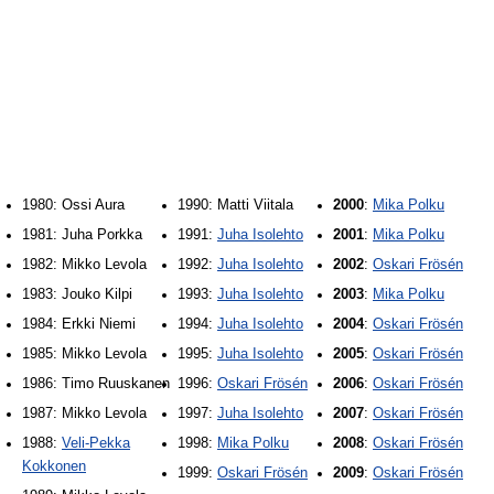
1980: Ossi Aura
1990: Matti Viitala
2000
:
Mika Polku
1981: Juha Porkka
1991:
Juha Isolehto
2001
:
Mika Polku
1982: Mikko Levola
1992:
Juha Isolehto
2002
:
Oskari Frösén
1983: Jouko Kilpi
1993:
Juha Isolehto
2003
:
Mika Polku
1984: Erkki Niemi
1994:
Juha Isolehto
2004
:
Oskari Frösén
1985: Mikko Levola
1995:
Juha Isolehto
2005
:
Oskari Frösén
1986: Timo Ruuskanen
1996:
Oskari Frösén
2006
:
Oskari Frösén
1987: Mikko Levola
1997:
Juha Isolehto
2007
:
Oskari Frösén
1988:
Veli-Pekka
1998:
Mika Polku
2008
:
Oskari Frösén
Kokkonen
1999:
Oskari Frösén
2009
:
Oskari Frösén