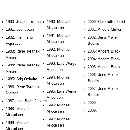
1980: Jesper Tørring
1990: Michael
2000: Christoffer Holst
Mikkelsen
1981: Leon Axen
2001: Anders Møller
1991: Michael
1982: Flemming
2002: Jens Møller
Mikkelsen
Vejsnæs
Boeriis
1992: Michael
1983: René Tyranski
2003: Anders Black
Mikkelsen
Nielsen
2004: Anders Black
1993: Lars Werge
1984: René Tyranski
2005: Anders Black
Andersen
Nielsen
2006: Jens Møller
1994: Michael
1985: Stig Oxholm
Boeriis
Mikkelsen
1986: René Tyranski
2007: Jens Møller
1995: Lars Werge
Nielsen
Boeriis
Andersen
1987: Lars Bach Jensen
2008:
1996: Michael
1988: Michael
2009:
Mikkelsen
Mikkelsen
1997: Michael
1989: Michael
Mikkelsen
Mikkelsen