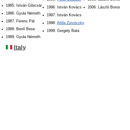
1985: István Gibicsár
1996: István Kovács
2006: László Boros
1986: Gyula Németh
1997: István Kovács
1987: Ferenc Pál
1998:
Attila Zsivóczky
1988: Benõ Bese
1999: Gergely Bata
1989: Gyula Németh
Italy