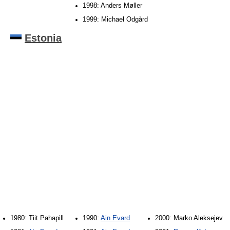
1998: Anders Møller
1999: Michael Odgård
Estonia
1980: Tiit Pahapill
1990:
Ain Evard
2000: Marko Aleksejev