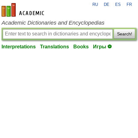
RU
DE
ES
FR
en-academic.com
Academic Dictionaries and Encyclopedias
Search!
Interpretations
Translations
Books
Игры ⚽