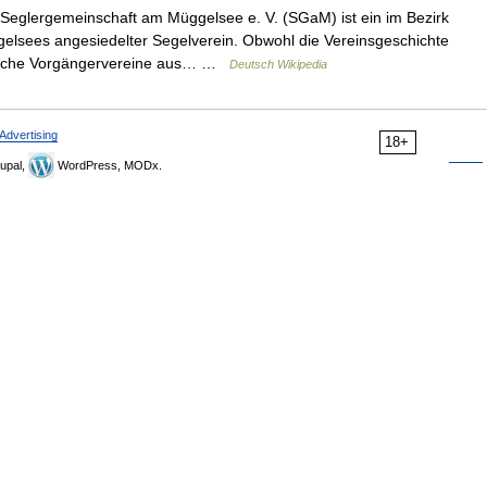
Seglergemeinschaft am Müggelsee e. V. (SGaM) ist ein im Bezirk
lsees angesiedelter Segelverein. Obwohl die Vereinsgeschichte
etliche Vorgängervereine aus… …
Deutsch Wikipedia
Advertising
18+
upal,
WordPress, MODx.