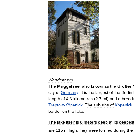
Wendenturm
The
Müggelsee
,
also
known
as
the
Großer
city
of
Germany
.
It
is
the
largest
of
the
Berlin
length
of
4
.
3
kilometres
(
2
.
7
mi
)
and
a
bread
Treptow
-
Köpenick
.
The
suburbs
of
Köpenick
border
on
the
lake
.
The
lake
itself
is
8
meters
deep
at
its
deepes
are
115
m
high
;
they
were
formed
during
the