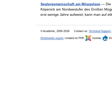
Seglergemeinschaft am Müggelsee
— Die 
Köpenick am Nordwestufer des Großen Mügge
erst wenige Jahre aufweist, kann man auf 
© Academic, 2000-2026
Contact us:
Technical Support
,
Dictionaries export
, created on PHP,
Joomla,
Dr