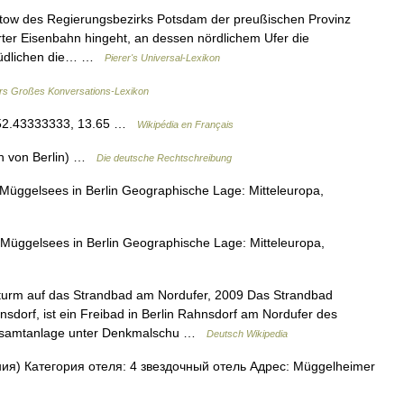
tow des Regierungsbezirks Potsdam der preußischen Provinz
ter Eisenbahn hingeht, an dessen nördlichem Ufer die
 südlichen die… …
Pierer's Universal-Lexikon
s Großes Konversations-Lexikon
/ 52.43333333, 13.65 …
Wikipédia en Français
ich von Berlin) …
Die deutsche Rechtschreibung
ggelsees in Berlin Geographische Lage: Mitteleuropa,
üggelsees in Berlin Geographische Lage: Mitteleuropa,
urm auf das Strandbad am Nordufer, 2009 Das Strandbad
dorf, ist ein Freibad in Berlin Rahnsdorf am Nordufer des
Gesamtanlage unter Denkmalschu …
Deutsch Wikipedia
я) Категория отеля: 4 звездочный отель Адрес: Müggelheimer