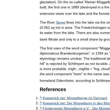
glaciation
).
On
the
so
-
called
'
Kleiner
Müggelb
built
,
the
first
one
in
1889
(
destroyed
in
a
fire
extensive
views
over
the
lake
and
the
forests
The
River
Spree
flows
into
the
lake
via
the
sm
(
0
.
062
sq
mi
)
in
area
.
The
Friedrichshagen
w
its
water
from
the
lake
.
There
are
also
numer
bank
filtrate
and
only
to
a
small
share
by
gro
The
first
uses
of
the
word
component
"
Mügge
diplomaticus
Brandenburgensis
",
in
1394
as
etymology
remains
unclear
.
The
traditional
de
hill
"
is
rejected
by
Schlimpert
as
not
durable
.
is
more
probable:
migh
-
,
mighla
= "
fog
,
cloud
the
word
component
"
heim
"
in
the
name
was
homeland
Odernheim
,
according
to
Schlimpe
References
^
Koepenick
.
net:
Müggelberge
(
in
German
)
^
Koepenick
.
net:
Der
Müggelturm
in
den
Müg
^
Förderverein
Müggelturm
e
.
V
.
:
Der
Mügge