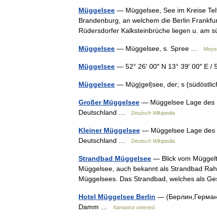
Müggelsee
— Müggelsee, See im Kreise Tel
Brandenburg, an welchem die Berlin Frankfur
Rüdersdorfer Kalksteinbrüche liegen u. am
Müggelsee
— Müggelsee, s. Spree …
Meyer
Müggelsee
— 52° 26′ 00″ N 13° 39′ 00″ E 
Müggelsee
— Mụ̈g|gel|see, der; s (südöstl
Großer Müggelsee
— Müggelsee Lage des Mü
Deutschland …
Deutsch Wikipedia
Kleiner Müggelsee
— Müggelsee Lage des M
Deutschland …
Deutsch Wikipedia
Strandbad Müggelsee
— Blick vom Müggelt
Müggelsee, auch bekannt als Strandbad Rahns
Müggelsees. Das Strandbad, welches als 
Hotel Müggelsee Berlin
— (Берлин,Германи
Damm …
Каталог отелей