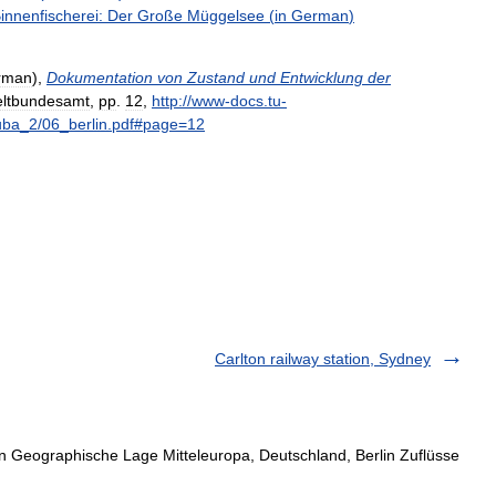
innenfischerei:
Der
Große
Müggelsee
(
in
German
)
rman
),
Dokumentation
von
Zustand
und
Entwicklung
der
ltbundesamt
,
pp
.
12
,
http:
//
www
-
docs
.
tu
-
uba
_
2
/
06
_
berlin
.
pdf
#
page
=
12
Carlton railway station, Sydney
 Geographische Lage Mitteleuropa, Deutschland, Berlin Zuflüsse