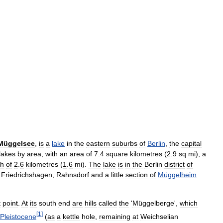
Müggelsee
,
is
a
lake
in
the
eastern
suburbs
of
Berlin
,
the
capital
lakes
by
area
,
with
an
area
of
7
.
4
square
kilometres
(
2
.
9
sq
mi
),
a
th
of
2
.
6
kilometres
(
1
.
6
mi
).
The
lake
is
in
the
Berlin
district
of
,
Friedrichshagen
,
Rahnsdorf
and
a
little
section
of
Müggelheim
t
point
.
At
its
south
end
are
hills
called
the
'
Müggelberge
',
which
[
1
]
Pleistocene
(
as
a
kettle
hole
,
remaining
at
Weichselian