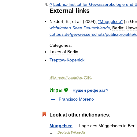
^
Leibniz
-
Institut
für
Gewässerökologie
und
B
External
links
Nixdorf
,
B
.;
et
al
. (
2004
),
"
Müggelsee
"
(
in
Ge
wichtigsten
Seen
Deutschlands
,
Berlin:
Umwe
cottbus
.
de
/
gewaesserschutz
/
public
/
projekte
/
Categories:
Lakes
of
Berlin
Treptow
-
Köpenick
Wikimedia
Foundation
.
2010
.
Игры ⚽
Нужен реферат?
Francisco Moreno
Look at other dictionaries:
Müggelsee
— Lage des Müggelsees in Berlin
…
Deutsch Wikipedia