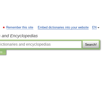
Remember this site
Embed dictionaries into your website
EN
s and Encyclopedias
Search!
ns