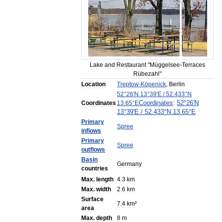
Lake
and
Restaurant
"
Müggelsee
-
Terraces
Rübezahl
"
Location
Treptow
-
Köpenick
,
Berlin
52
°
26
′
N
13
°
39
′
E
/
52
.
433
°
N
Coordinates
:
52
°
26
′
N
Coordinates
13
.
65
°
E
13
°
39
′
E
/
52
.
433
°
N
13
.
65
°
E
Primary
Spree
inflows
Primary
Spree
outflows
Basin
Germany
countries
Max
.
length
4
.
3
km
Max
.
width
2
.
6
km
Surface
7
.
4
km
²
area
Max
.
depth
8
m