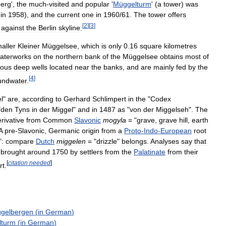
erg
',
the
much
-
visited
and
popular
'
Müggelturm
' (
a
tower
)
was
in
1958
),
and
the
current
one
in
1960
/
61
.
The
tower
offers
[
2
]
[
3
]
against
the
Berlin
skyline
.
aller
Kleiner
Müggelsee
,
which
is
only
0
.
16
square
kilometres
aterworks
on
the
northern
bank
of
the
Müggelsee
obtains
most
of
ous
deep
wells
located
near
the
banks
,
and
are
mainly
fed
by
the
[
4
]
undwater
.
l
"
are
,
according
to
Gerhard
Schlimpert
in
the
"
Codex
"
den
Tyns
in
der
Miggel
"
and
in
1487
as
"
von
der
Miggelseh
".
The
rivative
from
Common
Slavonic
mogyla
= "
grave
,
grave
hill
,
earth
A
pre
-
Slavonic
,
Germanic
origin
from
a
Proto
-
Indo
-
European
root
"
:
compare
Dutch
miggelen
= "
drizzle
"
belongs
.
Analyses
say
that
brought
around
1750
by
settlers
from
the
Palatinate
from
their
[
citation
needed
]
rt
.
gelbergen
(
in
German
)
lturm
(
in
German
)