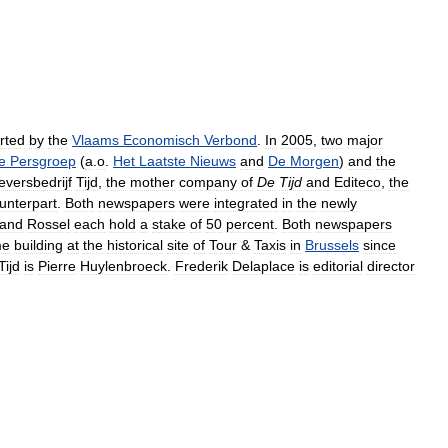
rted
by
the
Vlaams
Economisch
Verbond
.
In
2005
,
two
major
e
Persgroep
(
a
.
o
.
Het
Laatste
Nieuws
and
De
Morgen
)
and
the
eversbedrijf
Tijd
,
the
mother
company
of
De
Tijd
and
Editeco
,
the
unterpart
.
Both
newspapers
were
integrated
in
the
newly
and
Rossel
each
hold
a
stake
of
50
percent
.
Both
newspapers
me
building
at
the
historical
site
of
Tour
&
Taxis
in
Brussels
since
Tijd
is
Pierre
Huylenbroeck
.
Frederik
Delaplace
is
editorial
director