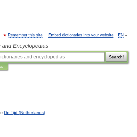
Remember this site
Embed dictionaries into your website
EN
s and Encyclopedias
Search!
ns
ee
De
Tijd
(
Netherlands
)
.