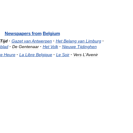
Newspapers
from
Belgium
Tijd
·
Gazet
van
Antwerpen
·
Het
Belang
van
Limburg
·
blad
·
De
Gentenaar
·
Het
Volk
·
Nieuwe
Tijdinghen
re
Heure
·
La
Libre
Belgique
·
Le
Soir
·
Vers
L
'
Avenir