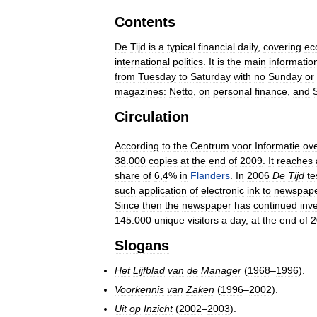
Contents
De
Tijd
is
a
typical
financial
daily
,
covering
ec
international
politics
.
It
is
the
main
informatio
from
Tuesday
to
Saturday
with
no
Sunday
or
magazines:
Netto
,
on
personal
finance
,
and
Circulation
According
to
the
Centrum
voor
Informatie
ov
38
.
000
copies
at
the
end
of
2009
.
It
reaches
share
of
6
,
4
%
in
Flanders
.
In
2006
De
Tijd
te
such
application
of
electronic
ink
to
newspap
Since
then
the
newspaper
has
continued
inv
145
.
000
unique
visitors
a
day
,
at
the
end
of
2
Slogans
Het
Lijfblad
van
de
Manager
(
1968
–
1996
).
Voorkennis
van
Zaken
(
1996
–
2002
).
Uit
op
Inzicht
(
2002
–
2003
).