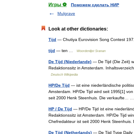
Игры ⚽
Поможем сделать НИР
Mulgrave
Look at other dictionaries:
Tijd
— Chutiya Eurovision Song Contest 197
tijd
— ten …
Woordenlijst Sranan
De Tijd (Niederlande)
— De Tijd (Die Zeit) 
Redaktionssitz in Amsterdam. Inhaltsverzeic
Deutsch Wikipedia
HP/De Tijd
— ist eine niederländische politis
Amsterdam. HP/De Tijd wird seit 1995[1] v
seit 2000 Henk Steenhuis. Die verkaufte…
HP / De Tijd
— HP/De Tijd ist eine niederländ
Redaktionssitz ist Amsterdam. HP/De Tijd w
Chefredakteur ist seit 2000 Henk Steenhui
De Tijd (Netherlands)
— De Tijd Type Daily