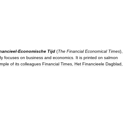
nancieel
-
Economische
Tijd
(
The
Financial
Economical
Times
),
ly
focuses
on
business
and
economics
.
It
is
printed
on
salmon
mple
of
its
colleagues
Financial
Times
,
Het
Financieele
Dagblad
,