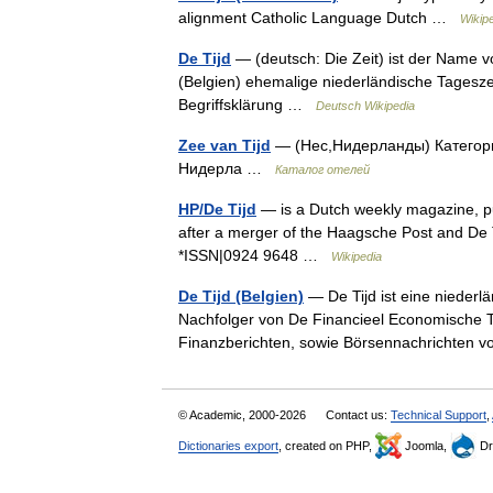
alignment Catholic Language Dutch …
Wikip
De Tijd
— (deutsch: Die Zeit) ist der Name vo
(Belgien) ehemalige niederländische Tageszeit
Begriffsklärung …
Deutsch Wikipedia
Zee van Tijd
— (Нес,Нидерланды) Категория
Нидерла …
Каталог отелей
HP/De Tijd
— is a Dutch weekly magazine, pu
after a merger of the Haagsche Post and De Tij
*ISSN|0924 9648 …
Wikipedia
De Tijd (Belgien)
— De Tijd ist eine niederl
Nachfolger von De Financieel Economische Tijd
Finanzberichten, sowie Börsennachrichten 
© Academic, 2000-2026
Contact us:
Technical Support
,
Dictionaries export
, created on PHP,
Joomla,
Dr