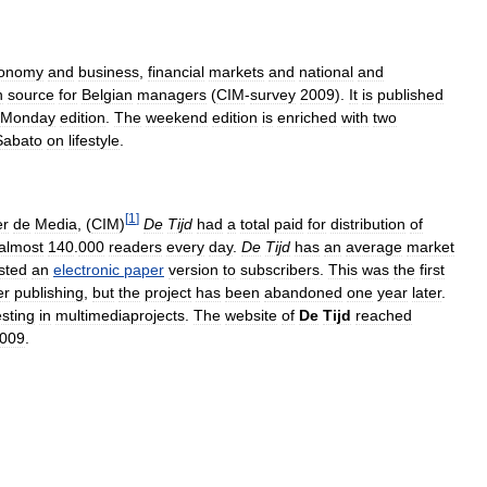
onomy
and
business
,
financial
markets
and
national
and
n
source
for
Belgian
managers
(
CIM
-
survey
2009
).
It
is
published
Monday
edition
.
The
weekend
edition
is
enriched
with
two
Sabato
on
lifestyle
.
[
1
]
er
de
Media
, (
CIM
)
De
Tijd
had
a
total
paid
for
distribution
of
almost
140
.
000
readers
every
day
.
De
Tijd
has
an
average
market
sted
an
electronic
paper
version
to
subscribers
.
This
was
the
first
er
publishing
,
but
the
project
has
been
abandoned
one
year
later
.
esting
in
multimediaprojects
.
The
website
of
De
Tijd
reached
009
.