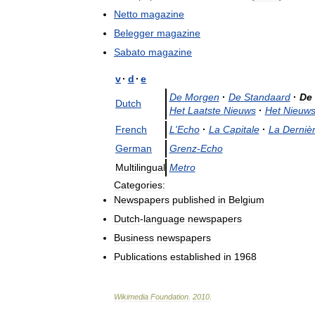
Netto
magazine
Belegger
magazine
Sabato
magazine
v
·
d
·
e
De
Morgen
·
De
Standaard
·
De
Dutch
Het
Laatste
Nieuws
·
Het
Nieuws
French
L
'
Echo
·
La
Capitale
·
La
Derniè
German
Grenz
-
Echo
Multilingual
Metro
Categories:
Newspapers
published
in
Belgium
Dutch
-
language
newspapers
Business
newspapers
Publications
established
in
1968
Wikimedia
Foundation
.
2010
.