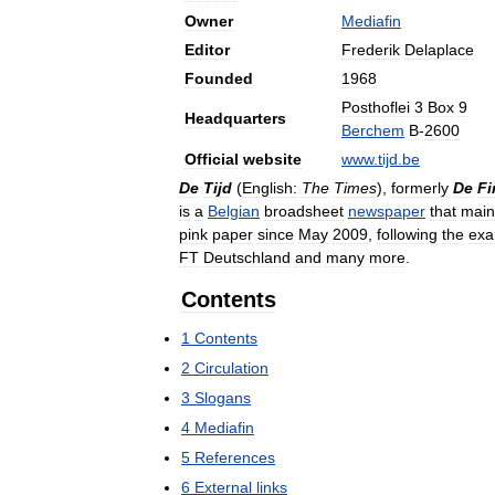
Owner
Mediafin
Editor
Frederik
Delaplace
Founded
1968
Posthoflei
3
Box
9
Headquarters
Berchem
B
-
2600
Official
website
www
.
tijd
.
be
De
Tijd
(
English:
The
Times
),
formerly
De
Fi
is
a
Belgian
broadsheet
newspaper
that
main
pink
paper
since
May
2009
,
following
the
exa
FT
Deutschland
and
many
more
.
Contents
1
Contents
2
Circulation
3
Slogans
4
Mediafin
5
References
6
External
links