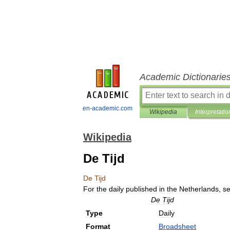
Academic Dictionarie
en-academic.com
Wikipedia
Interpretatio
Wikipedia
De Tijd
De
Tijd
For
the
daily
published
in
the
Netherlands
,
s
De
Tijd
Type
Daily
Format
Broadsheet