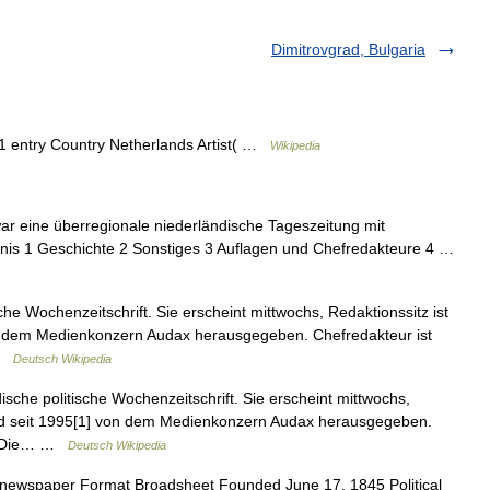
Dimitrovgrad, Bulgaria
1 entry Country Netherlands Artist( …
Wikipedia
war eine überregionale niederländische Tageszeitung mit
hnis 1 Geschichte 2 Sonstiges 3 Auflagen und Chefredakteure 4 …
che Wochenzeitschrift. Sie erscheint mittwochs, Redaktionssitz ist
on dem Medienkonzern Audax herausgegeben. Chefredakteur ist
 …
Deutsch Wikipedia
ische politische Wochenzeitschrift. Sie erscheint mittwochs,
ird seit 1995[1] von dem Medienkonzern Audax herausgegeben.
s. Die… …
Deutsch Wikipedia
 newspaper Format Broadsheet Founded June 17, 1845 Political