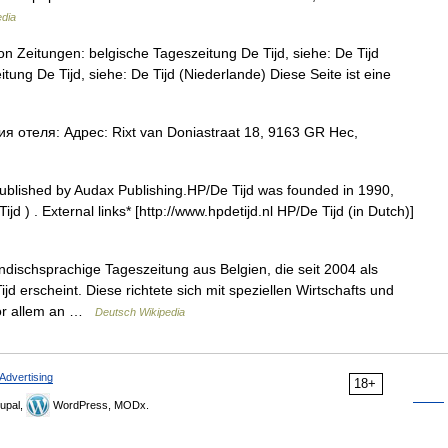
edia
n Zeitungen: belgische Tageszeitung De Tijd, siehe: De Tijd
ung De Tijd, siehe: De Tijd (Niederlande) Diese Seite ist eine
 отеля: Адрес: Rixt van Doniastraat 18, 9163 GR Нес,
blished by Audax Publishing.HP/De Tijd was founded in 1990,
d ) . External links* [http://www.hpdetijd.nl HP/De Tijd (in Dutch)]
ändischsprachige Tageszeitung aus Belgien, die seit 2004 als
 erscheint. Diese richtete sich mit speziellen Wirtschafts und
vor allem an …
Deutsch Wikipedia
Advertising
18+
upal,
WordPress, MODx.