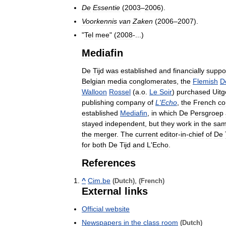
De
Essentie
(
2003
–
2006
).
Voorkennis
van
Zaken
(
2006
–
2007
).
"
Tel
mee
" (
2008
-...)
Mediafin
De
Tijd
was
established
and
financially
suppo
Belgian
media
conglomerates
,
the
Flemish
D
Walloon
Rossel
(
a
.
o
.
Le
Soir
)
purchased
Uitg
publishing
company
of
L
'
Echo
,
the
French
co
established
Mediafin
,
in
which
De
Persgroep
stayed
independent
,
but
they
work
in
the
sa
the
merger
.
The
current
editor
-
in
-
chief
of
De
for
both
De
Tijd
and
L
'
Echo
.
References
^
Cim
.
be
,
(
Dutch
)
(
French
)
External
links
Official
website
Newspapers
in
the
class
room
(
Dutch
)