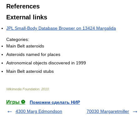
References
External links
JPL Small-Body Database Browser on 13424 Margalida
Categories:
Main Belt asteroids
Asteroids named for places
Astronomical objects discovered in 1999
Main Belt asteroid stubs
Wikimedia Foundation
.
2010
.
Игры ⚽
Поможем сделать НИР
4300 Marg Edmondson
70030 Margaretmiller