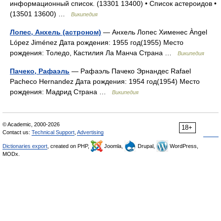
информационный список. (13301 13400) • Список астероидов •
(13501 13600) …
Википедия
Лопес, Анхель (астроном)
— Анхель Лопес Хименес Àngel
López Jiménez Дата рождения: 1955 год(1955) Место
рождения: Толедо, Кастилия Ла Манча Страна …
Википедия
Пачеко, Рафаэль
— Рафаэль Пачеко Эрнандес Rafael
Pacheco Hernandez Дата рождения: 1954 год(1954) Место
рождения: Мадрид Страна …
Википедия
© Academic, 2000-2026
18+
Contact us:
Technical Support
,
Advertising
Dictionaries export
, created on PHP,
Joomla,
Drupal,
WordPress,
MODx.