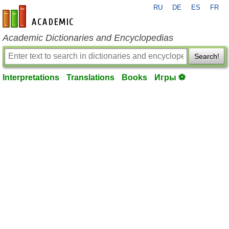
RU
DE
ES
FR
en-academic.com
Academic Dictionaries and Encyclopedias
Search!
Interpretations
Translations
Books
Игры ⚽