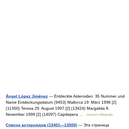
Ángel López Jiménez
— Entdeckte Asteroiden: 35 Nummer und
Name Entdeckungsdatum (9453) Mallorca 19. März 1998 [2]
(11350) Teresa 29. August 1997 [2] (13424) Margalida 8.
November 1999 [2] (14097) Capdepera …
Deutsch Wikipedia
Список астероидов (13401—13500)
— Эта страница