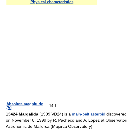
Physical characteristics
Absolute magnitude
14.1
(H)
13424 Margalida
(1999 VD24) is a
main-belt
asteroid
discovered
on November 8, 1999 by R. Pacheco and A. Lopez at Observatori
Astronómic de Mallorca (Majorca Observatory).