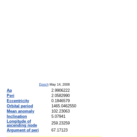
Epoch
May 14, 2008
Ap
2.9906222
Peri
2.0582990
Eccentricity
0.1846579
Orbital period
1465.0462550
Mean anomaly
102.23063
Inclination
5.07941
Longitude of
259.23259
ascending node
Argument of peri
67.17123