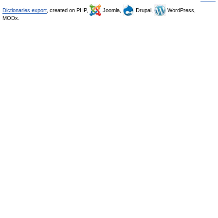
Dictionaries export
, created on PHP,
Joomla,
Drupal,
WordPress,
MODx.