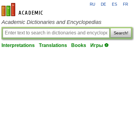
RU
DE
ES
FR
en-academic.com
Academic Dictionaries and Encyclopedias
Search!
Interpretations
Translations
Books
Игры ⚽