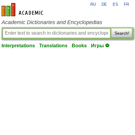
RU
DE
ES
FR
en-academic.com
Academic Dictionaries and Encyclopedias
Search!
Interpretations
Translations
Books
Игры ⚽