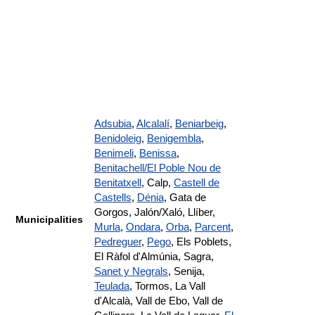
Adsubia
,
Alcalalí
,
Beniarbeig
,
Benidoleig
,
Benigembla
,
Benimeli
,
Benissa
,
Benitachell/El Poble Nou de
Benitatxell
, Calp,
Castell de
Castells
,
Dénia
, Gata de
Gorgos, Jalón/Xaló, Llíber,
Municipalities
Murla
,
Ondara
,
Orba
,
Parcent
,
Pedreguer
,
Pego
, Els Poblets,
El Ràfol d'Almúnia, Sagra,
Sanet y Negrals
, Senija,
Teulada
, Tormos, La Vall
d'Alcalà, Vall de Ebo, Vall de