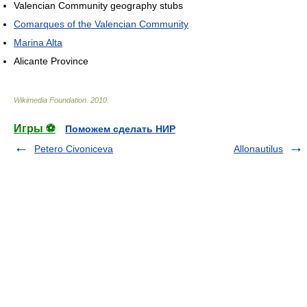
Valencian Community geography stubs
Comarques of the Valencian Community
Marina Alta
Alicante Province
Wikimedia Foundation
.
2010
.
Игры ⚽
Поможем сделать НИР
Petero Civoniceva
Allonautilus