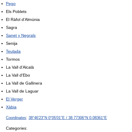
Pego
Els Poblets
El Ràfol d'Almúnia
Sagra
Sanet y Negrals
Senija
Teulada
Tormos
La Vall d'Alcalà
La Vall d'Ebo
La Vall de Gallinera
La Vall de Laguar
El Verger
Xàbia
Coordinates
:
38°46′23″N
0°05′01″E
/
38.77306°N 0.08361°E
Categories: