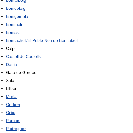
Beniarbeig
Benidoleig
Benigembla
Benimeli
Benissa
Benitachell/El Poble Nou de Benitatxell
Calp
Castell de Castells
Dénia
Gata de Gorgos
Xaló
Llíber
Murla
Ondara
Orba
Parcent
Pedreguer