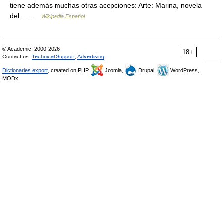
tiene además muchas otras acepciones: Arte: Marina, novela
del… …
Wikipedia Español
© Academic, 2000-2026
18+
Contact us:
Technical Support
,
Advertising
Dictionaries export
, created on PHP,
Joomla,
Drupal,
WordPress,
MODx.