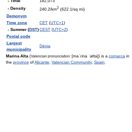
- Total
182,073
2
- Density
240.2/km
(622.1/sq mi)
Demonym
Time zone
CET
(
UTC+1
)
- Summer (
DST
)
CEST
(
UTC+2
)
Postal code
Largest
Dénia
municipality
Marina Alta
(
[maˈɾina ˈaɫta]
) is a
comarca
in
Valencian pronunciation:
the
province
of
Alicante
,
Valencian Community
,
Spain
.