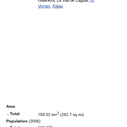
Gallinera, La Vall de Laguar,
El
Verger
,
Xàbia
Area
2
- Total
758.02 km
(292.7 sq mi)
Population
(2006)