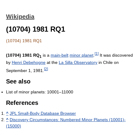
Wikipedia
(10704) 1981 RQ1
(10704) 1981 RQ1
[
1
]
(10704) 1981 RQ
is a
main-belt
minor planet
.
It was discovered
1
by
Henri Debehogne
at the
La Silla Observatory
in Chile on
[
2
]
September 1, 1981.
See also
List of minor planets: 10001–11000
References
^
JPL Small-Body Database Browser
^
Discovery Circumstances: Numbered Minor Planets (10001)-
(15000)