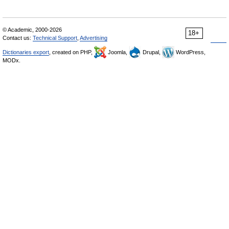
© Academic, 2000-2026
18+
Contact us:
Technical Support
,
Advertising
Dictionaries export
, created on PHP,
Joomla,
Drupal,
WordPress,
MODx.