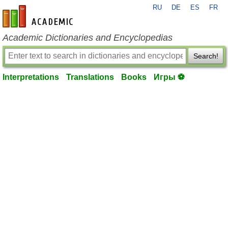
RU
DE
ES
FR
en-academic.com
Academic Dictionaries and Encyclopedias
Search!
Interpretations
Translations
Books
Игры ⚽