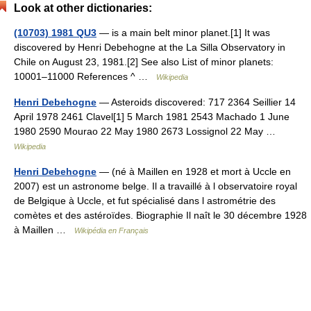
Look at other dictionaries:
(10703) 1981 QU3
— is a main belt minor planet.[1] It was
discovered by Henri Debehogne at the La Silla Observatory in
Chile on August 23, 1981.[2] See also List of minor planets:
10001–11000 References ^ …
Wikipedia
Henri Debehogne
— Asteroids discovered: 717 2364 Seillier 14
April 1978 2461 Clavel[1] 5 March 1981 2543 Machado 1 June
1980 2590 Mourao 22 May 1980 2673 Lossignol 22 May …
Wikipedia
Henri Debehogne
— (né à Maillen en 1928 et mort à Uccle en
2007) est un astronome belge. Il a travaillé à l observatoire royal
de Belgique à Uccle, et fut spécialisé dans l astrométrie des
comètes et des astéroïdes. Biographie Il naît le 30 décembre 1928
à Maillen …
Wikipédia en Français