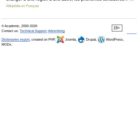
Wikipédia en Français
© Academic, 2000-2026
18+
Contact us:
Technical Support
,
Advertising
Dictionaries export
, created on PHP,
Joomla,
Drupal,
WordPress,
MODx.