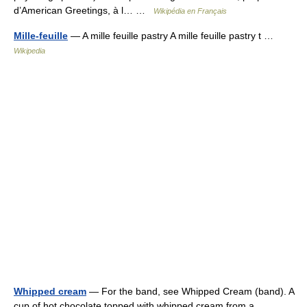
d’American Greetings, à l… …
Wikipédia en Français
Mille-feuille
— A mille feuille pastry A mille feuille pastry t …
Wikipedia
Whipped cream
— For the band, see Whipped Cream (band). A
cup of hot chocolate topped with whipped cream from a