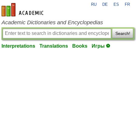
RU
DE
ES
FR
en-academic.com
Academic Dictionaries and Encyclopedias
Search!
Interpretations
Translations
Books
Игры ⚽