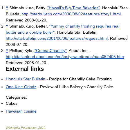
^
Shimabukuro, Betty.
"Hawaii's Big-Time Bakeries"
. Honolulu Star-
Bulletin
.
http://starbulletin.com/2000/08/02/features/story1.html
.
Retrieved 2008-01-20
.
^
Shimabukuro, Better.
"Yummy chantilly frosting requires real
butter and a double boiler"
. Honolulu Star Bulletin
.
http://starbulletin.com/2001/06/06/features/request.html
. Retrieved
2008-07-20
.
^
Phillips, Kyle.
"Crema Chantilly"
. About, Inc.
.
http://italianfood.about.com/od/tastysweettreats/a/aa052405.htm
.
Retrieved 2008-01-20
.
External links
Honolulu Star Bulletin
- Recipe for Chantilly Cake Frosting
Ono Kine Grindz
- Review of Liliha Bakery's Chantilly Cake
Categories:
Cakes
Hawaiian cuisine
Wikimedia Foundation
.
2010
.