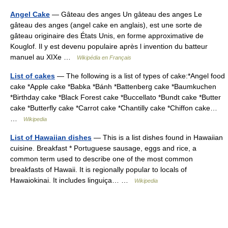
Angel Cake
— Gâteau des anges Un gâteau des anges Le
gâteau des anges (angel cake en anglais), est une sorte de
gâteau originaire des États Unis, en forme approximative de
Kouglof. Il y est devenu populaire après l invention du batteur
manuel au XIXe …
Wikipédia en Français
List of cakes
— The following is a list of types of cake:*Angel food
cake *Apple cake *Babka *Bánh *Battenberg cake *Baumkuchen
*Birthday cake *Black Forest cake *Buccellato *Bundt cake *Butter
cake *Butterfly cake *Carrot cake *Chantilly cake *Chiffon cake…
…
Wikipedia
List of Hawaiian dishes
— This is a list dishes found in Hawaiian
cuisine. Breakfast * Portuguese sausage, eggs and rice, a
common term used to describe one of the most common
breakfasts of Hawaii. It is regionally popular to locals of
Hawaiokinai. It includes linguiça… …
Wikipedia