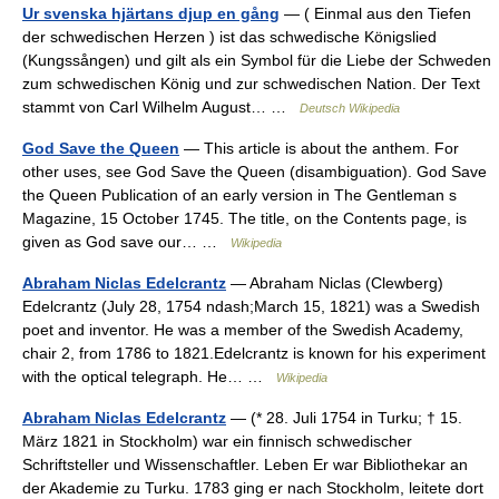
Ur svenska hjärtans djup en gång
— ( Einmal aus den Tiefen
der schwedischen Herzen ) ist das schwedische Königslied
(Kungssången) und gilt als ein Symbol für die Liebe der Schweden
zum schwedischen König und zur schwedischen Nation. Der Text
stammt von Carl Wilhelm August… …
Deutsch Wikipedia
God Save the Queen
— This article is about the anthem. For
other uses, see God Save the Queen (disambiguation). God Save
the Queen Publication of an early version in The Gentleman s
Magazine, 15 October 1745. The title, on the Contents page, is
given as God save our… …
Wikipedia
Abraham Niclas Edelcrantz
— Abraham Niclas (Clewberg)
Edelcrantz (July 28, 1754 ndash;March 15, 1821) was a Swedish
poet and inventor. He was a member of the Swedish Academy,
chair 2, from 1786 to 1821.Edelcrantz is known for his experiment
with the optical telegraph. He… …
Wikipedia
Abraham Niclas Edelcrantz
— (* 28. Juli 1754 in Turku; † 15.
März 1821 in Stockholm) war ein finnisch schwedischer
Schriftsteller und Wissenschaftler. Leben Er war Bibliothekar an
der Akademie zu Turku. 1783 ging er nach Stockholm, leitete dort