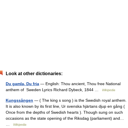
Look at other dictionaries:
Du gamla, Du fria
— English: Thou ancient, Thou free National
anthem of Sweden Lyrics Richard Dybeck, 1844 …
Wikipedia
Kungssången
— ( The king s song ) is the Swedish royal anthem.
It is also known by its first line, Ur svenska hjärtans djup en gång (
Once from the depths of Swedish hearts ). Though sung on such
occasions as the state opening of the Riksdag (parliament) and…
…
Wikipedia