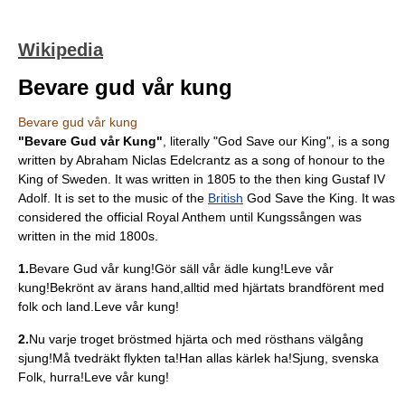
Wikipedia
Bevare gud vår kung
Bevare gud vår kung
"Bevare Gud vår Kung"
, literally "God Save our King", is a song
written by
Abraham Niclas Edelcrantz
as a song of honour to the
King of Sweden
. It was written in 1805 to the then king
Gustaf IV
Adolf
. It is set to the music of the
British
God Save the King
. It was
considered the official Royal Anthem until
Kungssången
was
written in the mid 1800s.
1.
Bevare Gud vår kung!Gör säll vår ädle kung!Leve vår
kung!Bekrönt av ärans hand,alltid med hjärtats brandförent med
folk och land.Leve vår kung!
2.
Nu varje troget bröstmed hjärta och med rösthans välgång
sjung!Må tvedräkt flykten ta!Han allas kärlek ha!Sjung, svenska
Folk, hurra!Leve vår kung!