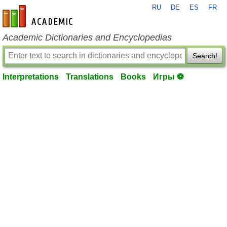
RU
DE
ES
FR
en-academic.com
Academic Dictionaries and Encyclopedias
Search!
Interpretations
Translations
Books
Игры ⚽