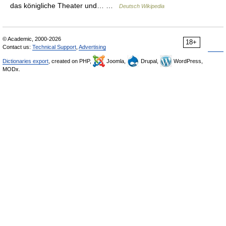
das königliche Theater und… …
Deutsch Wikipedia
© Academic, 2000-2026
18+
Contact us:
Technical Support
,
Advertising
Dictionaries export
, created on PHP,
Joomla,
Drupal,
WordPress,
MODx.