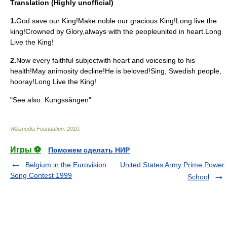
Translation (Highly unofficial)
1.
God save our King!Make noble our gracious King!Long live the
king!Crowned by Glory,always with the peopleunited in heart.Long
Live the King!
2.
Now every faithful subjectwith heart and voicesing to his
health!May animosity decline!He is beloved!Sing, Swedish people,
hooray!Long Live the King!
"See also:
Kungssången
"
Wikimedia Foundation
.
2010
.
Игры ⚽
Поможем сделать НИР
Belgium in the Eurovision
United States Army Prime Power
Song Contest 1999
School