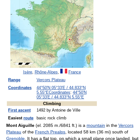
Isère
,
Rhône-Alpes
,
France
Range
Vercors Plateau
Coordinates
44°50′N
05°33′E
/
44.833°N
5.55°E
Coordinates
:
44°50′N
05°33′E
/
44.833°N 5.55°E
Climbing
First ascent
1492 by Antoine de Ville
Easiest
route
basic rock climb
Mont Aiguille
(el. 2085 m./6841 ft.) is a
mountain
in the
Vercors
Plateau
of the
French Prealps
, located 58 km (36 mi) south of
Grenoble
. It has a flat top, on which a small plane once landed, but