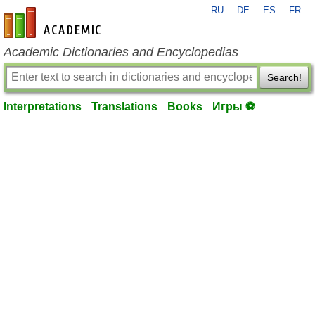
RU
DE
ES
FR
en-academic.com
Academic Dictionaries and Encyclopedias
Search!
Interpretations
Translations
Books
Игры ⚽