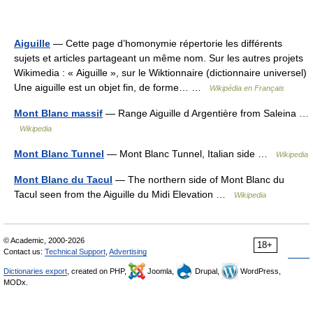
Aiguille
— Cette page d’homonymie répertorie les différents
sujets et articles partageant un même nom. Sur les autres projets
Wikimedia : « Aiguille », sur le Wiktionnaire (dictionnaire universel)
Une aiguille est un objet fin, de forme… …
Wikipédia en Français
Mont Blanc massif
— Range Aiguille d Argentière from Saleina …
Wikipedia
Mont Blanc Tunnel
— Mont Blanc Tunnel, Italian side …
Wikipedia
Mont Blanc du Tacul
— The northern side of Mont Blanc du
Tacul seen from the Aiguille du Midi Elevation …
Wikipedia
© Academic, 2000-2026
18+
Contact us:
Technical Support
,
Advertising
Dictionaries export
, created on PHP,
Joomla,
Drupal,
WordPress,
MODx.