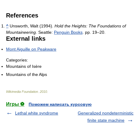
References
^
Unsworth, Walt (1994).
Hold the Heights: The Foundations of
Mountaineering
. Seattle:
Penguin Books
. pp. 19–20.
External links
Mont Aiguille on Peakware
Categories:
Mountains of Isère
Mountains of the Alps
Wikimedia Foundation
.
2010
.
Игры ⚽
Поможем написать курсовую
Lethal white syndrome
Generalized nondeterministic
finite state machine