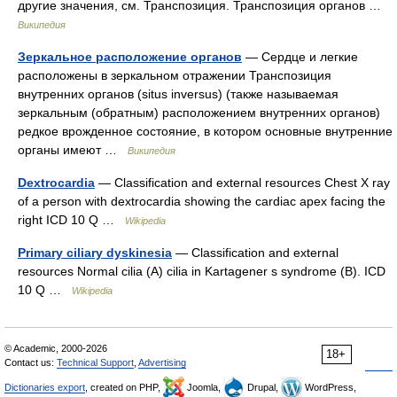
другие значения, см. Транспозиция. Транспозиция органов …
Википедия
Зеркальное расположение органов
— Сердце и легкие
расположены в зеркальном отражении Транспозиция
внутренних органов (situs inversus) (также называемая
зеркальным (обратным) расположением внутренних органов)
редкое врожденное состояние, в котором основные внутренние
органы имеют …
Википедия
Dextrocardia
— Classification and external resources Chest X ray
of a person with dextrocardia showing the cardiac apex facing the
right ICD 10 Q …
Wikipedia
Primary ciliary dyskinesia
— Classification and external
resources Normal cilia (A) cilia in Kartagener s syndrome (B). ICD
10 Q …
Wikipedia
© Academic, 2000-2026
18+
Contact us:
Technical Support
,
Advertising
Dictionaries export
, created on PHP,
Joomla,
Drupal,
WordPress,