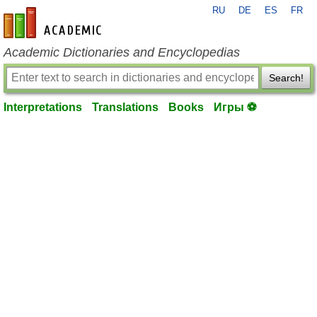
RU
DE
ES
FR
en-academic.com
Academic Dictionaries and Encyclopedias
Search!
Interpretations
Translations
Books
Игры ⚽