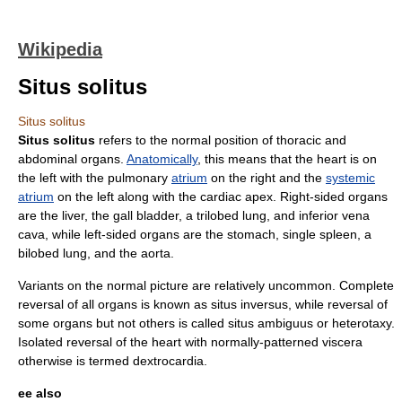
Wikipedia
Situs solitus
Situs solitus
Situs solitus
refers to the
normal
position of thoracic and
abdominal organs.
Anatomically
, this means that the
heart
is on
the left with the pulmonary
atrium
on the right and the
systemic
atrium
on the left along with the cardiac apex. Right-sided organs
are the
liver
, the
gall bladder
, a trilobed
lung
, and
inferior vena
cava
, while left-sided organs are the
stomach
, single
spleen
, a
bilobed lung, and the
aorta
.
Variants on the normal picture are relatively uncommon. Complete
reversal of all organs is known as
situs inversus
, while reversal of
some organs but not others is called
situs ambiguus
or heterotaxy.
Isolated reversal of the heart with normally-patterned viscera
otherwise is termed
dextrocardia
.
ee also