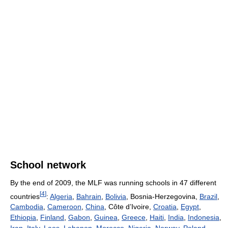
School network
By the end of 2009, the MLF was running schools in 47 different
[
4
]
countries
:
Algeria
,
Bahrain
,
Bolivia
, Bosnia-Herzegovina,
Brazil
,
Cambodia
,
Cameroon
,
China
, Côte d’Ivoire,
Croatia
,
Egypt
,
Ethiopia
,
Finland
,
Gabon
,
Guinea
,
Greece
,
Haiti
,
India
,
Indonesia
,