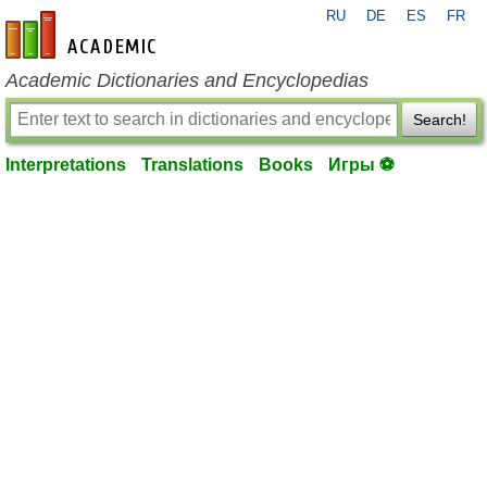
RU
DE
ES
FR
en-academic.com
Academic Dictionaries and Encyclopedias
Search!
Interpretations
Translations
Books
Игры ⚽