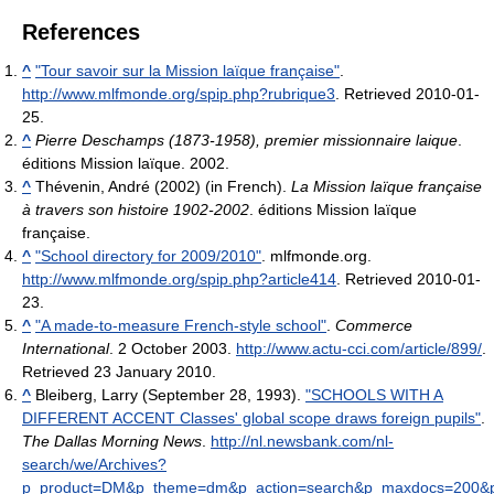
References
^
"Tour savoir sur la Mission laïque française"
.
http://www.mlfmonde.org/spip.php?rubrique3
. Retrieved 2010-01-
25
.
^
Pierre Deschamps (1873-1958), premier missionnaire laique
.
éditions Mission laïque. 2002.
^
Thévenin, André (2002) (in French).
La Mission laïque française
à travers son histoire 1902-2002
. éditions Mission laïque
française.
^
"School directory for 2009/2010"
. mlfmonde.org
.
http://www.mlfmonde.org/spip.php?article414
. Retrieved 2010-01-
23
.
^
"A made-to-measure French-style school"
.
Commerce
International
. 2 October 2003
.
http://www.actu-cci.com/article/899/
.
Retrieved 23 January 2010
.
^
Bleiberg, Larry (September 28, 1993).
"SCHOOLS WITH A
DIFFERENT ACCENT Classes' global scope draws foreign pupils"
.
The Dallas Morning News
.
http://nl.newsbank.com/nl-
search/we/Archives?
p_product=DM&p_theme=dm&p_action=search&p_maxdocs=200&p_