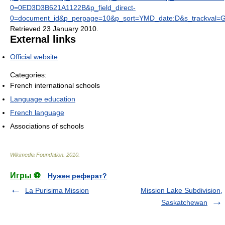
0=0ED3D3B621A1122B&p_field_direct-
0=document_id&p_perpage=10&p_sort=YMD_date:D&s_trackval=
Retrieved 23 January 2010
.
External links
Official website
Categories:
French international schools
Language education
French language
Associations of schools
Wikimedia Foundation
.
2010
.
Игры ⚽
Нужен реферат?
La Purisima Mission
Mission Lake Subdivision,
Saskatchewan