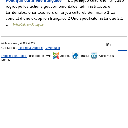
Politique culturelle française
— La politique culturelle française
regroupe les actions gouvernementales, administratives et
territoriales, orientées vers un enjeu culturel. Sommaire 1 Le
constat d une exception française 2 Une spécificité historique 2.1
…
Wikipédia en Français
© Academic, 2000-2026
18+
Contact us:
Technical Support
,
Advertising
Dictionaries export
, created on PHP,
Joomla,
Drupal,
WordPress,
MODx.