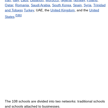
Iran
,
Italy
,
Laos
,
Lebanon
,
Morocco
,
Nigeria
,
Norway
,
Poland
,
Qatar
,
Romania
,
Saudi Arabia
,
South Korea
,
Spain
,
Syria
,
Trinidad
and Tobago
Turkey
, UAE, the
United Kingdom
, and the
United
[
5
]
[
6
]
States
.
The 108 schools are divided into two networks: traditional schools
and schools attached to businesses.