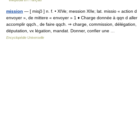
mission
— [ misjɔ̃ ] n. f. • XIVe; mession XIIe; lat. missio « action d
envoyer », de mittere « envoyer » 1 ♦ Charge donnée à qqn d aller
accomplir qqch., de faire qqch. ⇒ charge, commission, délégation,
députation, vx légation, mandat. Donner, confier une …
Encyclopédie Universelle