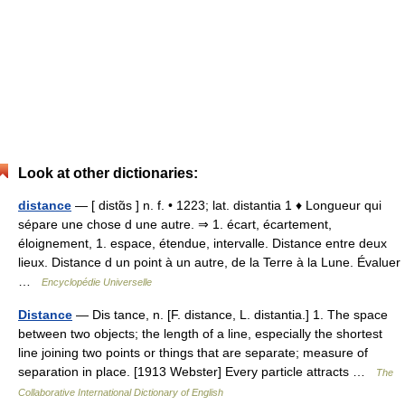
Look at other dictionaries:
distance
— [ distɑ̃s ] n. f. • 1223; lat. distantia 1 ♦ Longueur qui
sépare une chose d une autre. ⇒ 1. écart, écartement,
éloignement, 1. espace, étendue, intervalle. Distance entre deux
lieux. Distance d un point à un autre, de la Terre à la Lune. Évaluer
…
Encyclopédie Universelle
Distance
— Dis tance, n. [F. distance, L. distantia.] 1. The space
between two objects; the length of a line, especially the shortest
line joining two points or things that are separate; measure of
separation in place. [1913 Webster] Every particle attracts …
The
Collaborative International Dictionary of English