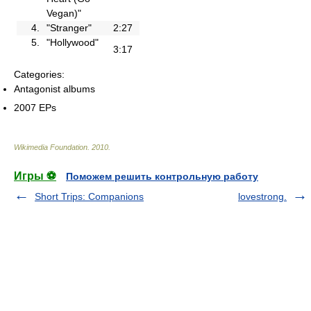
Vegan)"
4.
"Stranger"
2:27
5.
"Hollywood"
3:17
Categories:
Antagonist albums
2007 EPs
Wikimedia Foundation
.
2010
.
Игры ⚽
Поможем решить контрольную работу
Short Trips: Companions
lovestrong.