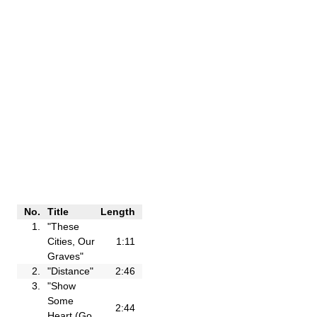
No.
Title
Length
1.
"These
Cities, Our
1:11
Graves"
2.
"Distance"
2:46
3.
"Show
Some
2:44
Heart (Go