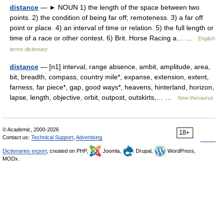
distance
— ► NOUN 1) the length of the space between two
points. 2) the condition of being far off; remoteness. 3) a far off
point or place. 4) an interval of time or relation. 5) the full length or
time of a race or other contest. 6) Brit. Horse Racing a… …
English
terms dictionary
distance
— [n1] interval, range absence, ambit, amplitude, area,
bit, breadth, compass, country mile*, expanse, extension, extent,
farness, far piece*, gap, good ways*, heavens, hinterland, horizon,
lapse, length, objective, orbit, outpost, outskirts,… …
New thesaurus
© Academic, 2000-2026
18+
Contact us:
Technical Support
,
Advertising
Dictionaries export
, created on PHP,
Joomla,
Drupal,
WordPress,
MODx.