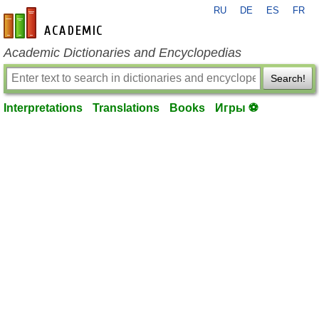
RU
DE
ES
FR
en-academic.com
Academic Dictionaries and Encyclopedias
Search!
Interpretations
Translations
Books
Игры ⚽