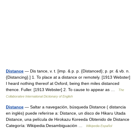
Distance
— Dis tance, v. t. [imp. & p. p. {Distanced}; p. pr. & vb. n.
{Distancing}.] 1. To place at a distance or remotely. [1913 Webster]
I heard nothing thereof at Oxford, being then miles distanced
thence. Fuller. [1913 Webster] 2. To cause to appear as …
The
Collaborative International Dictionary of English
Distance
— Saltar a navegación, búsqueda Distance ( distancia
en inglés) puede referirse a: Distance, un disco de Hikaru Utada
Distance, una película de Hirokazu Koreeda Obtenido de Distance
Categoría: Wikipedia:Desambiguación …
Wikipedia Español