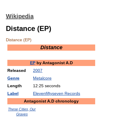
Wikipedia
Distance (EP)
Distance (EP)
Distance
EP
by
Antagonist A.D
Released
2007
Genre
Metalcore
Length
12:25 seconds
Label
Elevenfiftyseven Records
Antagonist A.D chronology
These Cities, Our
Graves