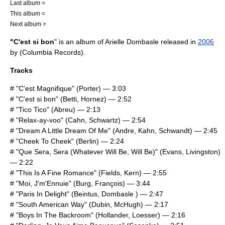
Last album =
This album =
Next album =
"C'est si bon
" is an album of
Arielle Dombasle
released in
2006
by (
Columbia Records
).
Tracks
# "C'est Magnifique" (Porter) — 3:03
# "
C'est si bon
" (Betti, Hornez) — 2:52
# "
Tico Tico
" (Abreu) — 2:13
# "
Relax-ay-voo
" (Cahn, Schwartz) — 2:54
# "
Dream A Little Dream Of Me
" (Andre, Kahn, Schwandt) — 2:45
# "
Cheek To Cheek
" (Berlin) — 2:24
# "
Que Sera, Sera (Whatever Will Be, Will Be)
" (Evans, Livingston)
— 2:22
# "
This Is A Fine Romance
" (Fields, Kern) — 2:55
# "Moi, J'm'Ennuie" (Burg, François) — 3:44
# "
Paris In Delight
" (Beintus, Dombasle ) — 2:47
# "
South American Way
" (Dubin, McHugh) — 2:17
# "
Boys In The Backroom
" (Hollander, Loesser) — 2:16