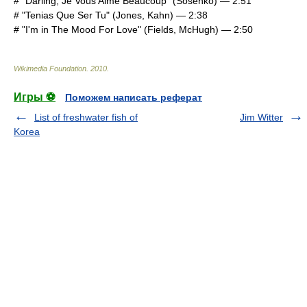
# "
Darling, Je Vous Aime Beaucoup
" (Sosenko) — 2:51
# "
Tenias Que Ser Tu
" (Jones, Kahn) — 2:38
# "
I'm in The Mood For Love
" (Fields, McHugh) — 2:50
Wikimedia Foundation
.
2010
.
Игры ⚽
Поможем написать реферат
List of freshwater fish of
Jim Witter
Korea