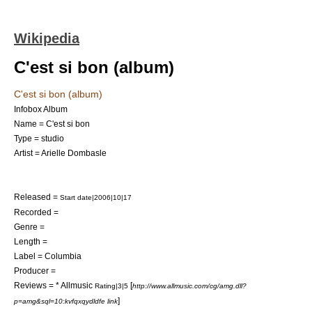
Wikipedia
C'est si bon (album)
C'est si bon (album)
Infobox Album
Name = C'est si bon
Type = studio
Artist = Arielle Dombasle
Released =
Start date|2006|10|17
Recorded =
Genre =
Length =
Label = Columbia
Producer =
Reviews = *
Allmusic
[
Rating|3|5
http://www.allmusic.com/cg/amg.dll?
]
p=amg&sql=10:kvfqxqydldfe link