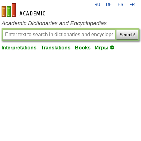
RU
DE
ES
FR
en-academic.com
Academic Dictionaries and Encyclopedias
Search!
Interpretations
Translations
Books
Игры ⚽