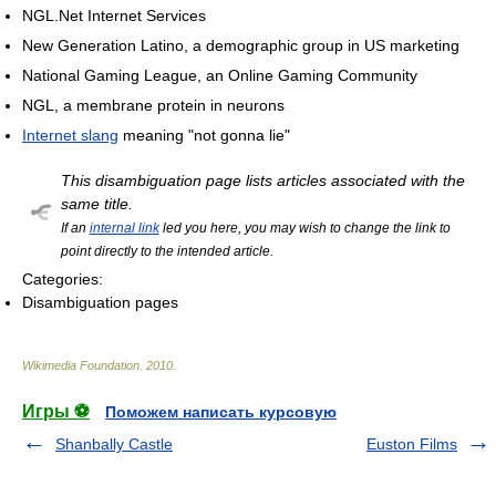
NGL.Net Internet Services
New Generation Latino, a demographic group in US marketing
National Gaming League, an Online Gaming Community
NGL, a membrane protein in neurons
Internet slang
meaning "not gonna lie"
This disambiguation page lists articles associated with the
same title.
If an
internal link
led you here, you may wish to change the link to
point directly to the intended article.
Categories:
Disambiguation pages
Wikimedia Foundation
.
2010
.
Игры ⚽
Поможем написать курсовую
Shanbally Castle
Euston Films