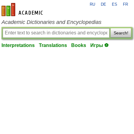
RU
DE
ES
FR
en-academic.com
Academic Dictionaries and Encyclopedias
Search!
Interpretations
Translations
Books
Игры ⚽