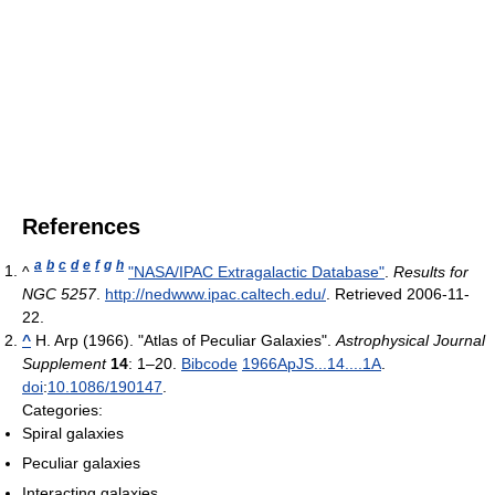
References
a
b
c
d
e
f
g
h
^
"NASA/IPAC Extragalactic Database"
.
Results for
NGC 5257
.
http://nedwww.ipac.caltech.edu/
. Retrieved 2006-11-
22
.
^
H. Arp (1966). "Atlas of Peculiar Galaxies".
Astrophysical Journal
Supplement
14
: 1–20.
Bibcode
1966ApJS...14....1A
.
doi
:
10.1086/190147
.
Categories:
Spiral galaxies
Peculiar galaxies
Interacting galaxies