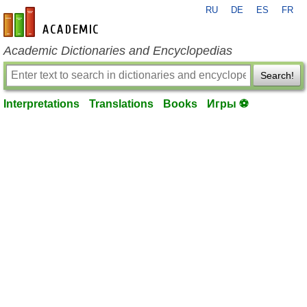
RU
DE
ES
FR
en-academic.com
Academic Dictionaries and Encyclopedias
Search!
Interpretations
Translations
Books
Игры ⚽