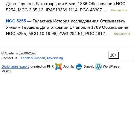
Джон Гершель Дата открытия 6 мая 1836 Обозначения NGC
5254, MCG 2 35 12, IRAS13369 1114, PGC 48307 …
Википедия
NGC 5255
— Галактика История исследования Открыватель
Уильям Гершель Дата открытия 17 апреля 1789 Обозначения
NGC 5255, MCG 10 19 98, ZWG 294.51, PGC 4812 …
Википедия
© Academic, 2000-2026
18+
Contact us:
Technical Support
,
Advertising
Dictionaries export
, created on PHP,
Joomla,
Drupal,
WordPress,
MODx.