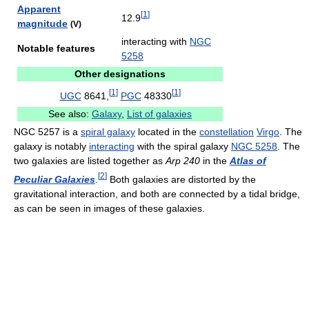
Apparent
[
1
]
12.9
magnitude
(V)
interacting with
NGC
Notable features
5258
Other designations
[
1
]
[
1
]
UGC
8641,
PGC
48330
See also:
Galaxy
,
List of galaxies
NGC 5257 is a
spiral galaxy
located in the
constellation
Virgo
. The
galaxy is notably
interacting
with the spiral galaxy
NGC 5258
. The
two galaxies are listed together as
Arp 240
in the
Atlas of
[
2
]
Peculiar Galaxies
.
Both galaxies are distorted by the
gravitational interaction, and both are connected by a tidal bridge,
as can be seen in images of these galaxies.