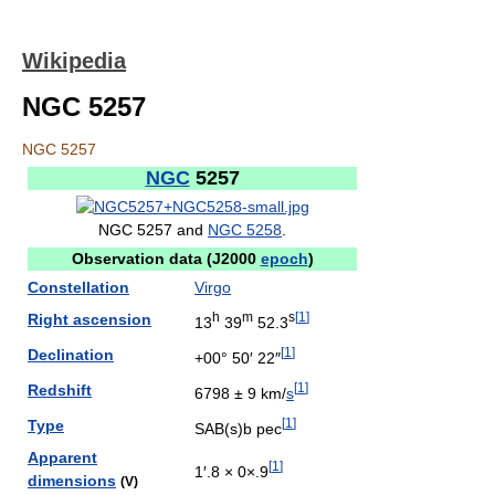
Wikipedia
NGC 5257
NGC 5257
NGC
5257
NGC 5257 and
NGC 5258
.
Observation data (J2000
epoch
)
Constellation
Virgo
h
m
s
[
1
]
Right ascension
13
39
52.3
[
1
]
Declination
+00° 50′ 22″
[
1
]
Redshift
6798 ± 9 km/
s
[
1
]
Type
SAB(s)b pec
Apparent
[
1
]
1′.8 × 0×.9
dimensions
(V)