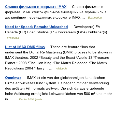
Список фильмов в формате IMAX
— Список фильмов в
формате IMAX список фильмов вышедших на экраны или в
дальнейшем переизданных в формате IMAX …
Википедия
Need for Speed: Porsche Unleashed
— Developer(s) EA
Canada (PC) Eden Studios (PS) Pocketeers (GBA) Publisher(s) …
Wikipedia
List of IMAX DMR films
— These are feature films that
underwent the Digital Re Mastering (DMR) process to be shown in
IMAX theatres. 2002 *Beauty and the Beast *Apollo 13 *Treasure
Planet * 2003 *The Lion King *The Matrix Reloaded *The Matrix
Revolutions 2004 *Harry… …
Wikipedia
Omnimax
— IMAX ist ein von der gleichnamigen kanadischen
Firma entwickeltes Kino System. Es begann mit der Verwendung
des größten Filmformats weltweit. Die sich daraus ergebende
hohe Auflösung ermöglicht Leinwandflächen von 500 m² und mehr
in… …
Deutsch Wikipedia