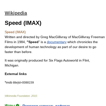
Wikipedia
Speed (IMAX)
Speed (IMAX)
Written and directed by
Greg MacGillivray
of MacGillivray Freeman
Films in
1984
,
"Speed
" is a
documentary
which chronicles the
development of human technology as part of our desire to go
faster than before.
It was originally produced for
Six Flags
Autoworld in Flint,
Michigan
.
External links
*
imdb title|id=0088159
Wikimedia Foundation
.
2010
.
Игры ⚽
Поможем написать реферат