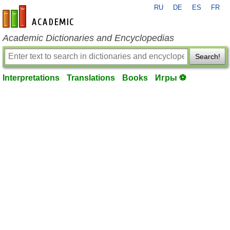
RU
DE
ES
FR
en-academic.com
Academic Dictionaries and Encyclopedias
Search!
Interpretations
Translations
Books
Игры ⚽