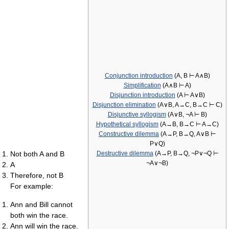
Conjunction introduction
(A, B ⊢ A∧B)
Simplification
(A∧B ⊢ A)
Disjunction introduction
(A ⊢ A∨B)
Disjunction elimination
(A∨B, A→C, B→C ⊢ C)
Disjunctive syllogism
(A∨B, ¬A ⊢ B)
Hypothetical syllogism
(A→B, B→C ⊢ A→C)
Constructive dilemma
(A→P, B→Q, A∨B ⊢
P∨Q)
Destructive dilemma
(A→P, B→Q, ¬P∨¬Q ⊢
Not both A and B
¬A∨¬B)
A
Therefore, not B
For example:
Ann and Bill cannot
both win the race.
Ann will win the race.