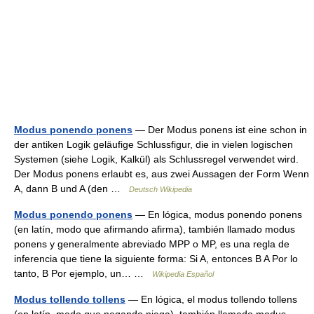
Modus ponendo ponens
— Der Modus ponens ist eine schon in
der antiken Logik geläufige Schlussfigur, die in vielen logischen
Systemen (siehe Logik, Kalkül) als Schlussregel verwendet wird.
Der Modus ponens erlaubt es, aus zwei Aussagen der Form Wenn
A, dann B und A (den …
Deutsch Wikipedia
Modus ponendo ponens
— En lógica, modus ponendo ponens
(en latín, modo que afirmando afirma), también llamado modus
ponens y generalmente abreviado MPP o MP, es una regla de
inferencia que tiene la siguiente forma: Si A, entonces B A Por lo
tanto, B Por ejemplo, un… …
Wikipedia Español
Modus tollendo tollens
— En lógica, el modus tollendo tollens
(en latín, modo que negando niega), también llamado modus