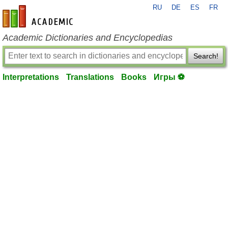
RU
DE
ES
FR
en-academic.com
Academic Dictionaries and Encyclopedias
Search!
Interpretations
Translations
Books
Игры ⚽