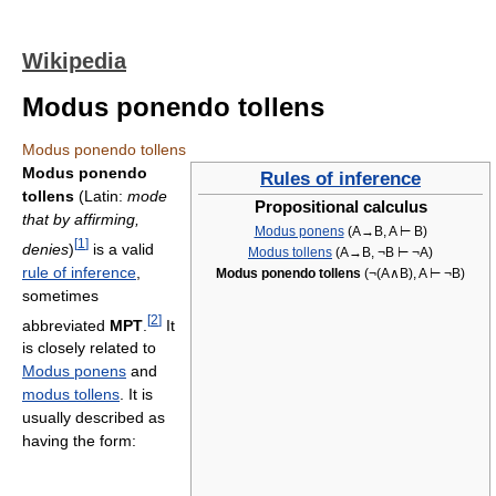
Wikipedia
Modus ponendo tollens
Modus ponendo tollens
Modus ponendo
Rules of inference
tollens
(Latin:
mode
Propositional calculus
that by affirming,
Modus ponens
(A→B, A ⊢ B)
[
1
]
denies
)
is a valid
Modus tollens
(A→B, ¬B ⊢ ¬A)
rule of inference
,
Modus ponendo tollens
(¬(A∧B), A ⊢ ¬B)
sometimes
[
2
]
abbreviated
MPT
.
It
is closely related to
Modus ponens
and
modus tollens
. It is
usually described as
having the form: