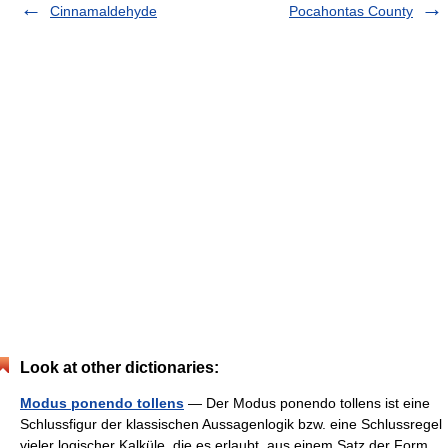
Cinnamaldehyde
Pocahontas County
Look at other dictionaries:
Modus ponendo tollens
— Der Modus ponendo tollens ist eine
Schlussfigur der klassischen Aussagenlogik bzw. eine Schlussregel
vieler logischer Kalküle, die es erlaubt, aus einem Satz der Form