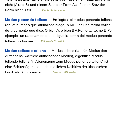
nicht (A und B) und einem Satz der Form A auf einen Satz der
Form nicht B zu… …
Deutsch Wikipedia
Modus ponendo tollens
— En lógica, el modus ponendo tollens
(en latín, modo que afirmando niega) o MPT es una forma válida
de argumento que dice: O bien A, o bien B A Por lo tanto, no B Por
ejemplo, un razonamiento que sigue la forma del modus ponendo
tollens podría ser …
Wikipedia Español
Modus tollendo tollens
— Modus tollens (lat. für: Modus des
Aufhebens, wörtlich: aufhebender Modus), eigentlich Modus
tollendo tollens (in Abgrenzung zum Modus ponendo tollens) ist
eine Schlussfigur, die auch in etlichen Kalkülen der klassischen
Logik als Schlussregel… …
Deutsch Wikipedia