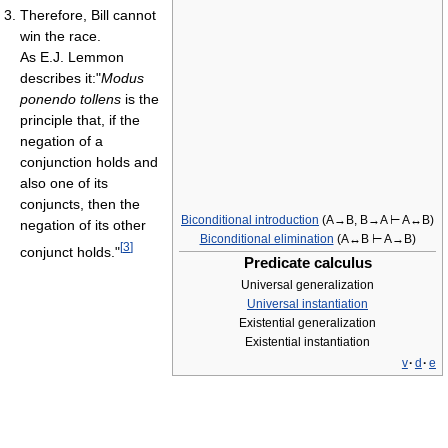
Therefore, Bill cannot
win the race.
As E.J. Lemmon
describes it:"
Modus
ponendo tollens
is the
principle that, if the
negation of a
conjunction holds and
also one of its
conjuncts, then the
Biconditional introduction
(A→B, B→A ⊢ A↔B)
negation of its other
Biconditional elimination
(A↔B ⊢ A→B)
[
3
]
conjunct holds."
Predicate calculus
Universal generalization
Universal instantiation
Existential generalization
Existential instantiation
v
·
d
·
e