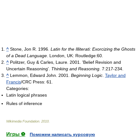
^
Stone, Jon R. 1996.
Latin for the Illiterati: Exorcizing the Ghosts
of a Dead Language
. London, UK: Routledge:60.
^
Politzer, Guy & Carles, Laure. 2001. 'Belief Revision and
Uncertain Reasoning'.
Thinking and Reasoning
. 7:217-234.
^
Lemmon, Edward John. 2001.
Beginning Logic
.
Taylor and
Francis
/CRC Press: 61.
Categories:
Latin logical phrases
Rules of inference
Wikimedia Foundation
.
2010
.
Игры ⚽
Поможем написать курсовую