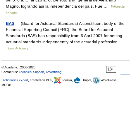
del 376 a. C. al 326 a. C. Derrotó a un general de Alejandro
Magno, logrando así la independencia del país. Fue …
Wikipedia
Español
BAS
— (Board for Actuarial Standards) A constituent body of the
Financial Reporting Council (FRC), the Board for Actuarial
Standards (BAS) has responsibility from 6 April 2007 for setting
actuarial standards independently of the actuarial profession.… …
Law dictionary
© Academic, 2000-2026
18+
Contact us:
Technical Support
,
Advertising
Dictionaries export
, created on PHP,
Joomla,
Drupal,
WordPress,
MODx.