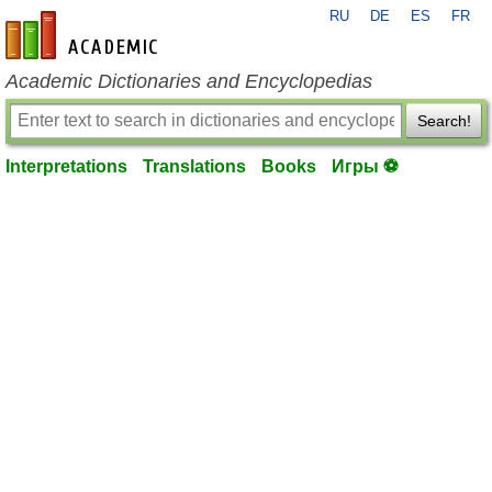
RU
DE
ES
FR
en-academic.com
Academic Dictionaries and Encyclopedias
Search!
Interpretations
Translations
Books
Игры ⚽