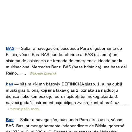
BAS
— Saltar a navegación, búsqueda Para el gobernante de
Bitinia, véase Bas. BAS puede referirse a: BAS (sistema) un
sistema de asistencia de frenada de emergencia ideado por la
multinacional Mercedes Benz. BAS (base británica) una base del
Reino… …
Wikipedia Español
bas
— bȁs m <N mn bàsovi> DEFINICIJA glazb. 1. a. najdublji
muški glas b. onaj koji ima takav glas 2. oznaka za najdublju
dionicu neke kompozicije, odn. najdublji ton nekog akorda 3.
najveći gudaći instrument najdubljega zvuka; kontrabas 4. uz… …
Hrvatski jezični portal
Bas
— Saltar a navegación, búsqueda Para otros usos, véase
BAS. Bas, primer gobernante independiente de Bitinia, gobernó