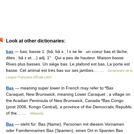
Look at other dictionaries:
bas
— bas, basse 1. (bâ, bâ s ; l s se lie : un coeur bas et lâche,
dites : bâ z et....) adj. 1° Qui a peu de hauteur. Maison basse.
Rives plus basses. Un siége bas. Le plafond est bas. La porte est
basse. Cet animal est très bas sur ses jambes.… …
Dictionnaire de la
Langue Française d'Émile Littré
Bas
— meaning super lower in French may refer to:*Bas
Caraquet, New Brunswick, meaning Lower Caraquet , a village on
the Acadian Peninsula of New Brunswick, Canada *Bas Congo
(post 2006, Kongo Central), a province of the Democratic Republic
of the… …
Wikipedia
Bas
— steht für: Bas (Name), Personen mit diesem Vornamen
oder Familiennamen Bas (Spanien), einen Ort in Spanien Bas