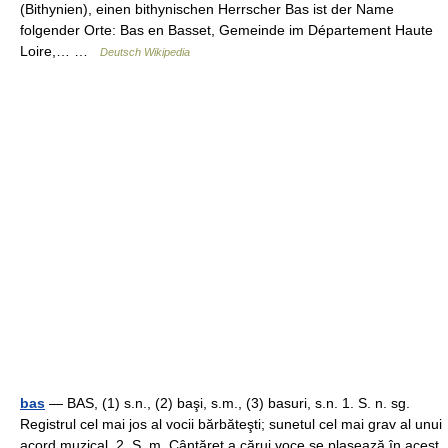
(Bithynien), einen bithynischen Herrscher Bas ist der Name
folgender Orte: Bas en Basset, Gemeinde im Département Haute
Loire,… …
Deutsch Wikipedia
bas
— BAS, (1) s.n., (2) başi, s.m., (3) basuri, s.n. 1. S. n. sg.
Registrul cel mai jos al vocii bărbăteşti; sunetul cel mai grav al unui
acord muzical. 2. S. m. Cântăreţ a cărui voce se plasează în acest