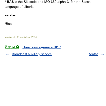
*
BAS
is the
SIL code
and
ISO 639
alpha-3, for the
Bassa
language of
Liberia
.
ee also
*
Bas
Wikimedia Foundation
.
2010
.
Игры ⚽
Поможем сделать НИР
Broadcast auxiliary service
Arafat