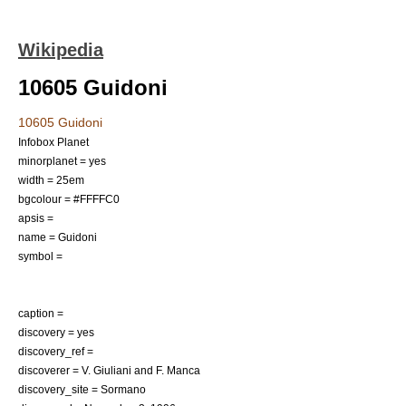
Wikipedia
10605 Guidoni
10605 Guidoni
Infobox Planet
minorplanet = yes
width = 25em
bgcolour = #FFFFC0
apsis =
name = Guidoni
symbol =
caption =
discovery = yes
discovery_ref =
discoverer =
V. Giuliani
and
F. Manca
discovery_site =
Sormano