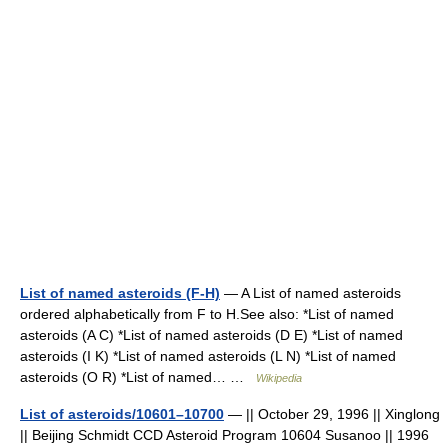
List of named asteroids (F-H)
— A List of named asteroids
ordered alphabetically from F to H.See also: *List of named
asteroids (A C) *List of named asteroids (D E) *List of named
asteroids (I K) *List of named asteroids (L N) *List of named
asteroids (O R) *List of named… …
Wikipedia
List of asteroids/10601–10700
— || October 29, 1996 || Xinglong
|| Beijing Schmidt CCD Asteroid Program 10604 Susanoo || 1996