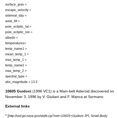
surface_grav =
escape_velocity =
sidereal_day =
axial_tilt =
pole_ecliptic_lat =
pole_ecliptic_lon =
albedo =
temperatures=
temp_name1 =
mean_temp_1 =
max_temp_1 =
temp_name2 =
max_temp_2 =
spectral_type =
abs_magnitude = 13.3
10605 Guidoni
(1996 VC1) is a
Main-belt Asteroid
discovered on
November 3
,
1996
by
V. Giuliani
and
F. Manca
at
Sormano
.
External links
* [
http://ssd.jpl.nasa.gov/sbdb.cgi?sstr=10605+Guidoni JPL Small-Body