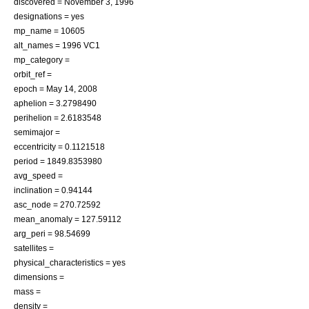
discovered =
November 3
,
1996
designations = yes
mp_name = 10605
alt_names = 1996 VC1
mp_category =
orbit_ref =
epoch =
May 14
,
2008
aphelion = 3.2798490
perihelion = 2.6183548
semimajor =
eccentricity = 0.1121518
period = 1849.8353980
avg_speed =
inclination = 0.94144
asc_node = 270.72592
mean_anomaly = 127.59112
arg_peri = 98.54699
satellites =
physical_characteristics = yes
dimensions =
mass =
density =