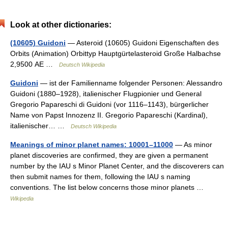
Look at other dictionaries:
(10605) Guidoni
— Asteroid (10605) Guidoni Eigenschaften des
Orbits (Animation) Orbittyp Hauptgürtelasteroid Große Halbachse
2,9500 AE …
Deutsch Wikipedia
Guidoni
— ist der Familienname folgender Personen: Alessandro
Guidoni (1880–1928), italienischer Flugpionier und General
Gregorio Papareschi di Guidoni (vor 1116–1143), bürgerlicher
Name von Papst Innozenz II. Gregorio Papareschi (Kardinal),
italienischer… …
Deutsch Wikipedia
Meanings of minor planet names: 10001–11000
— As minor
planet discoveries are confirmed, they are given a permanent
number by the IAU s Minor Planet Center, and the discoverers can
then submit names for them, following the IAU s naming
conventions. The list below concerns those minor planets …
Wikipedia