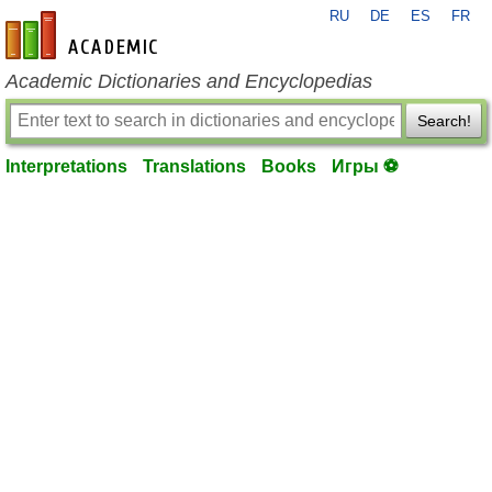
RU
DE
ES
FR
en-academic.com
Academic Dictionaries and Encyclopedias
Search!
Interpretations
Translations
Books
Игры ⚽