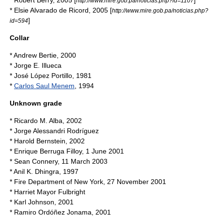
* Robert Berry, 2005 [
]
http://www.mire.gob.pa/noticias.php?id=1107
* Elsie Alvarado de Ricord, 2005 [
http://www.mire.gob.pa/noticias.php?
]
id=594
Collar
* Andrew Bertie,
2000
* Jorge E. Illueca
*
José López Portillo
, 1981
*
Carlos Saul Menem
, 1994
Unknown grade
* Ricardo M. Alba,
2002
* Jorge Alessandri Rodríguez
* Harold Bernstein, 2002
* Enrique Berruga Filloy,
1 June
2001
*
Sean Connery
, 11 March 2003
* Anil K. Dhingra,
1997
*
Fire Department of New York
, 27 November 2001
* Harriet Mayor Fulbright
* Karl Johnson, 2001
* Ramiro Ordóñez Jonama, 2001