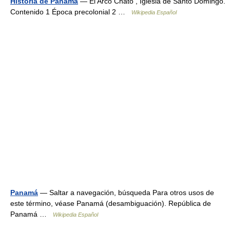
Historia de Panamá
— El Arco Chato , Iglesia de Santo Domingo.
Contenido 1 Época precolonial 2 …
Wikipedia Español
Panamá
— Saltar a navegación, búsqueda Para otros usos de
este término, véase Panamá (desambiguación). República de
Panamá …
Wikipedia Español