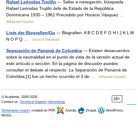
Rafael Leónidas Trujillo
— Saltar a navegación, búsqueda
Rafael Leónidas Trujillo Jefe de Estado de la República
Dominicana 1930 – 1961 Precedido por Horacio Vásquez …
Wikipedia Español
Liste der Biografien/Gu
— Biografien: A B C D E F G H I J K L M
N O P Q …
Deutsch Wikipedia
Separación de Panamá de Colombia
— Existen desacuerdos
sobre la neutralidad en el punto de vista de la versión actual de
este artículo o sección. En la página de discusión puedes
consultar el debate al respecto. La Separación de Panamá de
Colombia,[1] fue un hecho ocurrido el 3 de …
Wikipedia Español
© Academic, 2000-2026
18+
Contact us:
Technical Support
,
Advertising
Dictionaries export
, created on PHP,
Joomla,
Drupal,
WordPress,
MODx.