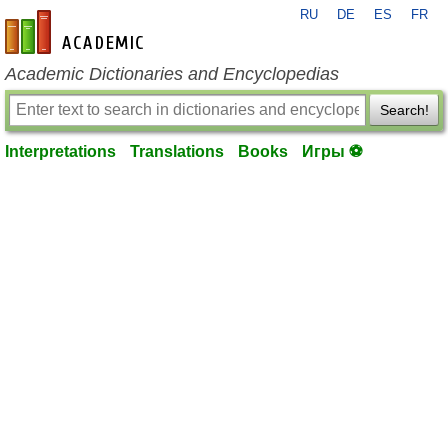
RU
DE
ES
FR
en-academic.com
Academic Dictionaries and Encyclopedias
Search!
Interpretations
Translations
Books
Игры ⚽