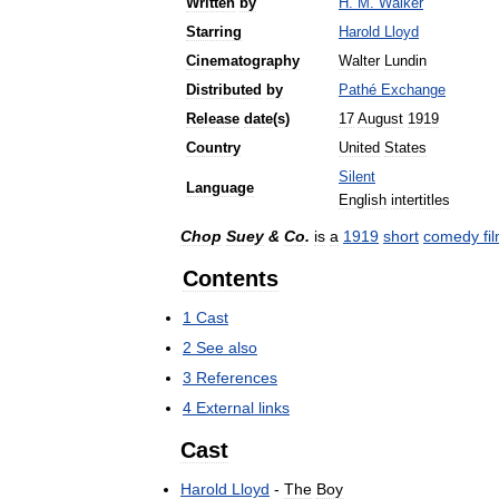
Written
by
H
.
M
.
Walker
Starring
Harold
Lloyd
Cinematography
Walter
Lundin
Distributed
by
Pathé
Exchange
Release
date
(
s
)
17
August
1919
Country
United
States
Silent
Language
English
intertitles
Chop
Suey
&
Co
.
is
a
1919
short
comedy
fi
Contents
1
Cast
2
See
also
3
References
4
External
links
Cast
Harold
Lloyd
-
The
Boy