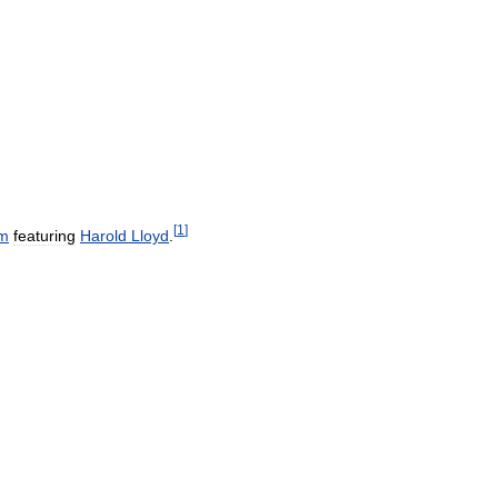
[
1
]
lm
featuring
Harold
Lloyd
.