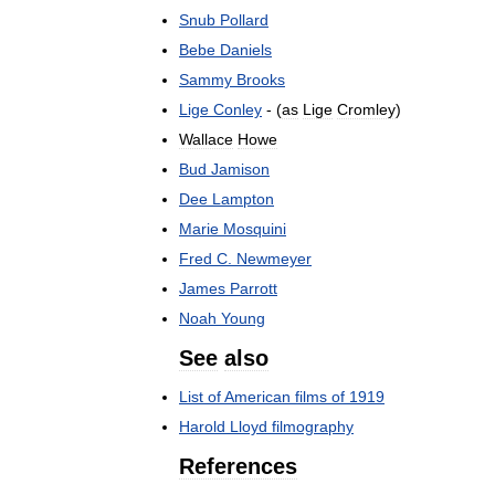
Snub
Pollard
Bebe
Daniels
Sammy
Brooks
Lige
Conley
- (
as
Lige
Cromley
)
Wallace
Howe
Bud
Jamison
Dee
Lampton
Marie
Mosquini
Fred
C
.
Newmeyer
James
Parrott
Noah
Young
See
also
List
of
American
films
of
1919
Harold
Lloyd
filmography
References