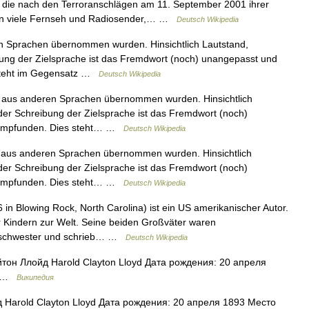
, die nach den Terroranschlägen am 11. September 2001 ihrer
en viele Fernseh und Radiosender,… …
Deutsch Wikipedia
n Sprachen übernommen wurden. Hinsichtlich Lautstand,
bung der Zielsprache ist das Fremdwort (noch) unangepasst und
 steht im Gegensatz …
Deutsch Wikipedia
 aus anderen Sprachen übernommen wurden. Hinsichtlich
der Schreibung der Zielsprache ist das Fremdwort (noch)
“ empfunden. Dies steht… …
Deutsch Wikipedia
 aus anderen Sprachen übernommen wurden. Hinsichtlich
der Schreibung der Zielsprache ist das Fremdwort (noch)
“ empfunden. Dies steht… …
Deutsch Wikipedia
6 in Blowing Rock, North Carolina) ist ein US amerikanischer Autor.
r Kindern zur Welt. Seine beiden Großväter waren
kenschwester und schrieb… …
Deutsch Wikipedia
он Ллойд Harold Clayton Lloyd Дата рождения: 20 апреля
ка …
Википедия
Harold Clayton Lloyd Дата рождения: 20 апреля 1893 Место