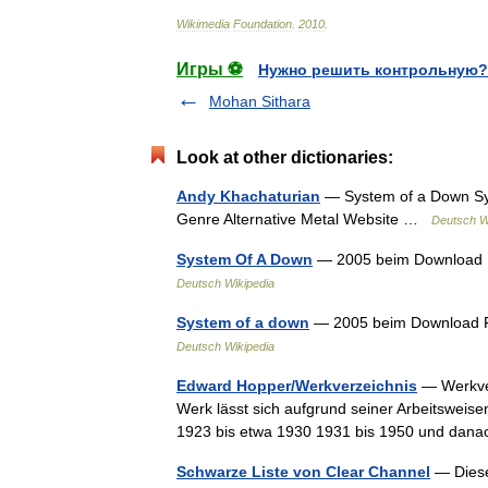
Wikimedia
Foundation
.
2010
.
Игры ⚽
Нужно решить контрольную?
Mohan Sithara
Look at other dictionaries:
Andy Khachaturian
— System of a Down Sy
Genre Alternative Metal Website …
Deutsch W
System Of A Down
— 2005 beim Download F
Deutsch Wikipedia
System of a down
— 2005 beim Download Fe
Deutsch Wikipedia
Edward Hopper/Werkverzeichnis
— Werkver
Werk lässt sich aufgrund seiner Arbeitsweise
1923 bis etwa 1930 1931 bis 1950 und dan
Schwarze Liste von Clear Channel
— Diese