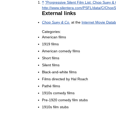
^
"
Progressive
Silent
Film
List:
Chop
Suey
&
http:
//
www
.
silentera
.
com
/
PSFL
/
data
/
C
/
ChopS
External
links
Chop
Suey
&
Co
.
at
the
Internet
Movie
Data
Categories:
American
films
1919
films
American
comedy
films
Short
films
Silent
films
Black
-
and
-
white
films
Films
directed
by
Hal
Roach
Pathé
films
1910s
comedy
films
Pre
-
1920
comedy
film
stubs
1910s
film
stubs