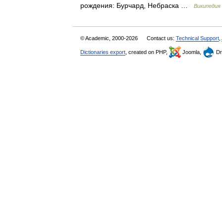
рождения: Бурчард, Небраска …
Википедия
© Academic, 2000-2026
Contact us:
Technical Support
,
Dictionaries export
, created on PHP,
Joomla,
Dr