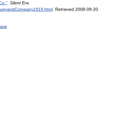
Co
."
.
Silent
Era
.
ueyandCompany1919
.
html
.
Retrieved
2008
-
09
-
20
.
base