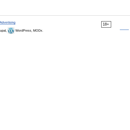
Advertising
18+
upal,
WordPress, MODx.