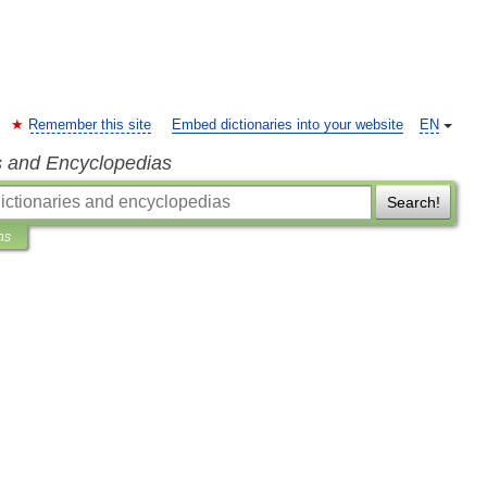
Remember this site
Embed dictionaries into your website
EN
s and Encyclopedias
Search!
ns