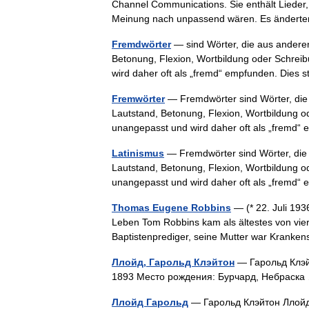
Channel Communications. Sie enthält Lieder
Meinung nach unpassend wären. Es ändert
Fremdwörter
— sind Wörter, die aus andere
Betonung, Flexion, Wortbildung oder Schrei
wird daher oft als „fremd“ empfunden. Dies
Fremwörter
— Fremdwörter sind Wörter, die
Lautstand, Betonung, Flexion, Wortbildung o
unangepasst und wird daher oft als „fremd
Latinismus
— Fremdwörter sind Wörter, die
Lautstand, Betonung, Flexion, Wortbildung o
unangepasst und wird daher oft als „fremd
Thomas Eugene Robbins
— (* 22. Juli 193
Leben Tom Robbins kam als ältestes von vie
Baptistenprediger, seine Mutter war Kran
Ллойд, Гарольд Клэйтон
— Гарольд Клэйт
1893 Место рождения: Бурчард, Небрас
Ллойд Гарольд
— Гарольд Клэйтон Ллойд 