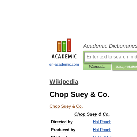
Academic Dictionarie
en-academic.com
Wikipedia
Interpretatio
Wikipedia
Chop Suey & Co.
Chop
Suey
&
Co
.
Chop
Suey
&
Co
.
Directed
by
Hal
Roach
Produced
by
Hal
Roach