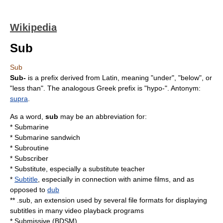
Wikipedia
Sub
Sub
Sub-
is a prefix derived from
Latin
, meaning "under", "below", or
"less than". The analogous Greek prefix is "hypo-".
Antonym
:
supra
.
As a word,
sub
may be an abbreviation for:
*
Submarine
*
Submarine sandwich
*
Subroutine
*
Subscriber
*
Substitute
, especially a
substitute teacher
*
Subtitle
, especially in connection with
anime
films, and as
opposed to
dub
**
.sub
, an extension used by several file formats for displaying
subtitles in many video playback programs
*
Submissive (BDSM)