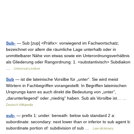
Sub-
— Sub [zʊp] <Präfix>: vorwiegend im Fachwortschatz;
bezeichnet vor allem die räumliche Lage unterhalb oder in
unmittelbarer Nähe von etwas sowie ein Unterordnungsverhältnis
als Gliederung oder Rangordnung: 1. <substantivisch> Subdiakon
…
Universal-Lexikon
Sub
— ist die lateinische Vorsilbe für „unter“. Sie wird meist
Wörtern in Fachbegriffen vorangestellt. In Begriffen lateinischen
Ursprungs kann es auch direkt die Bedeutung von „unter“,
„darunterliegend“ oder „niedrig“ haben. Sub als Vorsilbe ist… …
Deutsch Wikipedia
sub-
— prefix 1: under: beneath: below sub standard 2 a:
subordinate: secondary: next lower than or inferior to sub agent b:
subordinate portion of: subdivision of sub …
Law dictionary