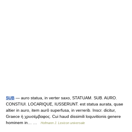
SUB
— auro statua, in verter saxo, STATUAM. SUB. AURO.
CONSTIUI. LOCARIQUE, IUSSERUNT. est statua aurata, quae
altier in auro, item aurô superfusa, in verrerib. Inscr. dicitur,
Graece ἡ χρυσέμβαφος. Cui haud dissimili loquvitionis genere
hominem in… …
Hofmann J. Lexicon universale