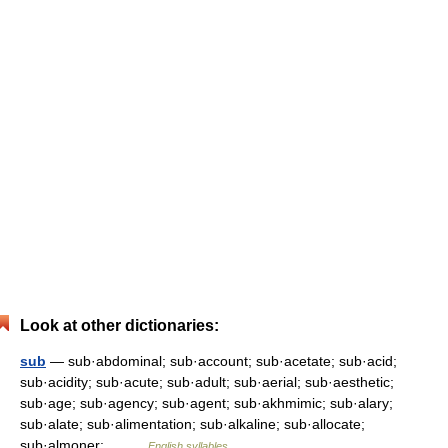
Look at other dictionaries:
sub
— sub·abdominal; sub·account; sub·acetate; sub·acid;
sub·acidity; sub·acute; sub·adult; sub·aerial; sub·aesthetic;
sub·age; sub·agency; sub·agent; sub·akhmimic; sub·alary;
sub·alate; sub·alimentation; sub·alkaline; sub·allocate;
sub·almoner;… …
English syllables