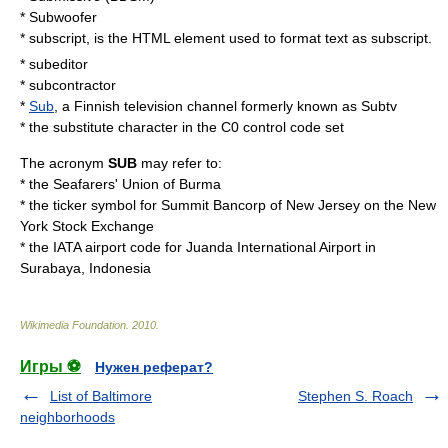
*
Subwoofer
*
subscript
,
is the
HTML element
used to format text as subscript.
*
subeditor
*
subcontractor
*
Sub
, a Finnish television channel formerly known as Subtv
* the
substitute character
in the C0 control code set
The acronym
SUB
may refer to:
* the
Seafarers' Union of Burma
* the
ticker symbol
for
Summit Bancorp
of New Jersey on the New
York Stock Exchange
* the
IATA airport code
for
Juanda International Airport
in
Surabaya, Indonesia
Wikimedia Foundation
.
2010
.
Игры ⚽
Нужен реферат?
List of Baltimore
Stephen S. Roach
neighborhoods