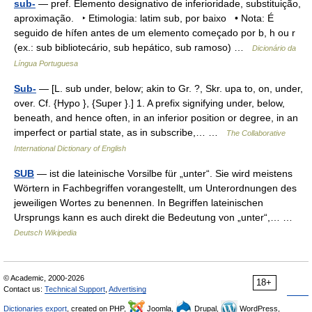
sub-
— pref. Elemento designativo de inferioridade, substituição,
aproximação. ‣ Etimologia: latim sub, por baixo • Nota: É
seguido de hífen antes de um elemento começado por b, h ou r
(ex.: sub bibliotecário, sub hepático, sub ramoso) …
Dicionário da
Língua Portuguesa
Sub-
— [L. sub under, below; akin to Gr. ?, Skr. upa to, on, under,
over. Cf. {Hypo }, {Super }.] 1. A prefix signifying under, below,
beneath, and hence often, in an inferior position or degree, in an
imperfect or partial state, as in subscribe,… …
The Collaborative
International Dictionary of English
SUB
— ist die lateinische Vorsilbe für „unter“. Sie wird meistens
Wörtern in Fachbegriffen vorangestellt, um Unterordnungen des
jeweiligen Wortes zu benennen. In Begriffen lateinischen
Ursprungs kann es auch direkt die Bedeutung von „unter“,… …
Deutsch Wikipedia
© Academic, 2000-2026
18+
Contact us:
Technical Support
,
Advertising
Dictionaries export
, created on PHP,
Joomla,
Drupal,
WordPress,