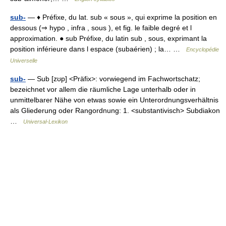
sub-
— ♦ Préfixe, du lat. sub « sous », qui exprime la position en
dessous (⇒ hypo , infra , sous ), et fig. le faible degré et l
approximation. ● sub Préfixe, du latin sub , sous, exprimant la
position inférieure dans l espace (subaérien) ; la… …
Encyclopédie
Universelle
sub-
— Sub [zʊp] <Präfix>: vorwiegend im Fachwortschatz;
bezeichnet vor allem die räumliche Lage unterhalb oder in
unmittelbarer Nähe von etwas sowie ein Unterordnungsverhältnis
als Gliederung oder Rangordnung: 1. <substantivisch> Subdiakon
…
Universal-Lexikon