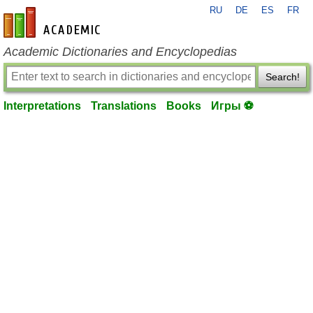
RU
DE
ES
FR
en-academic.com
Academic Dictionaries and Encyclopedias
Search!
Interpretations
Translations
Books
Игры ⚽