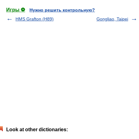
Игры ⚽
Нужно решить контрольную?
HMS Grafton (H89)
Gongliao, Taipei
Look at other dictionaries: