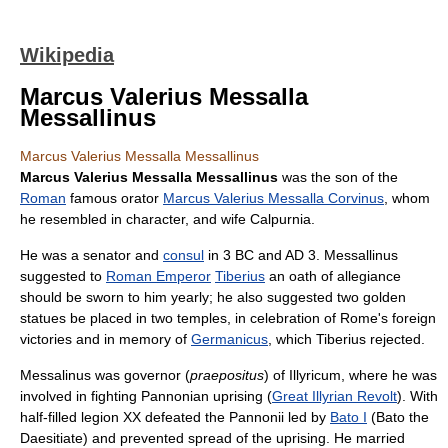
Wikipedia
Marcus Valerius Messalla
Messallinus
Marcus Valerius Messalla Messallinus
Marcus Valerius Messalla Messallinus
was the son of the
Roman
famous orator
Marcus Valerius Messalla Corvinus
, whom
he resembled in character, and wife Calpurnia.
He was a senator and
consul
in 3 BC and AD 3. Messallinus
suggested to
Roman Emperor
Tiberius
an oath of allegiance
should be sworn to him yearly; he also suggested two golden
statues be placed in two temples, in celebration of Rome's foreign
victories and in memory of
Germanicus
, which Tiberius rejected.
Messalinus was governor (
praepositus
) of Illyricum, where he was
involved in fighting Pannonian uprising (
Great Illyrian Revolt
). With
half-filled legion XX defeated the Pannonii led by
Bato I
(Bato the
Daesitiate) and prevented spread of the uprising. He married