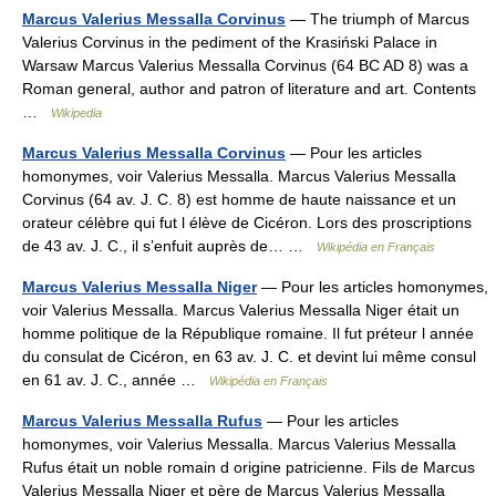
Marcus Valerius Messalla Corvinus
— The triumph of Marcus
Valerius Corvinus in the pediment of the Krasiński Palace in
Warsaw Marcus Valerius Messalla Corvinus (64 BC AD 8) was a
Roman general, author and patron of literature and art. Contents
…
Wikipedia
Marcus Valerius Messalla Corvinus
— Pour les articles
homonymes, voir Valerius Messalla. Marcus Valerius Messalla
Corvinus (64 av. J. C. 8) est homme de haute naissance et un
orateur célèbre qui fut l élève de Cicéron. Lors des proscriptions
de 43 av. J. C., il s’enfuit auprès de… …
Wikipédia en Français
Marcus Valerius Messalla Niger
— Pour les articles homonymes,
voir Valerius Messalla. Marcus Valerius Messalla Niger était un
homme politique de la République romaine. Il fut préteur l année
du consulat de Cicéron, en 63 av. J. C. et devint lui même consul
en 61 av. J. C., année …
Wikipédia en Français
Marcus Valerius Messalla Rufus
— Pour les articles
homonymes, voir Valerius Messalla. Marcus Valerius Messalla
Rufus était un noble romain d origine patricienne. Fils de Marcus
Valerius Messalla Niger et père de Marcus Valerius Messalla