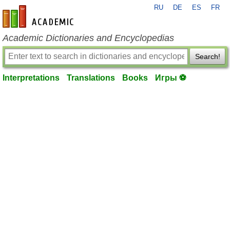
RU
DE
ES
FR
en-academic.com
Academic Dictionaries and Encyclopedias
Search!
Interpretations
Translations
Books
Игры ⚽