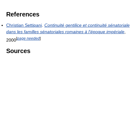
References
Christian Settipani
.
Continuité gentilice et continuité sénatoriale
dans les familles sénatoriales romaines à l'époque impériale
,
[
page needed
]
2000
Sources