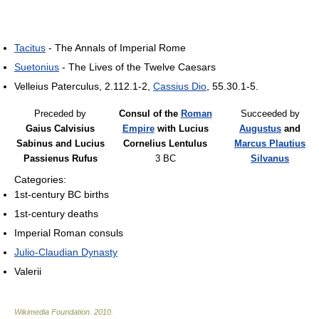
Tacitus
- The Annals of Imperial Rome
Suetonius
- The Lives of the Twelve Caesars
Velleius Paterculus, 2.112.1-2,
Cassius Dio
, 55.30.1-5.
Preceded by
Consul of the
Roman
Succeeded by
Gaius Calvisius
Empire
with Lucius
Augustus
and
Sabinus and Lucius
Cornelius Lentulus
Marcus Plautius
Passienus Rufus
3 BC
Silvanus
Categories:
1st-century BC births
1st-century deaths
Imperial Roman consuls
Julio-Claudian Dynasty
Valerii
Wikimedia Foundation
.
2010
.