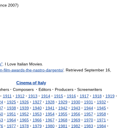
ince
2007
)
o
"
.
I
Love
Italian
Movies
.
an
-
film
-
awards
-
the
-
nastro
-
dargento
/
.
Retrieved
September
16
,
Cinema
of
Italy
phers
·
Composers
·
Editors
·
Producers
·
Screenwriters
·
1911
·
1912
·
1913
·
1914
·
1915
·
1916
·
1917
·
1918
·
1919
·
24
·
1925
·
1926
·
1927
·
1928
·
1929
·
1930
·
1931
·
1932
·
37
·
1938
·
1939
·
1940
·
1941
·
1942
·
1943
·
1944
·
1945
·
50
·
1951
·
1952
·
1953
·
1954
·
1955
·
1956
·
1957
·
1958
·
63
·
1964
·
1965
·
1966
·
1967
·
1968
·
1969
·
1970
·
1971
·
76
·
1977
·
1978
·
1979
·
1980
·
1981
·
1982
·
1983
·
1984
·