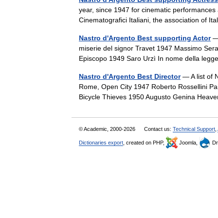
year, since 1947 for cinematic performances 
Cinematografici Italiani, the association of It
Nastro d'Argento Best supporting Actor
— 
miserie del signor Travet 1947 Massimo Serat
Episcopo 1949 Saro Urzì In nome della l
Nastro d'Argento Best Director
— A list of 
Rome, Open City 1947 Roberto Rossellini Pai
Bicycle Thieves 1950 Augusto Genina Hea
© Academic, 2000-2026
Contact us:
Technical Support
,
Dictionaries export
, created on PHP,
Joomla,
Dr