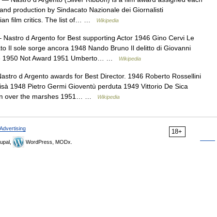
and production by Sindacato Nazionale dei Giornalisti
alian film critics. The list of… …
Wikipedia
Nastro d Argento for Best supporting Actor 1946 Gino Cervi Le
o Il sole sorge ancora 1948 Nando Bruno Il delitto di Giovanni
egge 1950 Not Award 1951 Umberto… …
Wikipedia
Nastro d Argento awards for Best Director. 1946 Roberto Rossellini
sà 1948 Pietro Germi Gioventù perduta 1949 Vittorio De Sica
ven over the marshes 1951… …
Wikipedia
Advertising
18+
upal,
WordPress, MODx.