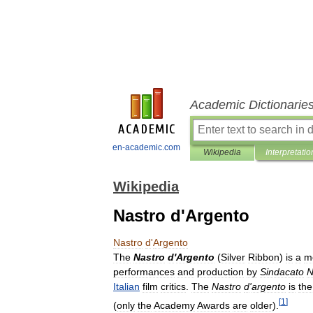
Academic Dictionarie
en-academic.com
Wikipedia
Interpretatio
Wikipedia
Nastro d'Argento
Nastro
d
'
Argento
The
Nastro
d
'
Argento
(
Silver
Ribbon
)
is
a
m
performances
and
production
by
Sindacato
N
Italian
film
critics
.
The
Nastro
d
'
argento
is
the
[
1
]
(
only
the
Academy
Awards
are
older
).