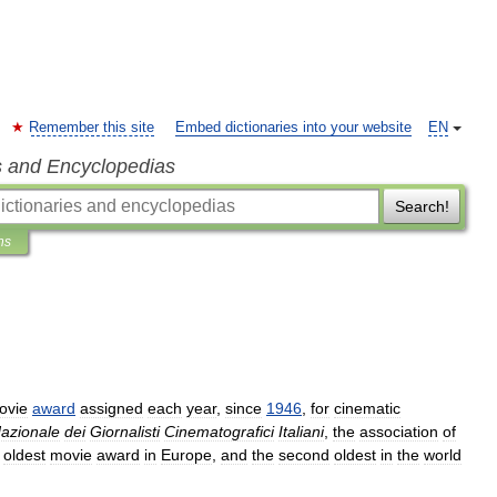
Remember this site
Embed dictionaries into your website
EN
s and Encyclopedias
Search!
ns
ovie
award
assigned
each
year
,
since
1946
,
for
cinematic
azionale
dei
Giornalisti
Cinematografici
Italiani
,
the
association
of
oldest
movie
award
in
Europe
,
and
the
second
oldest
in
the
world