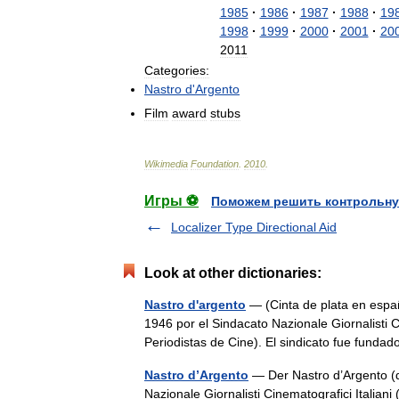
1985
·
1986
·
1987
·
1988
·
19
1998
·
1999
·
2000
·
2001
·
20
2011
Categories:
Nastro
d
'
Argento
Film
award
stubs
Wikimedia
Foundation
.
2010
.
Игры ⚽
Поможем решить контрольну
Localizer Type Directional Aid
Look at other dictionaries:
Nastro d'argento
— (Cinta de plata en espa
1946 por el Sindacato Nazionale Giornalisti C
Periodistas de Cine). El sindicato fue fun
Nastro d’Argento
— Der Nastro d’Argento (d
Nazionale Giornalisti Cinematografici Italiani