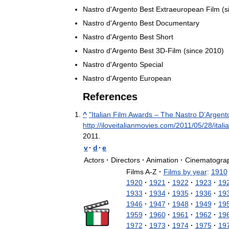
Nastro
d
'
Argento
Best
Extraeuropean
Film
(
s
Nastro
d
'
Argento
Best
Documentary
Nastro
d
'
Argento
Best
Short
Nastro
d
'
Argento
Best
3D
-
Film
(
since
2010
)
Nastro
d
'
Argento
Special
Nastro
d
'
Argento
European
References
^
"
Italian
Film
Awards
–
The
Nastro
D
’
Argent
http:
//
iloveitalianmovies
.
com
/
2011
/
05
/
28
/
itali
2011
.
v
·
d
·
e
Actors
·
Directors
·
Animation
·
Cinematogra
Films
A
-
Z
·
Films
by
year
:
1910
1920
·
1921
·
1922
·
1923
·
19
1933
·
1934
·
1935
·
1936
·
19
1946
·
1947
·
1948
·
1949
·
19
1959
·
1960
·
1961
·
1962
·
19
1972
·
1973
·
1974
·
1975
·
19