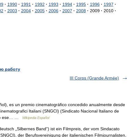
89
·
1990
·
1991
·
1992
·
1993
·
1994
·
1995
·
1996
·
1997
·
02
·
2003
·
2004
·
2005
·
2006
·
2007
·
2008
·
2009
·
2010
·
ю работу
III Corps (Grande Armée)
ñol), es un premio cinematográfico concedido anualmente desde
inematografici Italiani (SNGCI) (Sindicato Nacional Italiano de
dado ese… …
Wikipedia Español
eutsch „Silbernes Band“) ist ein Filmpreis, der vom Sindacato
 (SNGCI), der Berufsvereinigung der italienischen Filmjournalisten,