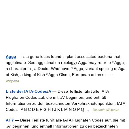
Agga
— is a gene locus found in plant associated bacteria that
agglutinate. See agglutination (biology).Agga may refer to:* Agga,
a character in , a Doctor Who novel * Agga, variant spelling of Aga
of Kish, a king of Kish * Agga Olsen, European actress… …
Wikipedia
Liste der IATA-Codes/A
— Diese Teilliste führt alle IATA
Flughafen Codes auf, die mit „A“ beginnen, und enthält
Informationen zu den bezeichneten Verkehrsknotenpunkten. IATA
Codes A B C D E F G H I J K L M N O P Q …
Deutsch Wikipedia
AFY
— Diese Teilliste führt alle IATA Flughafen Codes auf, die mit
„A“ beginnen, und enthält Informationen zu den bezeichneten