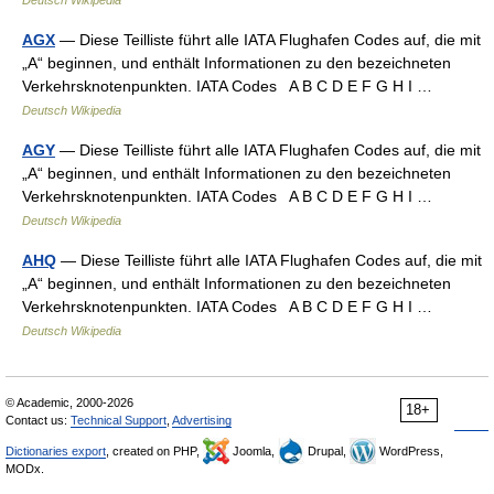
Deutsch Wikipedia
AGX
— Diese Teilliste führt alle IATA Flughafen Codes auf, die mit
„A“ beginnen, und enthält Informationen zu den bezeichneten
Verkehrsknotenpunkten. IATA Codes A B C D E F G H I …
Deutsch Wikipedia
AGY
— Diese Teilliste führt alle IATA Flughafen Codes auf, die mit
„A“ beginnen, und enthält Informationen zu den bezeichneten
Verkehrsknotenpunkten. IATA Codes A B C D E F G H I …
Deutsch Wikipedia
AHQ
— Diese Teilliste führt alle IATA Flughafen Codes auf, die mit
„A“ beginnen, und enthält Informationen zu den bezeichneten
Verkehrsknotenpunkten. IATA Codes A B C D E F G H I …
Deutsch Wikipedia
© Academic, 2000-2026
18+
Contact us:
Technical Support
,
Advertising
Dictionaries export
, created on PHP,
Joomla,
Drupal,
WordPress,
MODx.