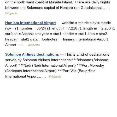
on the north west coast of Malaita Island. There are daily flights
between the Solomons capital of Honiara (on Guadalcanal… …
Wikipedia
Honiara International Airport
— website = metric elev = metric
rwy = r1 number = 06/24 r1 length f = 7,218 r1 length m = 2,200 r1
surface = Asphalt stat year = stat1 header = stat1 data = stat2
header = stat2 data = footnotes = Honiara International Airport
Airport… …
Wikipedia
Solomon Airlines destinations
— This is a list of destinations
served by Solomon Airlines.International* **Brisbane (Brisbane
Airport) * **Nadi (Nadi International Airport) * **Port Moresby
(Jacksons International Airport) * **Port Vila (Bauerfield
International Airport… …
Wikipedia