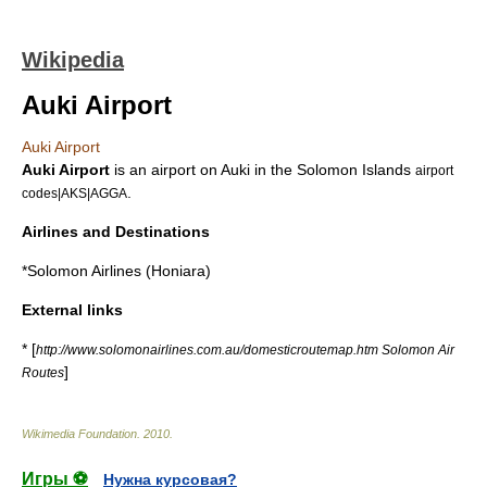
Wikipedia
Auki Airport
Auki Airport
Auki Airport
is an airport on
Auki
in the
Solomon Islands
airport
.
codes|AKS|AGGA
Airlines and Destinations
*
Solomon Airlines
(Honiara)
External links
* [
http://www.solomonairlines.com.au/domesticroutemap.htm Solomon Air
]
Routes
Wikimedia Foundation
.
2010
.
Игры ⚽
Нужна курсовая?