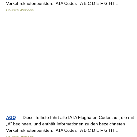
Verkehrsknotenpunkten. IATA Codes A B C D E F G H I …
Deutsch Wikipedia
AGQ
— Diese Teilliste führt alle IATA Flughafen Codes auf, die mit
„A“ beginnen, und enthält Informationen zu den bezeichneten
Verkehrsknotenpunkten. IATA Codes A B C D E F G H I …