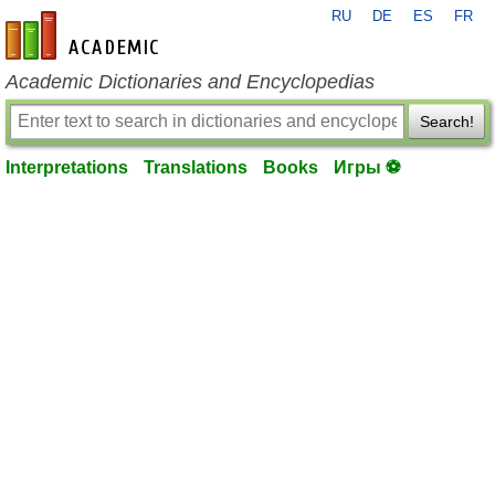
RU
DE
ES
FR
en-academic.com
Academic Dictionaries and Encyclopedias
Search!
Interpretations
Translations
Books
Игры ⚽