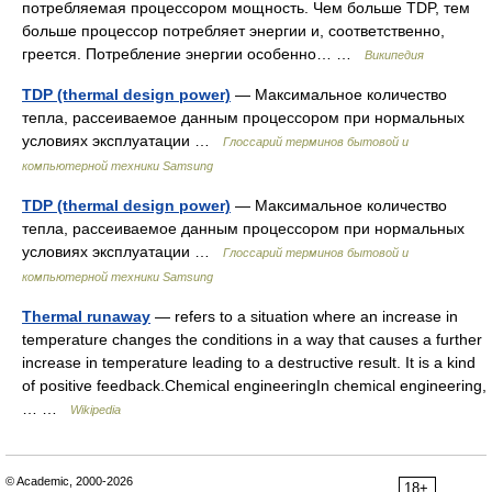
потребляемая процессором мощность. Чем больше TDP, тем
больше процессор потребляет энергии и, соответственно,
греется. Потребление энергии особенно… …
Википедия
TDP (thermal design power)
— Максимальное количество
тепла, рассеиваемое данным процессором при нормальных
условиях эксплуатации …
Глоссарий терминов бытовой и
компьютерной техники Samsung
TDP (thermal design power)
— Максимальное количество
тепла, рассеиваемое данным процессором при нормальных
условиях эксплуатации …
Глоссарий терминов бытовой и
компьютерной техники Samsung
Thermal runaway
— refers to a situation where an increase in
temperature changes the conditions in a way that causes a further
increase in temperature leading to a destructive result. It is a kind
of positive feedback.Chemical engineeringIn chemical engineering,
… …
Wikipedia
© Academic, 2000-2026
18+