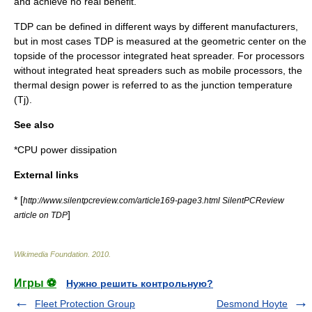
and achieve no real benefit.
TDP can be defined in different ways by different manufacturers,
but in most cases TDP is measured at the geometric center on the
topside of the processor integrated heat spreader. For processors
without integrated heat spreaders such as mobile processors, the
thermal design power is referred to as the junction temperature
(Tj).
See also
*
CPU power dissipation
External links
* [
http://www.silentpcreview.com/article169-page3.html SilentPCReview
]
article on TDP
Wikimedia Foundation
.
2010
.
Игры ⚽
Нужно решить контрольную?
Fleet Protection Group
Desmond Hoyte