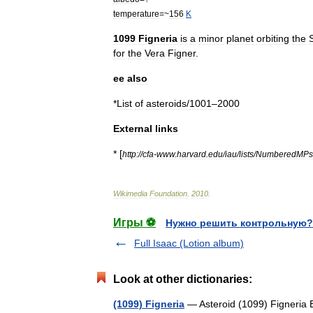
temperature
=~
156
K
1099
Figneria
is
a
minor
planet
orbiting
the
for
the
Vera
Figner
.
ee
also
*
List
of
asteroids
/
1001
–
2000
External
links
* [
http:
//
cfa
-
www
.
harvard
.
edu
/
iau
/
lists
/
NumberedMPs
Wikimedia
Foundation
.
2010
.
Игры ⚽
Нужно решить контрольную?
Full Isaac (Lotion album)
Look at other dictionaries:
(1099) Figneria
— Asteroid (1099) Figneria E