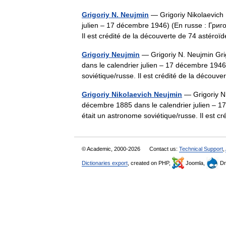
Grigoriy N. Neujmin
— Grigoriy Nikolaevich 
julien – 17 décembre 1946) (En russe : Гри
Il est crédité de la découverte de 74 asté
Grigoriy Neujmin
— Grigoriy N. Neujmin Gri
dans le calendrier julien – 17 décembre 19
soviétique/russe. Il est crédité de la déco
Grigoriy Nikolaevich Neujmin
— Grigoriy N.
décembre 1885 dans le calendrier julien –
était un astronome soviétique/russe. Il est
© Academic, 2000-2026
Contact us:
Technical Support
,
Dictionaries export
, created on PHP,
Joomla,
Dr