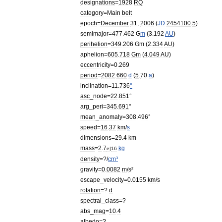
designations
=
1928
RQ
category
=
Main
belt
epoch
=
December
31
,
2006
(
JD
2454100
.
5
)
semimajor
=
477
.
462
G
m
(
3
.
192
AU
)
perihelion
=
349
.
206
Gm
(
2
.
334
AU
)
aphelion
=
605
.
718
Gm
(
4
.
049
AU
)
eccentricity
=
0
.
269
period
=
2082
.
660
d
(
5
.
70
a
)
inclination
=
11
.
736
°
asc
_
node
=
22
.
851
°
arg
_
peri
=
345
.
691
°
mean
_
anomaly
=
308
.
496
°
speed
=
16
.
37
km
/
s
dimensions
=
29
.
4
km
mass
=
2
.
7
kg
e
|
16
density
=?/
cm
³
gravity
=
0
.
0082
m
/
s
²
escape
_
velocity
=
0
.
0155
km
/
s
rotation
=?
d
spectral
_
class
=?
abs
_
mag
=
10
.
4
albedo
=?