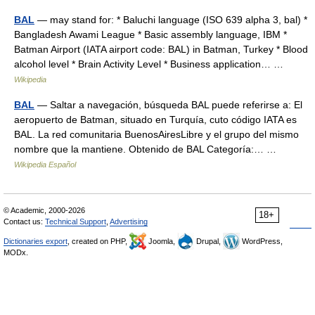
BAL
— may stand for: * Baluchi language (ISO 639 alpha 3, bal) *
Bangladesh Awami League * Basic assembly language, IBM *
Batman Airport (IATA airport code: BAL) in Batman, Turkey * Blood
alcohol level * Brain Activity Level * Business application… …
Wikipedia
BAL
— Saltar a navegación, búsqueda BAL puede referirse a: El
aeropuerto de Batman, situado en Turquía, cuto código IATA es
BAL. La red comunitaria BuenosAiresLibre y el grupo del mismo
nombre que la mantiene. Obtenido de BAL Categoría:… …
Wikipedia Español
© Academic, 2000-2026
18+
Contact us:
Technical Support
,
Advertising
Dictionaries export
, created on PHP,
Joomla,
Drupal,
WordPress,
MODx.