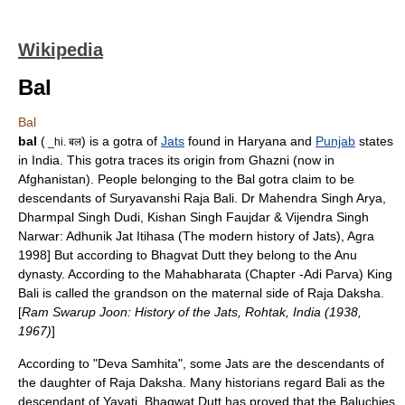
Wikipedia
Bal
Bal
bal
(
) is a
gotra
of
Jats
found in
Haryana
and
Punjab
states
_hi. बल
in
India
. This gotra traces its origin from
Ghazni
(now in
Afghanistan
). People belonging to the Bal gotra claim to be
descendants of
Suryavanshi
Raja
Bali
.
Dr Mahendra Singh Arya,
Dharmpal Singh Dudi, Kishan Singh Faujdar & Vijendra Singh
Narwar: Adhunik Jat Itihasa (The modern history of Jats), Agra
1998] But according to Bhagvat Dutt they belong to the
Anu
dynasty. According to the
Mahabharata
(Chapter -Adi Parva) King
Bali is called the grandson on the maternal side of Raja
Daksha
.
[
Ram Swarup Joon: History of the Jats, Rohtak, India (1938,
1967)
]
According to "
Deva Samhita
", some Jats are the descendants of
the daughter of Raja
Daksha
. Many historians regard
Bali
as the
descendant of
Yayati
. Bhagwat Dutt has proved that the Baluchies