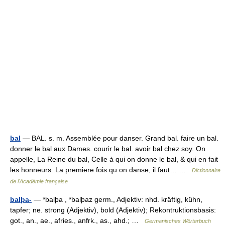
bal
— BAL. s. m. Assemblée pour danser. Grand bal. faire un bal.
donner le bal aux Dames. courir le bal. avoir bal chez soy. On
appelle, La Reine du bal, Celle à qui on donne le bal, & qui en fait
les honneurs. La premiere fois qu on danse, il faut… …
Dictionnaire
de l'Académie française
balþa-
— *balþa , *balþaz germ., Adjektiv: nhd. kräftig, kühn,
tapfer; ne. strong (Adjektiv), bold (Adjektiv); Rekontruktionsbasis:
got., an., ae., afries., anfrk., as., ahd.; …
Germanisches Wörterbuch