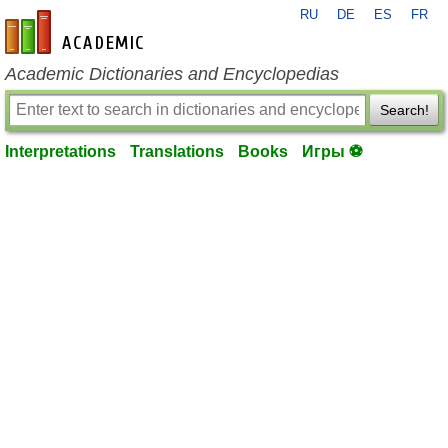
RU
DE
ES
FR
en-academic.com
Academic Dictionaries and Encyclopedias
Search!
Interpretations
Translations
Books
Игры ⚽