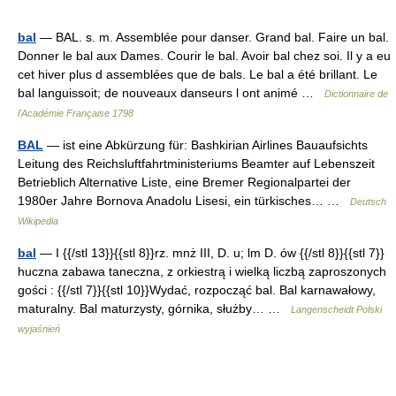
bal
— BAL. s. m. Assemblée pour danser. Grand bal. Faire un bal.
Donner le bal aux Dames. Courir le bal. Avoir bal chez soi. Il y a eu
cet hiver plus d assemblées que de bals. Le bal a été brillant. Le
bal languissoit; de nouveaux danseurs l ont animé …
Dictionnaire de
l'Académie Française 1798
BAL
— ist eine Abkürzung für: Bashkirian Airlines Bauaufsichts
Leitung des Reichsluftfahrtministeriums Beamter auf Lebenszeit
Betrieblich Alternative Liste, eine Bremer Regionalpartei der
1980er Jahre Bornova Anadolu Lisesi, ein türkisches… …
Deutsch
Wikipedia
bal
— I {{/stl 13}}{{stl 8}}rz. mnż III, D. u; lm D. ów {{/stl 8}}{{stl 7}}
huczna zabawa taneczna, z orkiestrą i wielką liczbą zaproszonych
gości : {{/stl 7}}{{stl 10}}Wydać, rozpocząć bal. Bal karnawałowy,
maturalny. Bal maturzysty, górnika, służby… …
Langenscheidt Polski
wyjaśnień