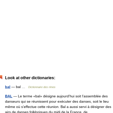
Look at other dictionaries:
bal
— bal …
Dictionnaire des rimes
BAL
— Le terme «bal» désigne aujourd’hui soit l’assemblée des
danseurs qui se réunissent pour exécuter des danses, soit le lieu
même où s’effectue cette réunion. Bal a aussi servi à désigner des
airs de danses folkloriques du midi de la France, de… …