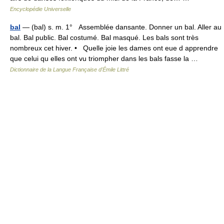
Encyclopédie Universelle
bal
— (bal) s. m. 1° Assemblée dansante. Donner un bal. Aller au
bal. Bal public. Bal costumé. Bal masqué. Les bals sont très
nombreux cet hiver. • Quelle joie les dames ont eue d apprendre
que celui qu elles ont vu triompher dans les bals fasse la …
Dictionnaire de la Langue Française d'Émile Littré