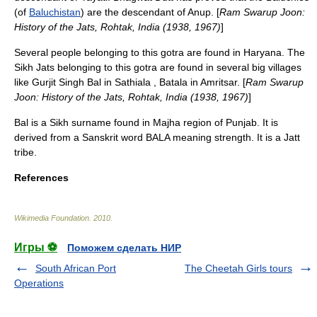
(of
Baluchistan
) are the descendant of Anup. [
Ram Swarup Joon:
History of the Jats, Rohtak, India (1938, 1967)
]
Several people belonging to this gotra are found in
Haryana
. The
Sikh Jats belonging to this gotra are found in several big villages
like Gurjit Singh Bal in Sathiala ,
Batala
in
Amritsar
. [
Ram Swarup
Joon: History of the Jats, Rohtak, India (1938, 1967)
]
Bal is a Sikh surname found in
Majha
region of Punjab. It is
derived from a Sanskrit word BALA meaning strength. It is a Jatt
tribe.
References
Wikimedia Foundation
.
2010
.
Игры ⚽
Поможем сделать НИР
South African Port
The Cheetah Girls tours
Operations