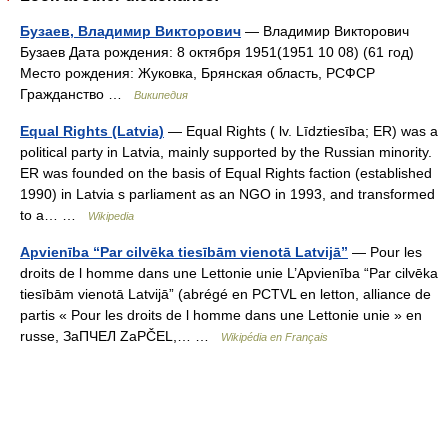
Бузаев, Владимир Викторович
— Владимир Викторович
Бузаев Дата рождения: 8 октября 1951(1951 10 08) (61 год)
Место рождения: Жуковка, Брянская область, РСФСР
Гражданство …
Википедия
Equal Rights (Latvia)
— Equal Rights ( lv. Līdztiesība; ER) was a
political party in Latvia, mainly supported by the Russian minority.
ER was founded on the basis of Equal Rights faction (established
1990) in Latvia s parliament as an NGO in 1993, and transformed
to a… …
Wikipedia
Apvienība “Par cilvēka tiesībām vienotā Latvijā”
— Pour les
droits de l homme dans une Lettonie unie L’Apvienība “Par cilvēka
tiesībām vienotā Latvijā” (abrégé en PCTVL en letton, alliance de
partis « Pour les droits de l homme dans une Lettonie unie » en
russe, ЗаПЧЕЛ ZaPČEL,… …
Wikipédia en Français