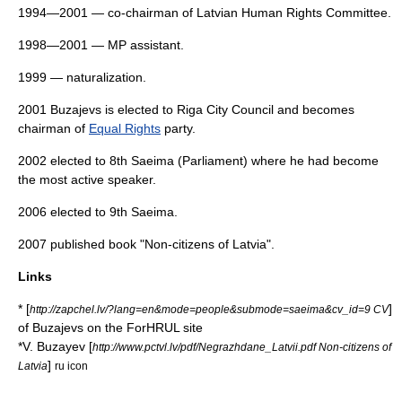
1994—2001 — co-chairman of
Latvian Human Rights Committee
.
1998—2001 — MP assistant.
1999 — naturalization.
2001 Buzajevs is elected to Riga City Council and becomes
chairman of
Equal Rights
party.
2002 elected to 8th
Saeima
(Parliament) where he had become
the most active speaker.
2006 elected to 9th Saeima.
2007 published book "Non-citizens of Latvia".
Links
* [
]
http://zapchel.lv/?lang=en&mode=people&submode=saeima&cv_id=9 CV
of Buzajevs on the ForHRUL site
*V. Buzayev [
http://www.pctvl.lv/pdf/Negrazhdane_Latvii.pdf Non-citizens of
]
Latvia
ru icon