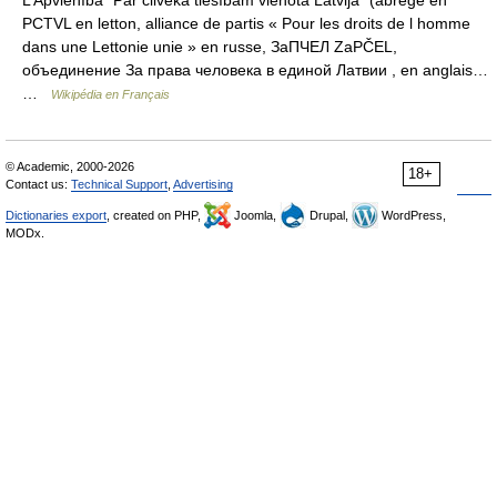
L’Apvienība “Par cilvēka tiesībām vienotā Latvijā” (abrégé en
PCTVL en letton, alliance de partis « Pour les droits de l homme
dans une Lettonie unie » en russe, ЗаПЧЕЛ ZaPČEL,
объединение За права человека в единой Латвии , en anglais…
…
Wikipédia en Français
© Academic, 2000-2026
18+
Contact us:
Technical Support
,
Advertising
Dictionaries export
, created on PHP,
Joomla,
Drupal,
WordPress,
MODx.