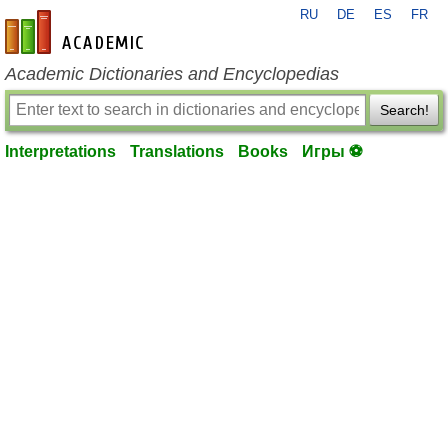
RU
DE
ES
FR
en-academic.com
Academic Dictionaries and Encyclopedias
Search!
Interpretations
Translations
Books
Игры ⚽