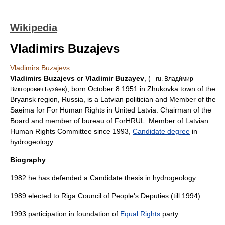
Wikipedia
Vladimirs Buzajevs
Vladimirs Buzajevs
Vladimirs Buzajevs
or
Vladimir Buzayev
, (
_ru. Влади́мир
), born
October 8
1951
in Zhukovka town of the
Ви́кторович Буза́ев
Bryansk region, Russia, is a
Latvia
n politician and Member of the
Saeima
for
For Human Rights in United Latvia
. Chairman of the
Board and member of bureau of ForHRUL. Member of Latvian
Human Rights Committee since 1993,
Candidate degree
in
hydrogeology.
Biography
1982 he has defended a Candidate thesis in hydrogeology.
1989 elected to Riga Council of People's Deputies (till 1994).
1993 participation in foundation of
Equal Rights
party.