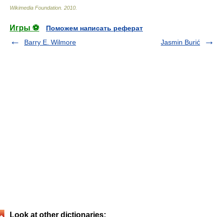
Wikimedia Foundation
.
2010
.
Игры ⚽
Поможем написать реферат
Barry E. Wilmore
Jasmin Burić
Look at other dictionaries: