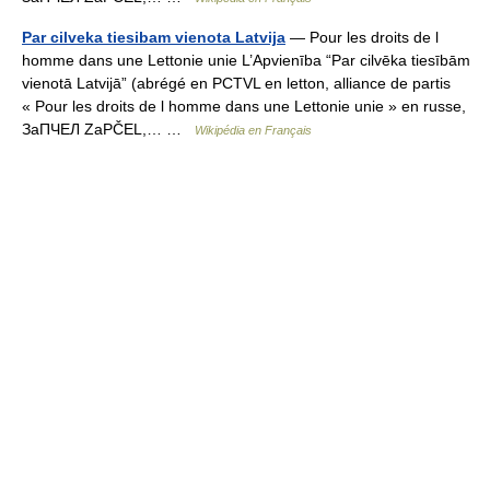
Par cilveka tiesibam vienota Latvija
— Pour les droits de l
homme dans une Lettonie unie L’Apvienība “Par cilvēka tiesībām
vienotā Latvijā” (abrégé en PCTVL en letton, alliance de partis
« Pour les droits de l homme dans une Lettonie unie » en russe,
ЗаПЧЕЛ ZaPČEL,… …
Wikipédia en Français