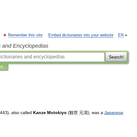
Remember this site
Embed dictionaries into your website
EN
s and Encyclopedias
Search!
ns
443
),
also
called
Kanze
Motokiyo
(
観世
元清
),
was
a
Japanese