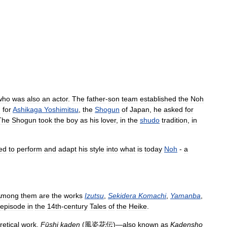
who
was
also
an
actor
.
The
father
-
son
team
established
the
Noh
d
for
Ashikaga
Yoshimitsu
,
the
Shogun
of
Japan
,
he
asked
for
The
Shogun
took
the
boy
as
his
lover
,
in
the
shudo
tradition
,
in
ed
to
perform
and
adapt
his
style
into
what
is
today
Noh
-
a
Among
them
are
the
works
Izutsu
,
Sekidera
Komachi
,
Yamanba
,
episode
in
the
14th
-
century
Tales
of
the
Heike
.
retical
work
,
Fūshi
kaden
(
風姿花伝
)—
also
known
as
Kadensho