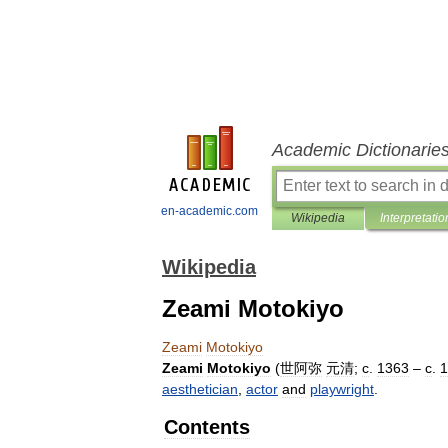
Academic Dictionarie
en-academic.com
Wikipedia
Interpretatio
Wikipedia
Zeami Motokiyo
Zeami
Motokiyo
Zeami
Motokiyo
(
世阿弥
元清
;
c
.
1363
–
c
.
1
aesthetician
,
actor
and
playwright
.
Contents