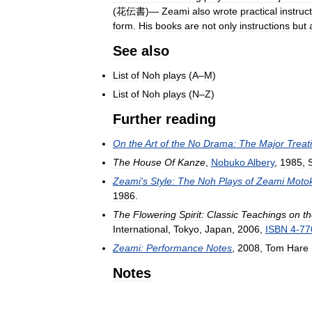
(
花伝書
)—
Zeami
also
wrote
practical
instruc
form
.
His
books
are
not
only
instructions
but
See
also
List
of
Noh
plays
(
A
–
M
)
List
of
Noh
plays
(
N
–
Z
)
Further
reading
On
the
Art
of
the
No
Drama:
The
Major
Treat
The
House
Of
Kanze
,
Nobuko
Albery
,
1985
,
Zeami
'
s
Style:
The
Noh
Plays
of
Zeami
Motok
1986
.
The
Flowering
Spirit:
Classic
Teachings
on
t
International
,
Tokyo
,
Japan
,
2006
,
ISBN
4
-
77
Zeami:
Performance
Notes
,
2008
,
Tom
Hare
Notes