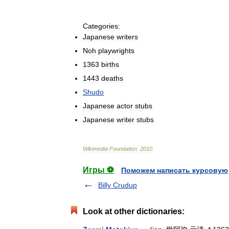
Categories:
Japanese
writers
Noh
playwrights
1363
births
1443
deaths
Shudo
Japanese
actor
stubs
Japanese
writer
stubs
Wikimedia
Foundation
.
2010
.
Игры ⚽
Поможем написать курсовую
Billy Crudup
Look at other dictionaries: