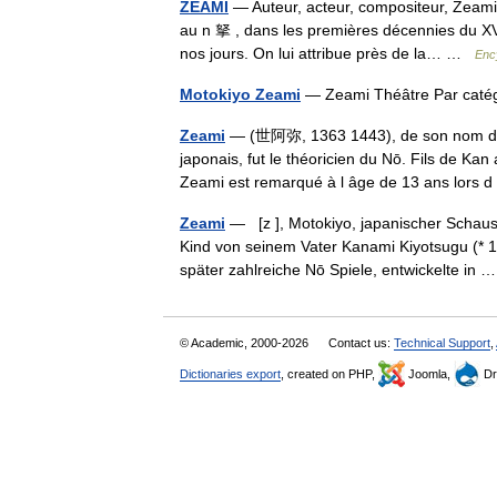
ZEAMI
— Auteur, acteur, compositeur, Zeami
au n 拏 , dans les premières décennies du XVe
nos jours. On lui attribue près de la… …
Enc
Motokiyo Zeami
— Zeami Théâtre Par caté
Zeami
— (世阿弥, 1363 1443), de son nom d 
japonais, fut le théoricien du Nō. Fils de Ka
Zeami est remarqué à l âge de 13 ans lor
Zeami
— [z ], Motokiyo, japanischer Schausp
Kind von seinem Vater Kanami Kiyotsugu (* 13
später zahlreiche Nō Spiele, entwickelte in
© Academic, 2000-2026
Contact us:
Technical Support
,
Dictionaries export
, created on PHP,
Joomla,
Dr