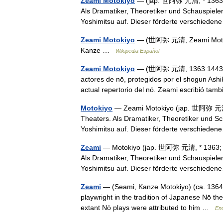
Zeami Motokiyo
— (jap. 世阿弥 元清, * 1363; †
Als Dramatiker, Theoretiker und Schauspieler
Yoshimitsu auf. Dieser förderte verschied
Zeami Motokiyo
— (世阿弥 元清, Zeami Motoki
Kanze …
Wikipedia Español
Zeami Motokiyo
— (世阿弥 元清, 1363 1443). A
actores de nō, protegidos por el shogun Ashi
actual repertorio del nō. Zeami escribió 
Motokiyo
— Zeami Motokiyo (jap. 世阿弥 元清, 
Theaters. Als Dramatiker, Theoretiker und Sc
Yoshimitsu auf. Dieser förderte verschie
Zeami
— Motokiyo (jap. 世阿弥 元清, * 1363; † 
Als Dramatiker, Theoretiker und Schauspieler
Yoshimitsu auf. Dieser förderte verschie
Zeami
— (Seami, Kanze Motokiyo) (ca. 1364
playwright in the tradition of Japanese Nō th
extant Nō plays were attributed to him …
Enc