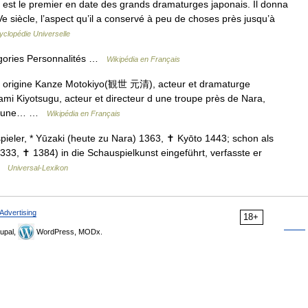
 est le premier en date des grands dramaturges japonais. Il donna
 siècle, l’aspect qu’il a conservé à peu de choses près jusqu’à
yclopédie Universelle
gories Personnalités …
Wikipédia en Français
origine Kanze Motokiyo(観世 元清), acteur et dramaturge
n ami Kiyotsugu, acteur et directeur d une troupe près de Nara,
s d une… …
Wikipédia en Français
ieler, * Yūzaki (heute zu Nara) 1363, ✝ Kyōto 1443; schon als
33, ✝ 1384) in die Schauspielkunst eingeführt, verfasste er
 …
Universal-Lexikon
Advertising
18+
upal,
WordPress, MODx.