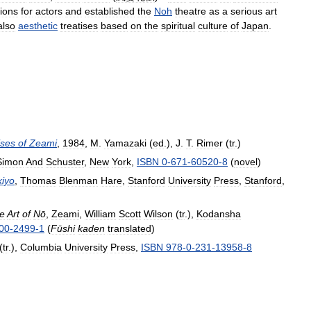
tions
for
actors
and
established
the
Noh
theatre
as
a
serious
art
also
aesthetic
treatises
based
on
the
spiritual
culture
of
Japan
.
ises
of
Zeami
,
1984
,
M
.
Yamazaki
(
ed
.),
J
.
T
.
Rimer
(
tr
.)
Simon
And
Schuster
,
New
York
,
ISBN
0
-
671
-
60520
-
8
(
novel
)
iyo
,
Thomas
Blenman
Hare
,
Stanford
University
Press
,
Stanford
,
he
Art
of
Nō
,
Zeami
,
William
Scott
Wilson
(
tr
.),
Kodansha
00
-
2499
-
1
(
Fūshi
kaden
translated
)
(
tr
.),
Columbia
University
Press
,
ISBN
978
-
0
-
231
-
13958
-
8