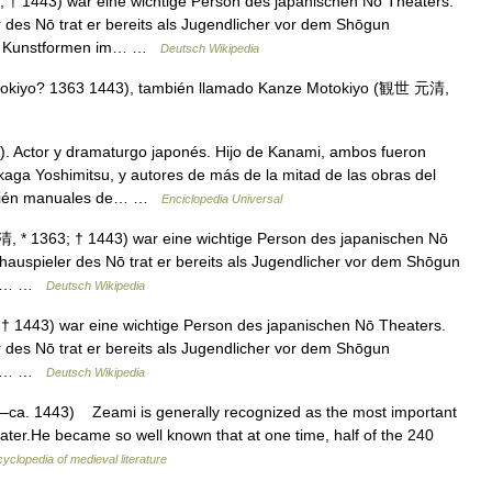
 1443) war eine wichtige Person des japanischen Nō Theaters.
 des Nō trat er bereits als Jugendlicher vor dem Shōgun
ene Kunstformen im… …
Deutsch Wikipedia
yo? 1363 1443), también llamado Kanze Motokiyo (観世 元清,
ctor y dramaturgo japonés. Hijo de Kanami, ambos fueron
kaga Yoshimitsu, y autores de más de la mitad de las obras del
también manuales de… …
Enciclopedia Universal
* 1363; † 1443) war eine wichtige Person des japanischen Nō
hauspieler des Nō trat er bereits als Jugendlicher vor dem Shōgun
dene… …
Deutsch Wikipedia
1443) war eine wichtige Person des japanischen Nō Theaters.
 des Nō trat er bereits als Jugendlicher vor dem Shōgun
dene… …
Deutsch Wikipedia
–ca. 1443) Zeami is generally recognized as the most important
eater.He became so well known that at one time, half of the 240
yclopedia of medieval literature