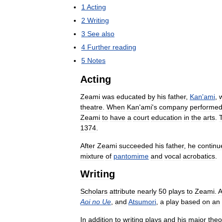
1
Acting
2
Writing
3
See
also
4
Further
reading
5
Notes
Acting
Zeami
was
educated
by
his
father
,
Kan
'
ami
,
theatre
.
When
Kan
'
ami
'
s
company
performe
Zeami
to
have
a
court
education
in
the
arts
.
1374
.
After
Zeami
succeeded
his
father
,
he
continu
mixture
of
pantomime
and
vocal
acrobatics
.
Writing
Scholars
attribute
nearly
50
plays
to
Zeami
.
Aoi
no
Ue
,
and
Atsumori
,
a
play
based
on
an
In
addition
to
writing
plays
and
his
major
theo