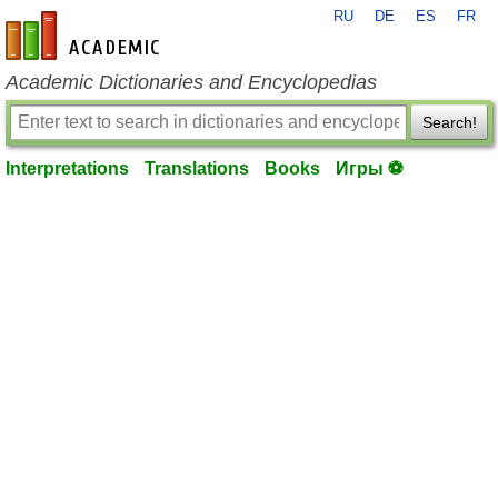
RU
DE
ES
FR
en-academic.com
Academic Dictionaries and Encyclopedias
Search!
Interpretations
Translations
Books
Игры ⚽