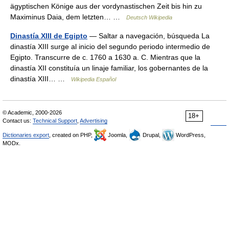
ägyptischen Könige aus der vordynastischen Zeit bis hin zu
Maximinus Daia, dem letzten… …
Deutsch Wikipedia
Dinastía XIII de Egipto
— Saltar a navegación, búsqueda La
dinastía XIII surge al inicio del segundo periodo intermedio de
Egipto. Transcurre de c. 1760 a 1630 a. C. Mientras que la
dinastía XII constituía un linaje familiar, los gobernantes de la
dinastía XIII… …
Wikipedia Español
© Academic, 2000-2026
18+
Contact us:
Technical Support
,
Advertising
Dictionaries export
, created on PHP,
Joomla,
Drupal,
WordPress,
MODx.