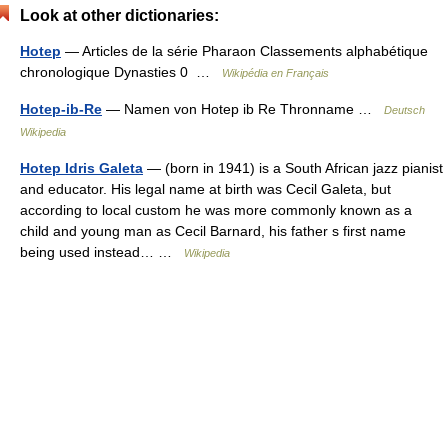
Look at other dictionaries:
Hotep
— Articles de la série Pharaon Classements alphabétique
chronologique Dynasties 0 …
Wikipédia en Français
Hotep-ib-Re
— Namen von Hotep ib Re Thronname …
Deutsch
Wikipedia
Hotep Idris Galeta
— (born in 1941) is a South African jazz pianist
and educator. His legal name at birth was Cecil Galeta, but
according to local custom he was more commonly known as a
child and young man as Cecil Barnard, his father s first name
being used instead… …
Wikipedia