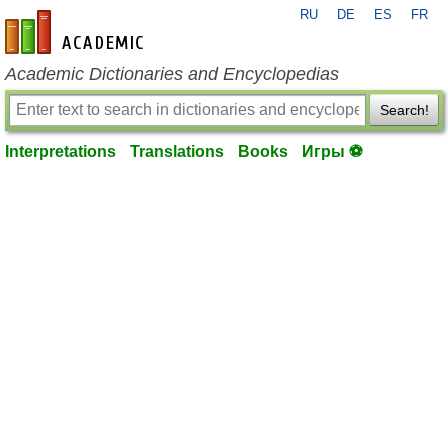
RU
DE
ES
FR
en-academic.com
Academic Dictionaries and Encyclopedias
Search!
Interpretations
Translations
Books
Игры ⚽