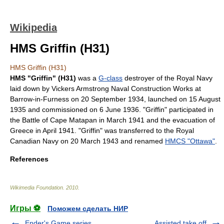
Wikipedia
HMS Griffin (H31)
HMS Griffin (H31)
HMS "Griffin" (H31)
was a
G-class
destroyer
of the
Royal Navy
laid down by
Vickers Armstrong
Naval Construction Works at
Barrow-in-Furness
on 20 September 1934, launched on 15 August
1935 and commissioned on 6 June 1936. "Griffin" participated in
the
Battle of Cape Matapan
in March 1941 and the evacuation of
Greece
in April 1941. "Griffin" was transferred to the
Royal
Canadian Navy
on 20 March 1943 and renamed
HMCS "Ottawa"
.
References
Wikimedia Foundation
.
2010
.
Игры ⚽
Поможем сделать НИР
Ender's Game series
Assisted take off