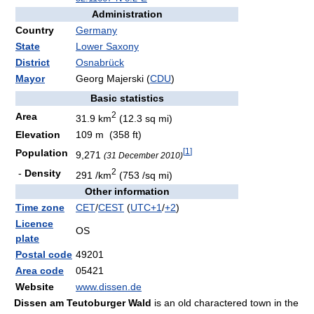
Administration
Country
Germany
State
Lower Saxony
District
Osnabrück
Mayor
Georg Majerski (
CDU
)
Basic statistics
2
Area
31.9 km
(12.3 sq mi)
Elevation
109 m (358 ft)
[
1
]
Population
9,271
(31 December 2010)
2
-
Density
291 /km
(753 /sq mi)
Other information
Time zone
CET
/
CEST
(
UTC+1
/
+2
)
Licence
OS
plate
Postal code
49201
Area code
05421
Website
www.dissen.de
Dissen am Teutoburger Wald
is an old charactered town in the