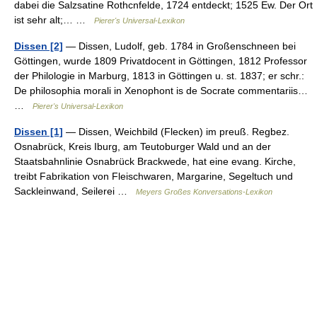
dabei die Salzsatine Rothcnfelde, 1724 entdeckt; 1525 Ew. Der Ort
ist sehr alt;… …
Pierer's Universal-Lexikon
Dissen [2]
— Dissen, Ludolf, geb. 1784 in Großenschneen bei
Göttingen, wurde 1809 Privatdocent in Göttingen, 1812 Professor
der Philologie in Marburg, 1813 in Göttingen u. st. 1837; er schr.:
De philosophia morali in Xenophont is de Socrate commentariis…
…
Pierer's Universal-Lexikon
Dissen [1]
— Dissen, Weichbild (Flecken) im preuß. Regbez.
Osnabrück, Kreis Iburg, am Teutoburger Wald und an der
Staatsbahnlinie Osnabrück Brackwede, hat eine evang. Kirche,
treibt Fabrikation von Fleischwaren, Margarine, Segeltuch und
Sackleinwand, Seilerei …
Meyers Großes Konversations-Lexikon