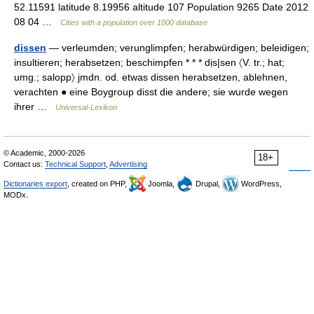
52.11591 latitude 8.19956 altitude 107 Population 9265 Date 2012
08 04 …
Cities with a population over 1000 database
dissen
— verleumden; verunglimpfen; herabwürdigen; beleidigen;
insultieren; herabsetzen; beschimpfen * * * dịs|sen 〈V. tr.; hat;
umg.; salopp〉 jmdn. od. etwas dissen herabsetzen, ablehnen,
verachten ● eine Boygroup disst die andere; sie wurde wegen
ihrer …
Universal-Lexikon
© Academic, 2000-2026
18+
Contact us:
Technical Support
,
Advertising
Dictionaries export
, created on PHP,
Joomla,
Drupal,
WordPress,
MODx.