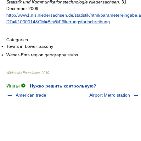
Statistik und Kommunikationstechnologie Niedersachsen
. 31
December 2009
.
http://www1.nls.niedersachsen.de/statistik/html/parametereingabe.
DT=K1000014&CM=Bev%F6lkerungsfortschreibung
.
Categories:
Towns in Lower Saxony
Weser-Ems region geography stubs
Wikimedia Foundation
.
2010
.
Игры ⚽
Нужно решить контрольную?
American trade
Airport Metro station