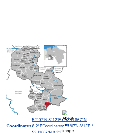
52°07′N
8°12′E
/
52.11667°N
Coordinates
8.2°E
Coordinates
:
52°07′N
8°12′E
/
52.11667°N 8.2°E