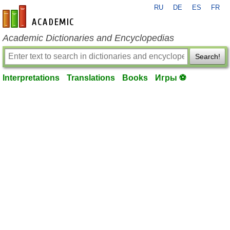
RU
DE
ES
FR
en-academic.com
Academic Dictionaries and Encyclopedias
Search!
Interpretations
Translations
Books
Игры ⚽