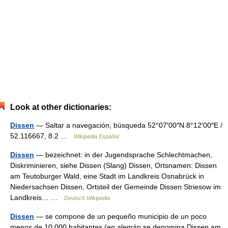
Look at other dictionaries:
Dissen
— Saltar a navegación, búsqueda 52°07′00″N 8°12′00″E /
52.116667, 8.2 …
Wikipedia Español
Dissen
— bezeichnet: in der Jugendsprache Schlechtmachen,
Diskriminieren, siehe Dissen (Slang) Dissen, Ortsnamen: Dissen
am Teutoburger Wald, eine Stadt im Landkreis Osnabrück in
Niedersachsen Dissen, Ortsteil der Gemeinde Dissen Striesow im
Landkreis… …
Deutsch Wikipedia
Dissen
— se compone de un pequeño municipio de un poco
menos de 10.000 habitantes (en alemán se denomina Dissen am