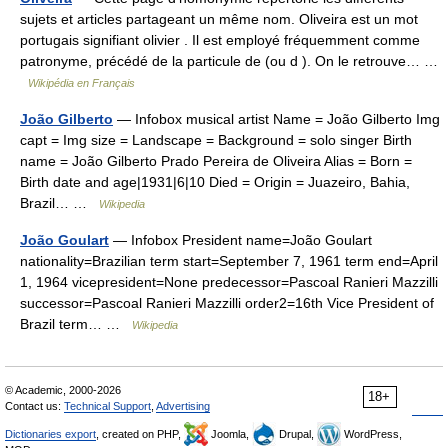
sujets et articles partageant un même nom. Oliveira est un mot
portugais signifiant olivier . Il est employé fréquemment comme
patronyme, précédé de la particule de (ou d ). On le retrouve… …
Wikipédia en Français
João Gilberto
— Infobox musical artist Name = João Gilberto Img
capt = Img size = Landscape = Background = solo singer Birth
name = João Gilberto Prado Pereira de Oliveira Alias = Born =
Birth date and age|1931|6|10 Died = Origin = Juazeiro, Bahia,
Brazil… …
Wikipedia
João Goulart
— Infobox President name=João Goulart
nationality=Brazilian term start=September 7, 1961 term end=April
1, 1964 vicepresident=None predecessor=Pascoal Ranieri Mazzilli
successor=Pascoal Ranieri Mazzilli order2=16th Vice President of
Brazil term… …
Wikipedia
© Academic, 2000-2026
18+
Contact us:
Technical Support
,
Advertising
Dictionaries export
, created on PHP,
Joomla,
Drupal,
WordPress,