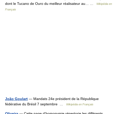
dont le Tucano de Ouro du meilleur réalisateur au… …
Wikipédia en
Français
João Goulart
— Mandats 24e président de la République
fédérative du Brésil 7 septembre …
Wikipédia en Français
Oliveira
— Cette page d’homonymie répertorie les différents