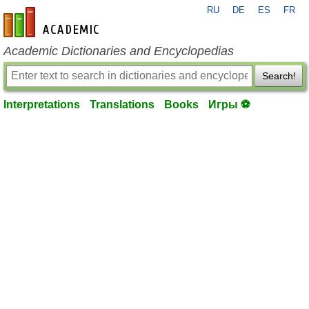
RU
DE
ES
FR
en-academic.com
Academic Dictionaries and Encyclopedias
Search!
Interpretations
Translations
Books
Игры ⚽