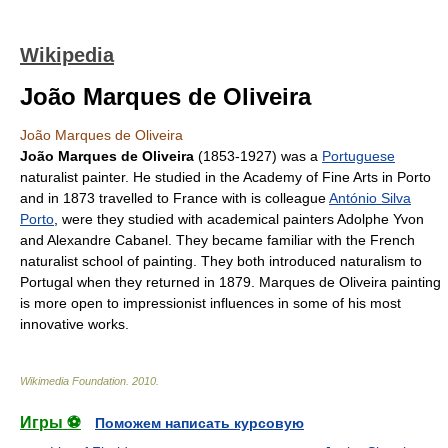
Wikipedia
João Marques de Oliveira
João Marques de Oliveira
João Marques de Oliveira
(1853-1927) was a
Portuguese
naturalist painter. He studied in the Academy of Fine Arts in Porto
and in 1873 travelled to
France
with is colleague
António Silva
Porto
, were they studied with academical painters
Adolphe Yvon
and
Alexandre Cabanel
. They became familiar with the French
naturalist school of painting. They both introduced naturalism to
Portugal
when they returned in 1879. Marques de Oliveira painting
is more open to impressionist influences in some of his most
innovative works.
Wikimedia Foundation
.
2010
.
Игры ⚽
Поможем написать курсовую