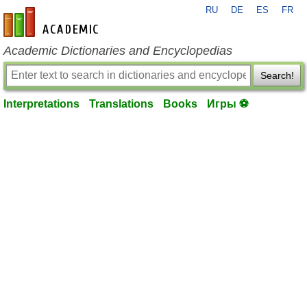
RU
DE
ES
FR
en-academic.com
Academic Dictionaries and Encyclopedias
Search!
Interpretations
Translations
Books
Игры ⚽