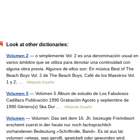
Look at other dictionaries:
Volumen 2
— o simplemente Vol. 2 es una denominación usual en
varios ámbitos que se utiliza para denotar una continuidad con
alguna obra previa. Algunos de ellos son: En música Best of The
Beach Boys Vol. 2 de The Beach Boys; Café de los Maestros Vol.
1 y 2; …
Wikipedia Español
Volumen 5
— Volúmen 5 Álbum de estudio de Los Fabulosos
Cadillacs Publicación 1990 Grabación Agosto y septiembre de
1990 Género(s) Ska Dur …
Wikipedia Español
Volumen
— Volumen: Das seit dem 16. Jh. bezeugte Fremdwort
erscheint zuerst in der heute nur noch fachsprachlich
vorhandenen Bedeutung »Schriftrolle, Band«. Es ist aus lat.
volumen »etwas, was gerollt, gewickelt oder gewunden wird;