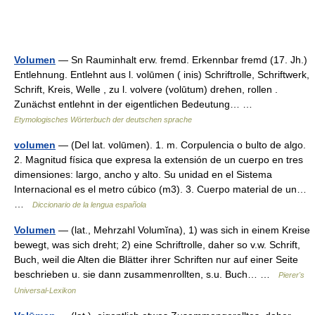
Volumen
— Sn Rauminhalt erw. fremd. Erkennbar fremd (17. Jh.)
Entlehnung. Entlehnt aus l. volūmen ( inis) Schriftrolle, Schriftwerk,
Schrift, Kreis, Welle , zu l. volvere (volūtum) drehen, rollen .
Zunächst entlehnt in der eigentlichen Bedeutung… …
Etymologisches Wörterbuch der deutschen sprache
volumen
— (Del lat. volūmen). 1. m. Corpulencia o bulto de algo.
2. Magnitud física que expresa la extensión de un cuerpo en tres
dimensiones: largo, ancho y alto. Su unidad en el Sistema
Internacional es el metro cúbico (m3). 3. Cuerpo material de un…
…
Diccionario de la lengua española
Volumen
— (lat., Mehrzahl Volumĭna), 1) was sich in einem Kreise
bewegt, was sich dreht; 2) eine Schriftrolle, daher so v.w. Schrift,
Buch, weil die Alten die Blätter ihrer Schriften nur auf einer Seite
beschrieben u. sie dann zusammenrollten, s.u. Buch… …
Pierer's
Universal-Lexikon