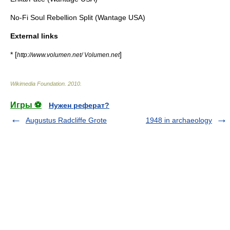
No-Fi Soul Rebellion Split (
Wantage USA
)
External links
* [
]
http://www.volumen.net/ Volumen.net
Wikimedia Foundation
.
2010
.
Игры ⚽
Нужен реферат?
Augustus Radcliffe Grote
1948 in archaeology