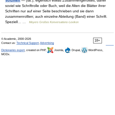
Volūmen
— (lat.), eigentlich etwas Zusammengerolltes, daher
soviel wie Schriftrolle oder Buch, weil die Alten die Blätter ihrer
Schriften nur auf einer Seite beschrieben und sie dann
zusammenrollten; auch einzelne Abteilung (Band) einer Schrift.
Speziell… …
Meyers Großes Konversations-Lexikon
© Academic, 2000-2026
18+
Contact us:
Technical Support
,
Advertising
Dictionaries export
, created on PHP,
Joomla,
Drupal,
WordPress,
MODx.