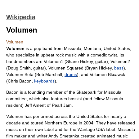
Wikipedia
Volumen
Volumen
Volumen
is a pop band from
Missoula, Montana
,
United States
,
who specialize in upbeat
rock music
with a comedic twist. Its
bandmembers are Volumen1 (Shane Hickey,
guitar
), Volumen2
(Doug Smith,
guitar
), Volumen Squared (Bryan Hickey,
bass
),
Volumen Beta (Bob Marshall,
drums
), and Volumen Bkcawck
(Chris Bacon,
keyboards
).
Bacon is a founding member of the
Skatepark
for Missoula
committee, which also features bassist (and fellow Missoula
resident)
Jeff Ament
of
Pearl Jam
.
Volumen has performed across the United States for nearly a
decade and toured
Northern Europe
in
2004
. They have released
music on their own label and for the
Wantage USA
label. Missoula
film maker and writer Andy Smetanka created animated music