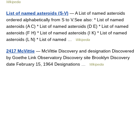
Wikipedia
List of named asteroids (S-V)
— A List of named asteroids
ordered alphabetically from S to V.See also: * List of named
asteroids (A C) * List of named asteroids (D E) * List of named
asteroids (F H) * List of named asteroids (I K) * List of named
asteroids (L N) * List of named …
Wikipedia
2417 McVittie
— McVittie Discovery and designation Discovered
by Goethe Link Observatory Discovery site Brooklyn Discovery
date February 15, 1964 Designations …
Wikipedia