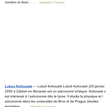
numéro et donc… …
Wikipédia en Français
Lubos Kohoutek
— Luboš Kohoutek Luboš Kohoutek (29 janvier
1935 à Zábřeh en Moravie) est un astronome tchèque. Kohoutek s
est intéressé à l astronomie dès le lycée. Il étudia la physique et l
astronomie dans les universités de Brno et de Prague (études
terminées… …
Wikipédia en Français