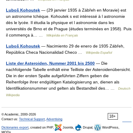
Luboš Kohoutek
— (29 janvier 1935 à Zábřeh en Moravie) est
un astronome tchèque. Kohoutek s est intéressé à l astronomie
dès le lycée. Il étudia la physique et l astronomie dans les
universités de Brno et de Prague (études terminées en 1958). Puis
il commença à… …
Wikipédia en Français
Luboš Kohoutek
— Nacimiento 29 de enero de 1935 Zábřeh,
República Checa Nacionalidad Checo …
Wikipedia Español
Liste der Asteroiden, Nummer 2001 bis 2500
— Die
nachfolgende Tabelle enthält eine Teilliste der Asteroidenübersicht.
Die in der ersten Spalte aufgeführten Ziffern geben die
Reihenfolge ihrer endgültigen Katalogisierung an, dienen als
Identifikationsnummer und gelten als Bestandteil des… …
Deutsch
Wikipedia
© Academic, 2000-2026
18+
Contact us:
Technical Support
,
Advertising
Dictionaries export
, created on PHP,
Joomla,
Drupal,
WordPress,
MODx.