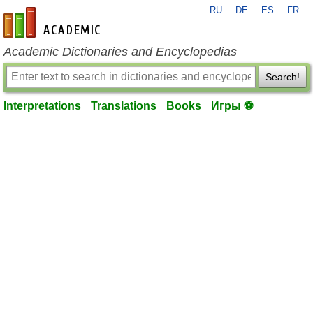
RU
DE
ES
FR
en-academic.com
Academic Dictionaries and Encyclopedias
Search!
Interpretations
Translations
Books
Игры ⚽