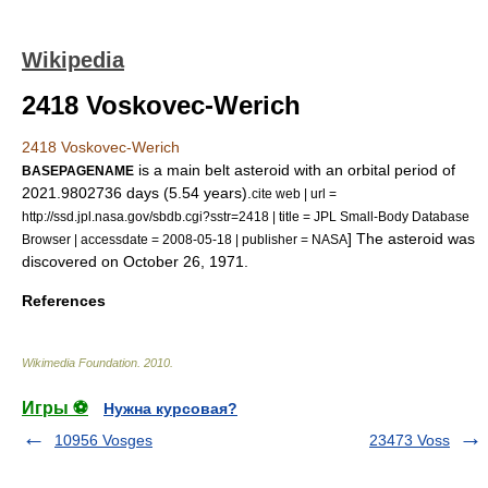
Wikipedia
2418 Voskovec-Werich
2418 Voskovec-Werich
is a
main belt
asteroid
with an
orbital period
of
BASEPAGENAME
2021.9802736
days
(5.54
years
).
cite web | url =
http://ssd.jpl.nasa.gov/sbdb.cgi?sstr=2418 | title = JPL Small-Body Database
] The asteroid was
Browser | accessdate = 2008-05-18 | publisher =
NASA
discovered on
October 26
,
1971
.
References
Wikimedia Foundation
.
2010
.
Игры ⚽
Нужна курсовая?
10956 Vosges
23473 Voss