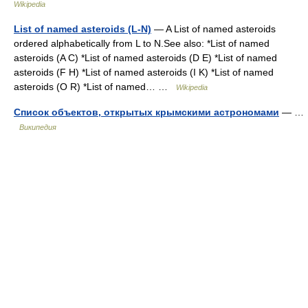
Wikipedia
List of named asteroids (L-N)
— A List of named asteroids
ordered alphabetically from L to N.See also: *List of named
asteroids (A C) *List of named asteroids (D E) *List of named
asteroids (F H) *List of named asteroids (I K) *List of named
asteroids (O R) *List of named… …
Wikipedia
Список объектов, открытых крымскими астрономами
— …
Википедия