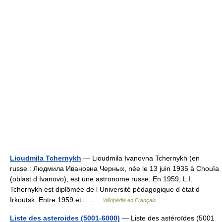
Lioudmila Tchernykh
— Lioudmila Ivanovna Tchernykh (en
russe : Людмила Ивановна Черных, née le 13 juin 1935 à Chouïa
(oblast d Ivanovo), est une astronome russe. En 1959, L.I.
Tchernykh est diplômée de l Université pédagogique d état d
Irkoutsk. Entre 1959 et… …
Wikipédia en Français
Liste des asteroides (5001-6000)
— Liste des astéroïdes (5001