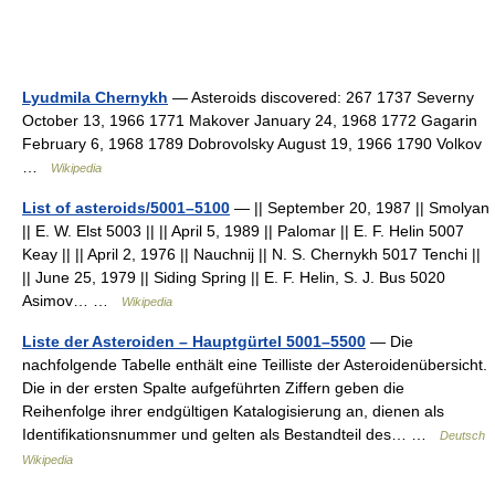
Lyudmila Chernykh
— Asteroids discovered: 267 1737 Severny
October 13, 1966 1771 Makover January 24, 1968 1772 Gagarin
February 6, 1968 1789 Dobrovolsky August 19, 1966 1790 Volkov
…
Wikipedia
List of asteroids/5001–5100
— || September 20, 1987 || Smolyan
|| E. W. Elst 5003 || || April 5, 1989 || Palomar || E. F. Helin 5007
Keay || || April 2, 1976 || Nauchnij || N. S. Chernykh 5017 Tenchi ||
|| June 25, 1979 || Siding Spring || E. F. Helin, S. J. Bus 5020
Asimov… …
Wikipedia
Liste der Asteroiden – Hauptgürtel 5001–5500
— Die
nachfolgende Tabelle enthält eine Teilliste der Asteroidenübersicht.
Die in der ersten Spalte aufgeführten Ziffern geben die
Reihenfolge ihrer endgültigen Katalogisierung an, dienen als
Identifikationsnummer und gelten als Bestandteil des… …
Deutsch
Wikipedia