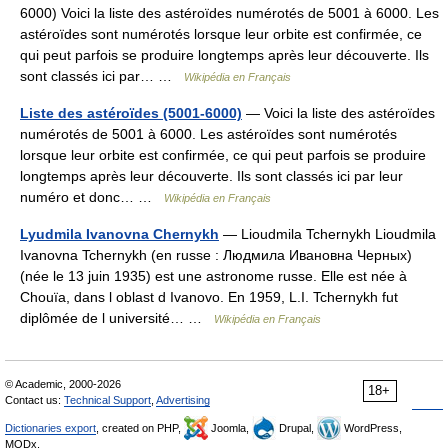
6000) Voici la liste des astéroïdes numérotés de 5001 à 6000. Les
astéroïdes sont numérotés lorsque leur orbite est confirmée, ce
qui peut parfois se produire longtemps après leur découverte. Ils
sont classés ici par… …
Wikipédia en Français
Liste des astéroïdes (5001-6000)
— Voici la liste des astéroïdes
numérotés de 5001 à 6000. Les astéroïdes sont numérotés
lorsque leur orbite est confirmée, ce qui peut parfois se produire
longtemps après leur découverte. Ils sont classés ici par leur
numéro et donc… …
Wikipédia en Français
Lyudmila Ivanovna Chernykh
— Lioudmila Tchernykh Lioudmila
Ivanovna Tchernykh (en russe : Людмила Ивановна Черных)
(née le 13 juin 1935) est une astronome russe. Elle est née à
Chouïa, dans l oblast d Ivanovo. En 1959, L.I. Tchernykh fut
diplômée de l université… …
Wikipédia en Français
© Academic, 2000-2026
18+
Contact us:
Technical Support
,
Advertising
Dictionaries export
, created on PHP,
Joomla,
Drupal,
WordPress,
MODx.