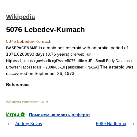
Wikipedia
5076 Lebedev-Kumach
5076 Lebedev-Kumach
is a
main belt
asteroid
with an
orbital period
of
BASEPAGENAME
1371.6203893
days
(3.76
years
).
cite web | url =
http://ssd.jpl.nasa.gov/sbdb.cgi?sstr=5076 | title = JPL Small-Body Database
] The asteroid was
Browser | accessdate = 2008-05-10 | publisher =
NASA
discovered on
September 26
,
1973
.
References
Wikimedia Foundation
.
2010
.
Игры ⚽
Поможем написать реферат
Andrey Krivov
5089 Nádherná