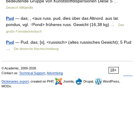
bedeutende Gruppe von Kunststoffdispersionen Diese S …
Deutsch Wikipedia
Pud
— das; , <aus russ. pud, dies über das Altnord. aus lat.
pondus, vgl. ↑Pond> früheres russ. Gewicht (16,38 kg) …
Das
große Fremdwörterbuch
Pud
— Pud, das; [s], <russisch> (altes russisches Gewicht); 5 Pud
…
Die deutsche Rechtschreibung
© Academic, 2000-2026
18+
Contact us:
Technical Support
,
Advertising
Dictionaries export
, created on PHP,
Joomla,
Drupal,
WordPress,
MODx.