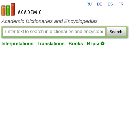
RU
DE
ES
FR
en-academic.com
Academic Dictionaries and Encyclopedias
Search!
Interpretations
Translations
Books
Игры ⚽