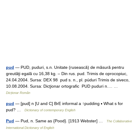
pud
— PUD, puduri, s.n. Unitate (rusească) de măsură pentru
greutăţi egală cu 16,38 kg. – Din rus. pud. Trimis de oprocopiuc,
24.04.2004. Sursa: DEX 98 pud s. n., pl. púduri Trimis de siveco,
10.08.2004. Sursa: Dicţionar ortografic PUD puduri n.… …
Dicționar Român
pud
— [pud] n [U and C] BrE informal a ↑pudding ▪ What s for
pud? …
Dictionary of contemporary English
Pud
— Pud, n. Same as {Pood}. [1913 Webster] …
The Collaborative
International Dictionary of English