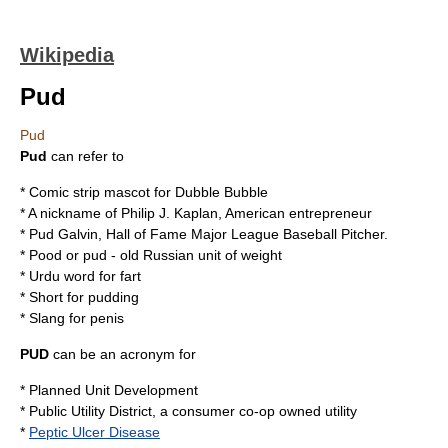
Wikipedia
Pud
Pud
Pud
can refer to
* Comic strip mascot for
Dubble Bubble
* A nickname of
Philip J. Kaplan
, American entrepreneur
*
Pud Galvin
, Hall of Fame Major League Baseball Pitcher.
*
Pood
or pud - old Russian unit of weight
* Urdu word for
fart
* Short for
pudding
* Slang for
penis
PUD
can be an
acronym
for
*
Planned Unit Development
*
Public Utility District
, a consumer co-op owned utility
*
Peptic Ulcer Disease