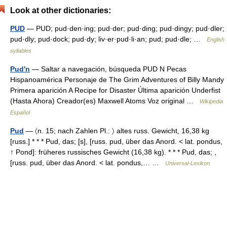
Look at other dictionaries:
PUD
— PUD; pud·den·ing; pud·der; pud·ding; pud·dingy; pud·dler;
pud·dly; pud·dock; pud·dy; liv·er·pud·li·an; pud; pud·dle; …
English
syllables
Pud'n
— Saltar a navegación, búsqueda PUD N Pecas
Hispanoamérica Personaje de The Grim Adventures of Billy Mandy
Primera aparición A Recipe for Disaster Última aparición Underfist
(Hasta Ahora) Creador(es) Maxwell Atoms Voz original …
Wikipedia
Español
Pud
— 〈n. 15; nach Zahlen Pl.: 〉 altes russ. Gewicht, 16,38 kg
[russ.] * * * Pud, das; [s], [russ. pud, über das Anord. < lat. pondus,
↑ Pond]: früheres russisches Gewicht (16,38 kg). * * * Pud, das; ,
[russ. pud, über das Anord. < lat. pondus,… …
Universal-Lexikon