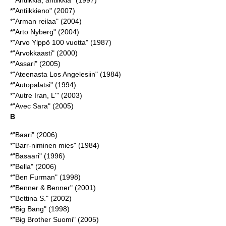
*"Antiikkia, antiikkia" (1997)
*"Antiikkieno" (2007)
*"Arman reilaa" (2004)
*"Arto Nyberg" (2004)
*"Arvo Ylppö 100 vuotta" (1987)
*"Arvokkaasti" (2000)
*"Assari" (2005)
*"Ateenasta Los Angelesiin" (1984)
*"Autopalatsi" (1994)
*"Autre Iran, L'" (2003)
*"Avec Sara" (2005)
B
*"Baari" (2006)
*"Barr-niminen mies" (1984)
*"Basaari" (1996)
*"Bella" (2006)
*"Ben Furman" (1998)
*"Benner & Benner" (2001)
*"
Bettina S.
" (2002)
*"Big Bang" (1998)
*"Big Brother Suomi" (2005)