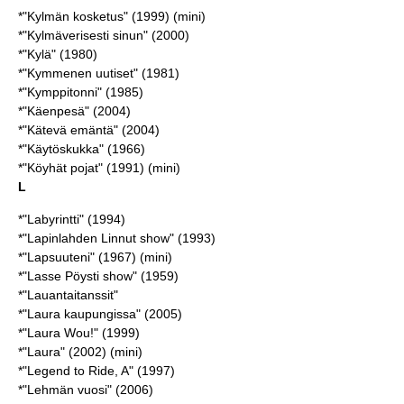
*"Kylmän kosketus" (1999) (mini)
*"Kylmäverisesti sinun" (2000)
*"Kylä" (1980)
*"Kymmenen uutiset" (1981)
*"Kymppitonni" (1985)
*"Käenpesä" (2004)
*"Kätevä emäntä" (2004)
*"Käytöskukka" (1966)
*"Köyhät pojat" (1991) (mini)
L
*"Labyrintti" (1994)
*"Lapinlahden Linnut show" (1993)
*"Lapsuuteni" (1967) (mini)
*"Lasse Pöysti show" (1959)
*"Lauantaitanssit"
*"Laura kaupungissa" (2005)
*"Laura Wou!" (1999)
*"Laura" (2002) (mini)
*"Legend to Ride, A" (1997)
*"Lehmän vuosi" (2006)