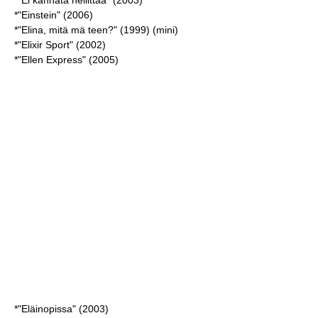
*"Ei kannata hellittää" (2003)
*"Einstein" (2006)
*"Elina, mitä mä teen?" (1999) (mini)
*"Elixir Sport" (2002)
*"Ellen Express" (2005)
*"Eläinopissa" (2003)