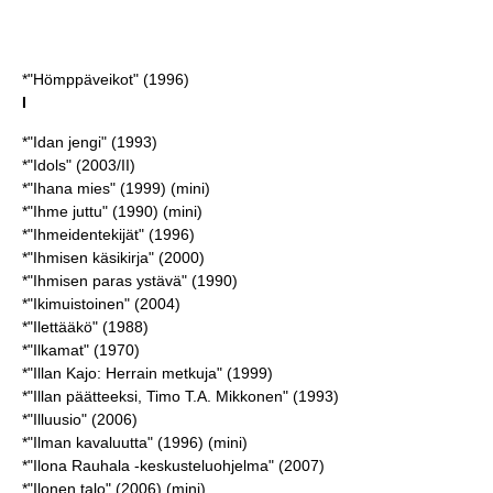
*"Hömppäveikot" (1996)
I
*"Idan jengi" (1993)
*"Idols" (2003/II)
*"Ihana mies" (1999) (mini)
*"Ihme juttu" (1990) (mini)
*"Ihmeidentekijät" (1996)
*"Ihmisen käsikirja" (2000)
*"Ihmisen paras ystävä" (1990)
*"Ikimuistoinen" (2004)
*"Ilettääkö" (1988)
*"Ilkamat" (1970)
*"Illan Kajo: Herrain metkuja" (1999)
*"Illan päätteeksi, Timo T.A. Mikkonen" (1993)
*"Illuusio" (2006)
*"Ilman kavaluutta" (1996) (mini)
*"Ilona Rauhala -keskusteluohjelma" (2007)
*"Ilonen talo" (2006) (mini)