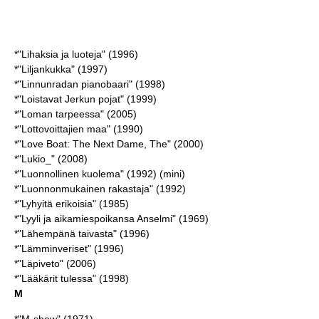
*"Lihaksia ja luoteja" (1996)
*"Liljankukka" (1997)
*"Linnunradan pianobaari" (1998)
*"Loistavat Jerkun pojat" (1999)
*"Loman tarpeessa" (2005)
*"Lottovoittajien maa" (1990)
*"Love Boat: The Next Dame, The" (2000)
*"Lukio_" (2008)
*"Luonnollinen kuolema" (1992) (mini)
*"Luonnonmukainen rakastaja" (1992)
*"Lyhyitä erikoisia" (1985)
*"Lyyli ja aikamiespoikansa Anselmi" (1969)
*"Lähempänä taivasta" (1996)
*"Lämminveriset" (1996)
*"Läpiveto" (2006)
*"Lääkärit tulessa" (1998)
M