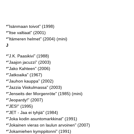
*"Isänmaan toivot" (1998)
*"Itse valtiaat" (2001)
*"Itämeren helmet" (2004) (mini)
J
*"J.K. Paasikivi" (1988)
*"Jaajon jacuzzi" (2003)
*"Jako Kahteen" (2006)
*"Jatkoaika" (1967)
*"Jauhon kauppa" (2002)
*"Jazzia Viiskulmassa" (2003)
*"Jenseits der Morgenröte" (1985) (mini)
*"Jeopardy!" (2007)
*"JES!" (1995)
*"JET - Jaa ei tyhjiä" (1984)
*"Joka kodin asuntomarkkinat" (1991)
*"Jokainen vieras on laulun arvoinen" (2007)
*"Jokamiehen kymppitonni" (1991)