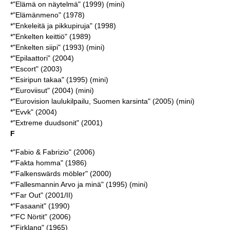
*"Elämä on näytelmä" (1999) (mini)
*"Elämänmeno" (1978)
*"Enkeleitä ja pikkupiruja" (1998)
*"Enkelten keittiö" (1989)
*"Enkelten siipi" (1993) (mini)
*"Epilaattori" (2004)
*"Escort" (2003)
*"Esiripun takaa" (1995) (mini)
*"Euroviisut" (2004) (mini)
*"Eurovision laulukilpailu, Suomen karsinta" (2005) (mini)
*"Evvk" (2004)
*"Extreme duudsonit" (2001)
F
*"Fabio & Fabrizio" (2006)
*"Fakta homma" (1986)
*"Falkenswärds möbler" (2000)
*"Fallesmannin Arvo ja minä" (1995) (mini)
*"Far Out" (2001/II)
*"Fasaanit" (1990)
*"FC Nörtit" (2006)
*"Firklang" (1965)