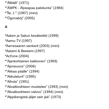
*"Ällitälli" (1971)
*"ÄWPK - Älywapaa palokunta" (1984)
*"Île, L'" (1987) (mini)
*"Ögonaböj" (2005)
A
*
Aaken ja Sakun kesäkeittiö
(1999)
*
Aamu-TV
(1997)
*
Aarresaaren sankarit
(2003) (mini)
*Aatami & Beetami (1997)
*Act!one (2004)
*"
Ajankohtainen kakkonen
" (1969)
*"
Ajoneuvos
" (2006)
*"
Akkaa päälle
" (1994)
*"Akkulaturit" (1995)
*"Alhola" (1991)
*"Alivaltiosihteeri muistelee" (1993) (mini)
*"Alivaltiosihteeri valvoo" (1994) (mini)
*"Alppikengistä jäljet vain jää" (1973)