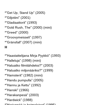
*"Get Up, Stand Up" (2005)
*"Giljotiini" (2001)
*"Gladiaattorit" (1993)
*"Gold Rush, The" (2000) (mini)
*"Greed" (2000)
*"Groovymeisseli" (1997)
*"Gränsfall" (2007) (mini)
H
*"Haastattelijana Mirja Pyykkö" (1993)
*"Halleluja" (1998) (mini)
*"Haluatko filmitähdeksi?" (2003)
*"Haluatko miljonääriksi?" (1999)
*"Hamsterit" (1982) (mini)
*"Handu pumpulla" (2005)
*"Hannu ja Kettu" (1992)
*"Hanski" (1966)
*"Harakanpesä" (2003)
*"Hardwick" (1988)
*"Harjunpää ja heimolaiset" (1995)