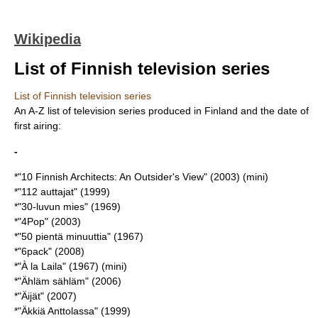
Wikipedia
List of Finnish television series
List of Finnish television series
An A-Z list of
television series
produced in
Finland
and the date of
first airing:
-
*"10 Finnish Architects: An Outsider's View" (2003) (mini)
*"112 auttajat" (1999)
*"30-luvun mies" (1969)
*"4Pop" (2003)
*"50 pientä minuuttia" (1967)
*"6pack" (2008)
*"À la Laila" (1967) (mini)
*"Ähläm sähläm" (2006)
*"Äijät" (2007)
*"Äkkiä Anttolassa" (1999)