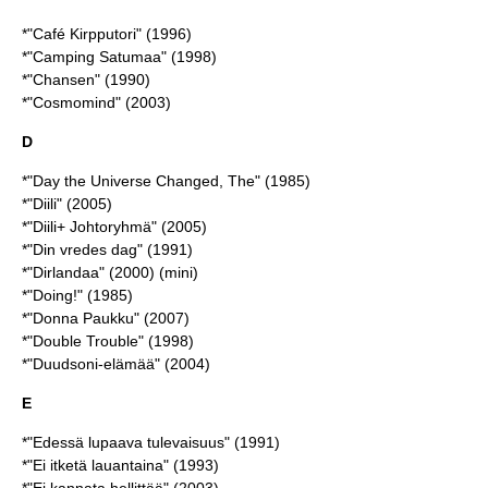
*"Café Kirpputori" (1996)
*"Camping Satumaa" (1998)
*"Chansen" (1990)
*"Cosmomind" (2003)
D
*"Day the Universe Changed, The" (1985)
*"Diili" (2005)
*"Diili+ Johtoryhmä" (2005)
*"Din vredes dag" (1991)
*"Dirlandaa" (2000) (mini)
*"Doing!" (1985)
*"Donna Paukku" (2007)
*"Double Trouble" (1998)
*"Duudsoni-elämää" (2004)
E
*"Edessä lupaava tulevaisuus" (1991)
*"Ei itketä lauantaina" (1993)