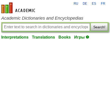
RU
DE
ES
FR
en-academic.com
Academic Dictionaries and Encyclopedias
Search!
Interpretations
Translations
Books
Игры ⚽