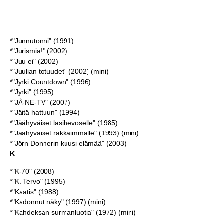
*"Junnutonni" (1991)
*"Jurismia!" (2002)
*"Juu ei" (2002)
*"Juulian totuudet" (2002) (mini)
*"Jyrki Countdown" (1996)
*"Jyrki" (1995)
*"JÅ-NE-TV" (2007)
*"Jäitä hattuun" (1994)
*"Jäähyväiset lasihevoselle" (1985)
*"Jäähyväiset rakkaimmalle" (1993) (mini)
*"Jörn Donnerin kuusi elämää" (2003)
K
*"K-70" (2008)
*"K. Tervo" (1995)
*"Kaatis" (1988)
*"Kadonnut näky" (1997) (mini)
*"Kahdeksan surmanluotia" (1972) (mini)