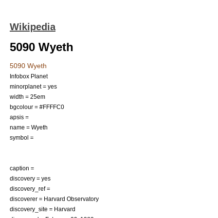
Wikipedia
5090 Wyeth
5090 Wyeth
Infobox Planet
minorplanet = yes
width = 25em
bgcolour = #FFFFC0
apsis =
name = Wyeth
symbol =
caption =
discovery = yes
discovery_ref =
discoverer =
Harvard Observatory
discovery_site =
Harvard