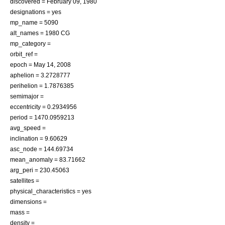
discovered =
February 09
,
1980
designations = yes
mp_name = 5090
alt_names = 1980 CG
mp_category =
orbit_ref =
epoch =
May 14
,
2008
aphelion = 3.2728777
perihelion = 1.7876385
semimajor =
eccentricity = 0.2934956
period = 1470.0959213
avg_speed =
inclination = 9.60629
asc_node = 144.69734
mean_anomaly = 83.71662
arg_peri = 230.45063
satellites =
physical_characteristics = yes
dimensions =
mass =
density =