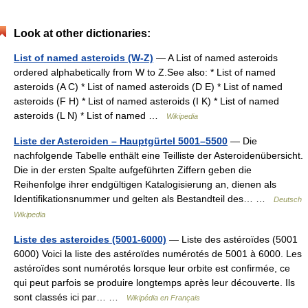
Look at other dictionaries:
List of named asteroids (W-Z)
— A List of named asteroids
ordered alphabetically from W to Z.See also: * List of named
asteroids (A C) * List of named asteroids (D E) * List of named
asteroids (F H) * List of named asteroids (I K) * List of named
asteroids (L N) * List of named …
Wikipedia
Liste der Asteroiden – Hauptgürtel 5001–5500
— Die
nachfolgende Tabelle enthält eine Teilliste der Asteroidenübersicht.
Die in der ersten Spalte aufgeführten Ziffern geben die
Reihenfolge ihrer endgültigen Katalogisierung an, dienen als
Identifikationsnummer und gelten als Bestandteil des… …
Deutsch
Wikipedia
Liste des asteroides (5001-6000)
— Liste des astéroïdes (5001
6000) Voici la liste des astéroïdes numérotés de 5001 à 6000. Les
astéroïdes sont numérotés lorsque leur orbite est confirmée, ce
qui peut parfois se produire longtemps après leur découverte. Ils
sont classés ici par… …
Wikipédia en Français