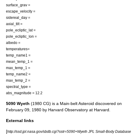
surface_grav =
escape_velocity =
sidereal_day =
axial_tilt =
pole_ecliptic_lat =
pole_ecliptic_lon =
albedo =
temperatures=
temp_name1 =
mean_temp_1 =
max_temp_1 =
temp_name2 =
max_temp_2 =
spectral_type =
abs_magnitude = 12.2
5090 Wyeth
(1980 CG) is a
Main-belt Asteroid
discovered on
February 09
,
1980
by
Harvard Observatory
at
Harvard
.
External links
[
http://ssd.jpl.nasa.gov/sbdb.cgi?sstr=5090+Wyeth JPL Small-Body Database