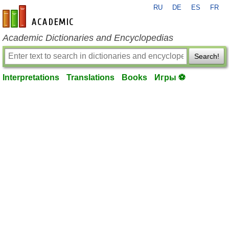
RU
DE
ES
FR
en-academic.com
Academic Dictionaries and Encyclopedias
Search!
Interpretations
Translations
Books
Игры ⚽