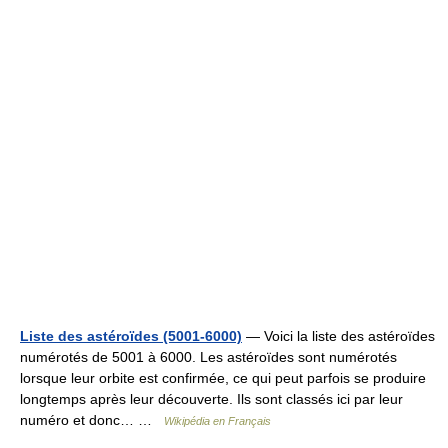
Liste des astéroïdes (5001-6000)
— Voici la liste des astéroïdes
numérotés de 5001 à 6000. Les astéroïdes sont numérotés
lorsque leur orbite est confirmée, ce qui peut parfois se produire
longtemps après leur découverte. Ils sont classés ici par leur
numéro et donc… …
Wikipédia en Français