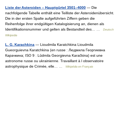
Liste der Asteroiden – Hauptgürtel 3501–4000
— Die
nachfolgende Tabelle enthält eine Teilliste der Asteroidenübersicht.
Die in der ersten Spalte aufgeführten Ziffern geben die
Reihenfolge ihrer endgültigen Katalogisierung an, dienen als
Identifikationsnummer und gelten als Bestandteil des… …
Deutsch
Wikipedia
L. G. Karachkina
— Lioudmila Karatchkina Lioudmila
Gueorguievna Karatchkina (en russe : Людмила Георгиевна
Карачкина; ISO 9 : Lûdmila Georgievna Karačkina) est une
astronome russe ou ukrainienne. Travaillant à l observatoire
astrophysique de Crimée, elle… …
Wikipédia en Français