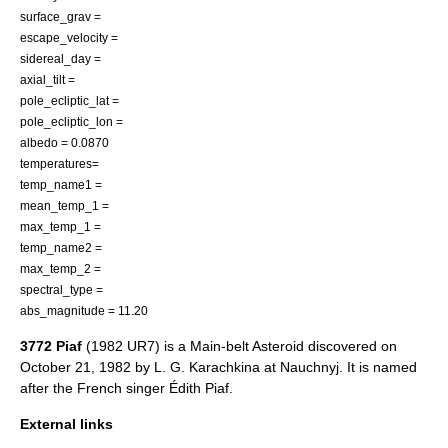
surface_grav =
escape_velocity =
sidereal_day =
axial_tilt =
pole_ecliptic_lat =
pole_ecliptic_lon =
albedo = 0.0870
temperatures=
temp_name1 =
mean_temp_1 =
max_temp_1 =
temp_name2 =
max_temp_2 =
spectral_type =
abs_magnitude = 11.20
3772 Piaf
(1982 UR7) is a
Main-belt Asteroid
discovered on
October 21
,
1982
by
L. G. Karachkina
at
Nauchnyj
. It is named
after the French singer
Édith Piaf
.
External links