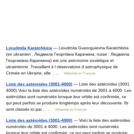
Lioudmila Karatchkina
— Lioudmila Gueorguievna Karatchkina
(en ukrainien : Людмила Георгіївна Карачкіна; russe : Людмила
Георгиевна Карачкина) est une astronome soviétique et
ukrainienne. Travaillant à l observatoire d astrophysique de
Crimée en Ukraine, elle… …
Wikipédia en Français
Liste des asteroides (3001-4000)
— Liste des astéroïdes (3001
4000) Voici la liste des astéroïdes numérotés de 3001 à 4000. Les
astéroïdes sont numérotés lorsque leur orbite est confirmée, ce
qui peut parfois se produire longtemps après leur découverte. Ils
sont classés ici par… …
Wikipédia en Français
Liste des astéroïdes (3001-4000)
— Voici la liste des astéroïdes
numérotés de 3001 à 4000. Les astéroïdes sont numérotés
lorsque leur orbite est confirmée, ce qui peut parfois se produire