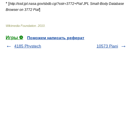
* [
http://ssd.jpl.nasa.gov/sbdb.cgi?sstr=3772+Piaf JPL Small-Body Database
]
Browser on 3772 Piaf
Wikimedia Foundation
.
2010
.
Игры ⚽
Поможем написать реферат
4185 Phystech
10573 Piani