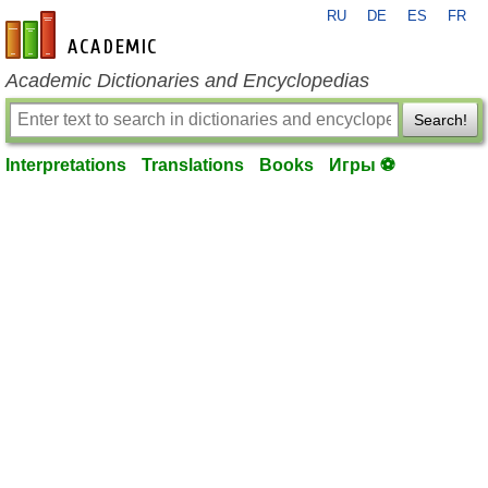
RU
DE
ES
FR
en-academic.com
Academic Dictionaries and Encyclopedias
Search!
Interpretations
Translations
Books
Игры ⚽