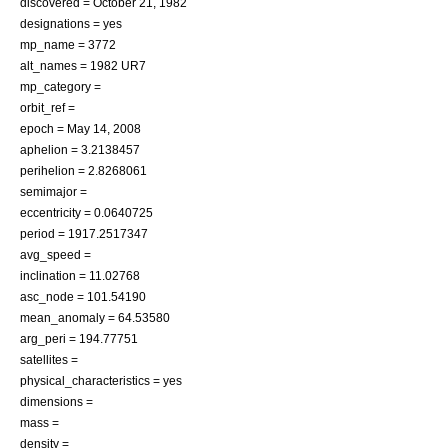
discovered =
October 21
,
1982
designations = yes
mp_name = 3772
alt_names = 1982 UR7
mp_category =
orbit_ref =
epoch =
May 14
,
2008
aphelion = 3.2138457
perihelion = 2.8268061
semimajor =
eccentricity = 0.0640725
period = 1917.2517347
avg_speed =
inclination = 11.02768
asc_node = 101.54190
mean_anomaly = 64.53580
arg_peri = 194.77751
satellites =
physical_characteristics = yes
dimensions =
mass =
density =