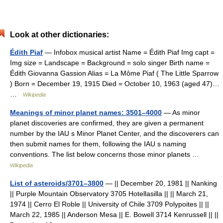
Look at other dictionaries:
Édith Piaf
— Infobox musical artist Name = Édith Piaf Img capt =
Img size = Landscape = Background = solo singer Birth name =
Édith Giovanna Gassion Alias = La Môme Piaf ( The Little Sparrow
) Born = December 19, 1915 Died = October 10, 1963 (aged 47)…
…
Wikipedia
Meanings of minor planet names: 3501–4000
— As minor
planet discoveries are confirmed, they are given a permanent
number by the IAU s Minor Planet Center, and the discoverers can
then submit names for them, following the IAU s naming
conventions. The list below concerns those minor planets …
Wikipedia
List of asteroids/3701–3800
— || December 20, 1981 || Nanking
|| Purple Mountain Observatory 3705 Hotellasilla || || March 21,
1974 || Cerro El Roble || University of Chile 3709 Polypoites || ||
March 22, 1985 || Anderson Mesa || E. Bowell 3714 Kenrussell || ||