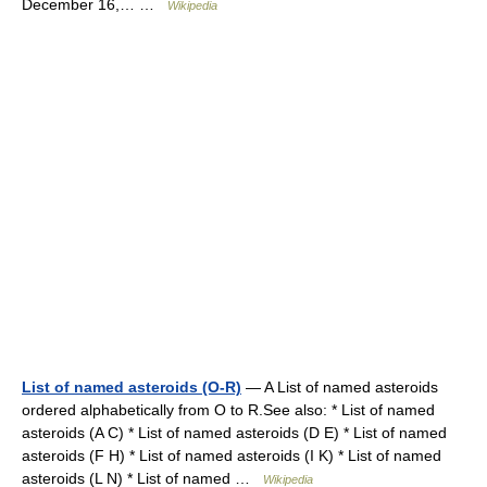
December 16,… …
Wikipedia
List of named asteroids (O-R)
— A List of named asteroids
ordered alphabetically from O to R.See also: * List of named
asteroids (A C) * List of named asteroids (D E) * List of named
asteroids (F H) * List of named asteroids (I K) * List of named
asteroids (L N) * List of named …
Wikipedia