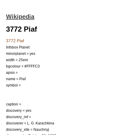
Wikipedia
3772 Piaf
3772 Piaf
Infobox Planet
minorplanet = yes
width = 25em
bgcolour = #FFFFC0
apsis =
name = Piaf
symbol =
caption =
discovery = yes
discovery_ref =
discoverer =
L. G. Karachkina
discovery_site =
Nauchnyj