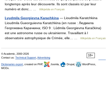
longtemps après leur découverte. Ils sont classés ici par leur
numéro et donc… …
Wikipédia en Français
Lyudmila Georgievna Karachkina
— Lioudmila Karatchkina
Lioudmila Gueorguievna Karatchkina (en russe : Людмила
Георгиевна Карачкина; ISO 9 : Lûdmila Georgievna Karačkina)
est une astronome russe ou ukrainienne. Travaillant à l
observatoire astrophysique de Crimée, elle… …
Wikipédia en Français
© Academic, 2000-2026
18+
Contact us:
Technical Support
,
Advertising
Dictionaries export
, created on PHP,
Joomla,
Drupal,
WordPress,
MODx.