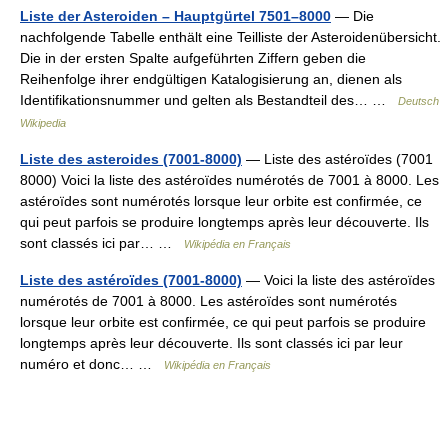
Liste der Asteroiden – Hauptgürtel 7501–8000
— Die
nachfolgende Tabelle enthält eine Teilliste der Asteroidenübersicht.
Die in der ersten Spalte aufgeführten Ziffern geben die
Reihenfolge ihrer endgültigen Katalogisierung an, dienen als
Identifikationsnummer und gelten als Bestandteil des… …
Deutsch
Wikipedia
Liste des asteroides (7001-8000)
— Liste des astéroïdes (7001
8000) Voici la liste des astéroïdes numérotés de 7001 à 8000. Les
astéroïdes sont numérotés lorsque leur orbite est confirmée, ce
qui peut parfois se produire longtemps après leur découverte. Ils
sont classés ici par… …
Wikipédia en Français
Liste des astéroïdes (7001-8000)
— Voici la liste des astéroïdes
numérotés de 7001 à 8000. Les astéroïdes sont numérotés
lorsque leur orbite est confirmée, ce qui peut parfois se produire
longtemps après leur découverte. Ils sont classés ici par leur
numéro et donc… …
Wikipédia en Français