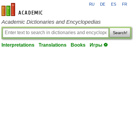
RU
DE
ES
FR
en-academic.com
Academic Dictionaries and Encyclopedias
Search!
Interpretations
Translations
Books
Игры ⚽