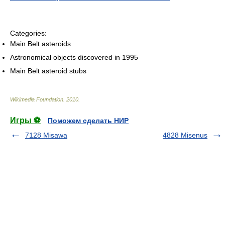
Categories:
Main Belt asteroids
Astronomical objects discovered in 1995
Main Belt asteroid stubs
Wikimedia Foundation
.
2010
.
Игры ⚽
Поможем сделать НИР
7128 Misawa
4828 Misenus