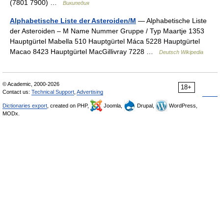
(7801 7900) …
Википедия
Alphabetische Liste der Asteroiden/M
— Alphabetische Liste
der Asteroiden – M Name Nummer Gruppe / Typ Maartje 1353
Hauptgürtel Mabella 510 Hauptgürtel Máca 5228 Hauptgürtel
Macao 8423 Hauptgürtel MacGillivray 7228 …
Deutsch Wikipedia
© Academic, 2000-2026
18+
Contact us:
Technical Support
,
Advertising
Dictionaries export
, created on PHP,
Joomla,
Drupal,
WordPress,
MODx.