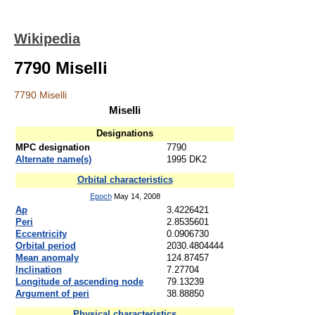
Wikipedia
7790 Miselli
7790 Miselli
Miselli
Designations
MPC designation
7790
Alternate name(s)
1995 DK2
Orbital characteristics
Epoch
May 14, 2008
Ap
3.4226421
Peri
2.8535601
Eccentricity
0.0906730
Orbital period
2030.4804444
Mean anomaly
124.87457
Inclination
7.27704
Longitude of ascending node
79.13239
Argument of peri
38.88850
Physical characteristics