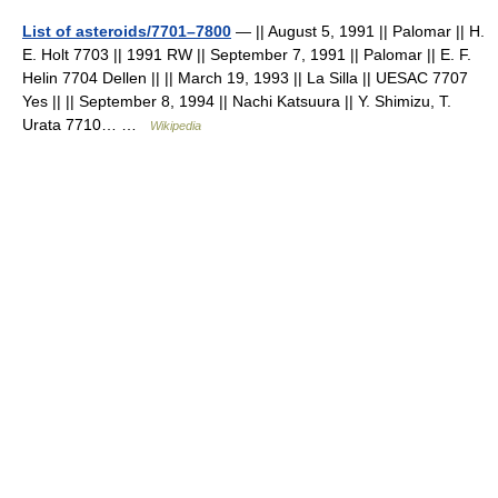
List of asteroids/7701–7800
— || August 5, 1991 || Palomar || H.
E. Holt 7703 || 1991 RW || September 7, 1991 || Palomar || E. F.
Helin 7704 Dellen || || March 19, 1993 || La Silla || UESAC 7707
Yes || || September 8, 1994 || Nachi Katsuura || Y. Shimizu, T.
Urata 7710… …
Wikipedia