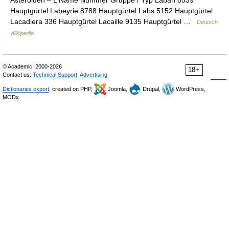
Asteroiden – L Name Nummer Gruppe / Typ Laban 8539
Hauptgürtel Labeyrie 8788 Hauptgürtel Labs 5152 Hauptgürtel
Lacadiera 336 Hauptgürtel Lacaille 9135 Hauptgürtel …
Deutsch
Wikipedia
© Academic, 2000-2026
18+
Contact us:
Technical Support
,
Advertising
Dictionaries export
, created on PHP,
Joomla,
Drupal,
WordPress,
MODx.