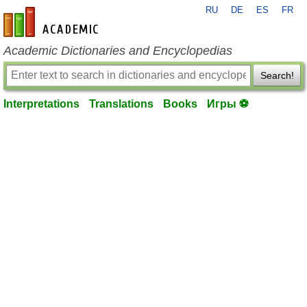
RU
DE
ES
FR
en-academic.com
Academic Dictionaries and Encyclopedias
Search!
Interpretations
Translations
Books
Игры ⚽