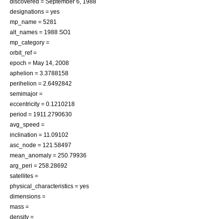
discovered =
September 6
,
1988
designations = yes
mp_name = 5281
alt_names = 1988 SO1
mp_category =
orbit_ref =
epoch =
May 14
,
2008
aphelion = 3.3788158
perihelion = 2.6492842
semimajor =
eccentricity = 0.1210218
period = 1911.2790630
avg_speed =
inclination = 11.09102
asc_node = 121.58497
mean_anomaly = 250.79936
arg_peri = 258.28692
satellites =
physical_characteristics = yes
dimensions =
mass =
density =