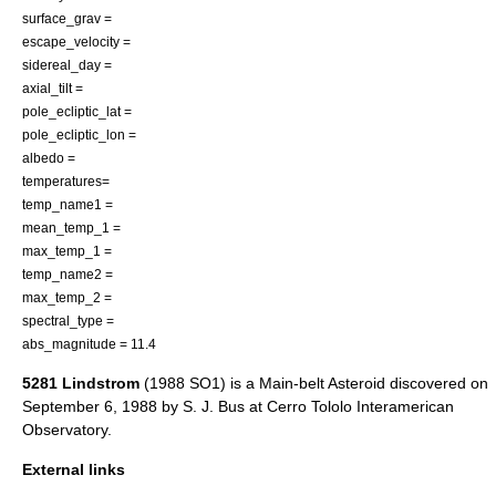
surface_grav =
escape_velocity =
sidereal_day =
axial_tilt =
pole_ecliptic_lat =
pole_ecliptic_lon =
albedo =
temperatures=
temp_name1 =
mean_temp_1 =
max_temp_1 =
temp_name2 =
max_temp_2 =
spectral_type =
abs_magnitude = 11.4
5281 Lindstrom
(1988 SO1) is a
Main-belt Asteroid
discovered on
September 6
,
1988
by
S. J. Bus
at
Cerro Tololo Interamerican
Observatory
.
External links