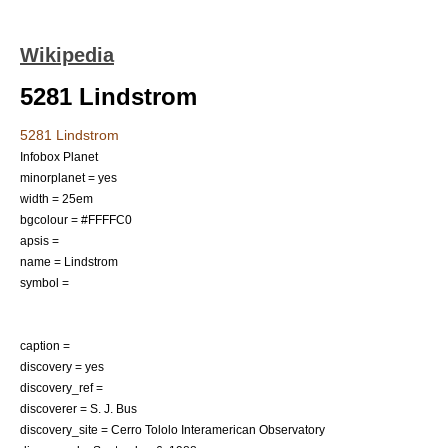
Wikipedia
5281 Lindstrom
5281 Lindstrom
Infobox Planet
minorplanet = yes
width = 25em
bgcolour = #FFFFC0
apsis =
name = Lindstrom
symbol =
caption =
discovery = yes
discovery_ref =
discoverer =
S. J. Bus
discovery_site =
Cerro Tololo Interamerican Observatory