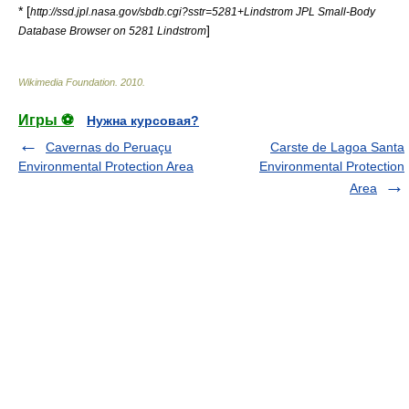
* [
http://ssd.jpl.nasa.gov/sbdb.cgi?sstr=5281+Lindstrom JPL Small-Body
]
Database Browser on 5281 Lindstrom
Wikimedia Foundation
.
2010
.
Игры ⚽
Нужна курсовая?
Cavernas do Peruaçu
Carste de Lagoa Santa
Environmental Protection Area
Environmental Protection
Area