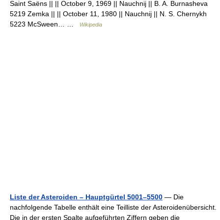
Saint Saëns || || October 9, 1969 || Nauchnij || B. A. Burnasheva
5219 Zemka || || October 11, 1980 || Nauchnij || N. S. Chernykh
5223 McSween… …
Wikipedia
Liste der Asteroiden – Hauptgürtel 5001–5500
— Die
nachfolgende Tabelle enthält eine Teilliste der Asteroidenübersicht.
Die in der ersten Spalte aufgeführten Ziffern geben die