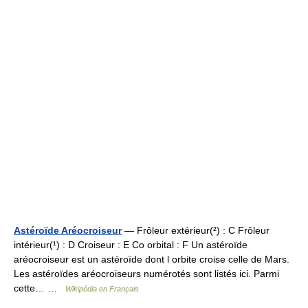
Astéroïde Aréocroiseur
— Frôleur extérieur(²) : C Frôleur
intérieur(¹) : D Croiseur : E Co orbital : F Un astéroïde
aréocroiseur est un astéroïde dont l orbite croise celle de Mars.
Les astéroïdes aréocroiseurs numérotés sont listés ici. Parmi
cette… …
Wikipédia en Français