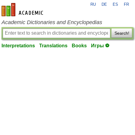
RU
DE
ES
FR
en-academic.com
Academic Dictionaries and Encyclopedias
Search!
Interpretations
Translations
Books
Игры ⚽