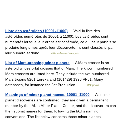
Liste des astéroïdes (10001-11000)
— Voici la liste des
astéroïdes numérotés de 10001 à 11000. Les astéroïdes sont
numérotés lorsque leur orbite est confirmée, ce qui peut parfois se
produire longtemps après leur découverte. Ils sont classés ici par
leur numéro et donc… …
Wikipédia en Français
List of Mars-crossing minor planets
— A Mars crosser is an
asteroid whose orbit crosses that of Mars. The known numbered
Mars crossers are listed here. They include the two numbered
Mars trojans 5261 Eureka and (101429) 1998 VF31. Many
databases, for instance the Jet Propulsion… …
Wikipedia
Meanings of minor planet names: 10001–11000
— As minor
planet discoveries are confirmed, they are given a permanent
number by the IAU s Minor Planet Center, and the discoverers can
then submit names for them, following the IAU s naming
conventions. The list below concerns those minor planets …