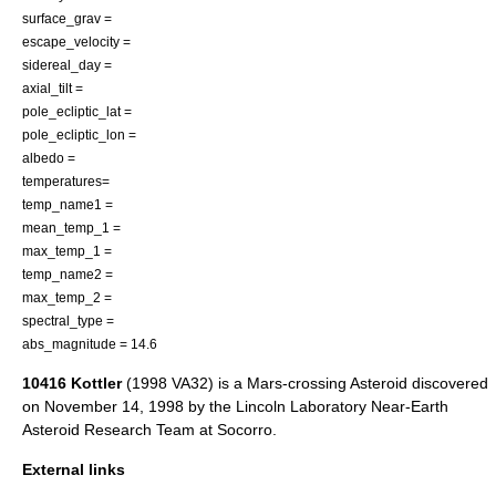
surface_grav =
escape_velocity =
sidereal_day =
axial_tilt =
pole_ecliptic_lat =
pole_ecliptic_lon =
albedo =
temperatures=
temp_name1 =
mean_temp_1 =
max_temp_1 =
temp_name2 =
max_temp_2 =
spectral_type =
abs_magnitude = 14.6
10416 Kottler
(1998 VA32) is a
Mars-crossing Asteroid
discovered
on
November 14
,
1998
by the
Lincoln Laboratory Near-Earth
Asteroid Research Team
at
Socorro
.
External links