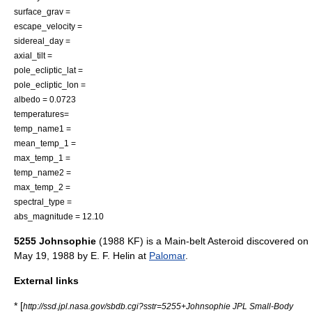
surface_grav =
escape_velocity =
sidereal_day =
axial_tilt =
pole_ecliptic_lat =
pole_ecliptic_lon =
albedo = 0.0723
temperatures=
temp_name1 =
mean_temp_1 =
max_temp_1 =
temp_name2 =
max_temp_2 =
spectral_type =
abs_magnitude = 12.10
5255 Johnsophie
(1988 KF) is a
Main-belt Asteroid
discovered on
May 19
,
1988
by
E. F. Helin
at
Palomar
.
External links
* [
http://ssd.jpl.nasa.gov/sbdb.cgi?sstr=5255+Johnsophie JPL Small-Body