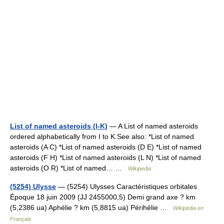
List of named asteroids (I-K)
— A List of named asteroids
ordered alphabetically from I to K.See also: *List of named
asteroids (A C) *List of named asteroids (D E) *List of named
asteroids (F H) *List of named asteroids (L N) *List of named
asteroids (O R) *List of named… …
Wikipedia
(5254) Ulysse
— (5254) Ulysses Caractéristiques orbitales
Époque 18 juin 2009 (JJ 2455000,5) Demi grand axe ? km
(5,2386 ua) Aphélie ? km (5,8815 ua) Périhélie …
Wikipédia en
Français