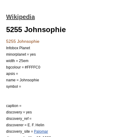
Wikipedia
5255 Johnsophie
5255 Johnsophie
Infobox Planet
minorplanet = yes
width = 25em
bgcolour = #FFFFC0
apsis =
name = Johnsophie
symbol =
caption =
discovery = yes
discovery_ref =
discoverer =
E. F. Helin
discovery_site =
Palomar