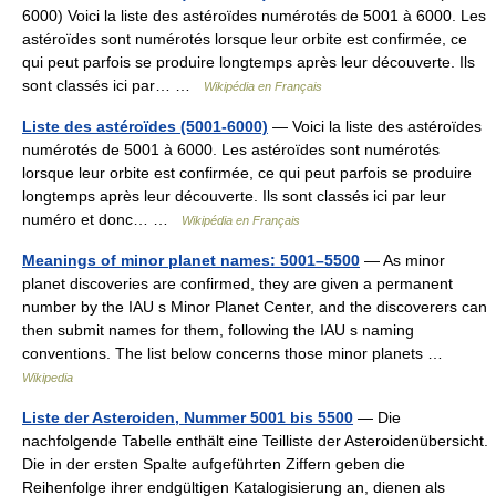
6000) Voici la liste des astéroïdes numérotés de 5001 à 6000. Les
astéroïdes sont numérotés lorsque leur orbite est confirmée, ce
qui peut parfois se produire longtemps après leur découverte. Ils
sont classés ici par… …
Wikipédia en Français
Liste des astéroïdes (5001-6000)
— Voici la liste des astéroïdes
numérotés de 5001 à 6000. Les astéroïdes sont numérotés
lorsque leur orbite est confirmée, ce qui peut parfois se produire
longtemps après leur découverte. Ils sont classés ici par leur
numéro et donc… …
Wikipédia en Français
Meanings of minor planet names: 5001–5500
— As minor
planet discoveries are confirmed, they are given a permanent
number by the IAU s Minor Planet Center, and the discoverers can
then submit names for them, following the IAU s naming
conventions. The list below concerns those minor planets …
Wikipedia
Liste der Asteroiden, Nummer 5001 bis 5500
— Die
nachfolgende Tabelle enthält eine Teilliste der Asteroidenübersicht.
Die in der ersten Spalte aufgeführten Ziffern geben die
Reihenfolge ihrer endgültigen Katalogisierung an, dienen als