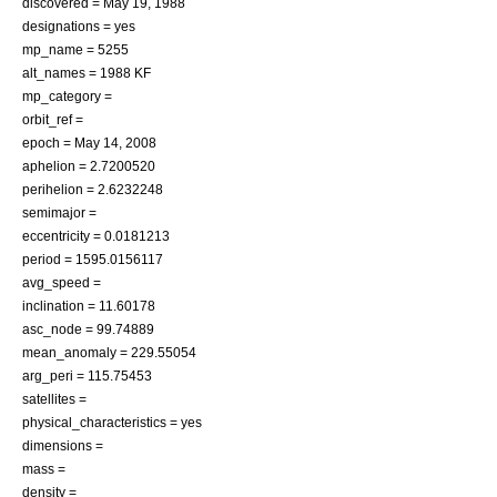
discovered =
May 19
,
1988
designations = yes
mp_name = 5255
alt_names = 1988 KF
mp_category =
orbit_ref =
epoch =
May 14
,
2008
aphelion = 2.7200520
perihelion = 2.6232248
semimajor =
eccentricity = 0.0181213
period = 1595.0156117
avg_speed =
inclination = 11.60178
asc_node = 99.74889
mean_anomaly = 229.55054
arg_peri = 115.75453
satellites =
physical_characteristics = yes
dimensions =
mass =
density =