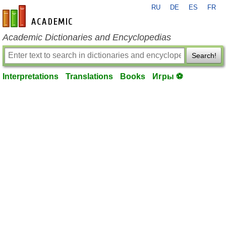
RU
DE
ES
FR
en-academic.com
Academic Dictionaries and Encyclopedias
Search!
Interpretations
Translations
Books
Игры ⚽