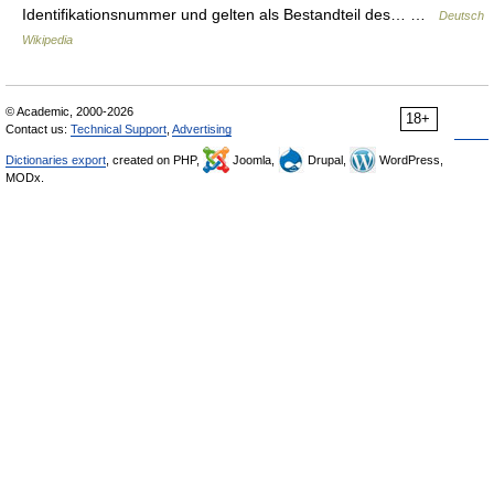
Identifikationsnummer und gelten als Bestandteil des… …
Deutsch
Wikipedia
© Academic, 2000-2026
18+
Contact us:
Technical Support
,
Advertising
Dictionaries export
, created on PHP,
Joomla,
Drupal,
WordPress,
MODx.