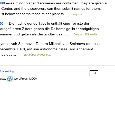
000
— As minor planet discoveries are confirmed, they are given a
 Center, and the discoverers can then submit names for them,
 list below concerns those minor planets …
Wikipedia
00
— Die nachfolgende Tabelle enthält eine Teilliste der
 aufgeführten Ziffern geben die Reihenfolge ihrer endgültigen
ionsnummer und gelten als Bestandteil des… …
Deutsch Wikipedia
ymes, voir Smirnova. Tamara Mikhaïlovna Smirnova (en russe :
écembre 1918, est une astronome russe (anciennement
 périodique… …
Wikipédia en Français
Advertising
18+
upal,
WordPress, MODx.