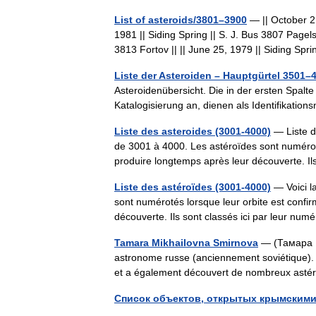
List of asteroids/3801–3900
— || October 2,
1981 || Siding Spring || S. J. Bus 3807 Pagel
3813 Fortov || || June 25, 1979 || Siding Sp
Liste der Asteroiden – Hauptgürtel 3501–
Asteroidenübersicht. Die in der ersten Spalte
Katalogisierung an, dienen als Identifikat
Liste des asteroides (3001-4000)
— Liste d
de 3001 à 4000. Les astéroïdes sont numéroté
produire longtemps après leur découverte. I
Liste des astéroïdes (3001-4000)
— Voici l
sont numérotés lorsque leur orbite est confir
découverte. Ils sont classés ici par leur 
Tamara Mikhailovna Smirnova
— (Тамара М
astronome russe (anciennement soviétique).
et a également découvert de nombreux ast
Список объектов, открытых крымским