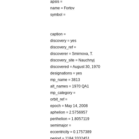
apsis
=
name
=
Fortov
symbol
=
caption
=
discovery
=
yes
discovery
_
ref
=
discoverer
=
Smirnova
,
T
.
discovery
_
site
=
Nauchnyj
discovered
=
August
30
,
1970
designations
=
yes
mp
_
name
=
3813
alt
_
names
=
1970
QA1
mp
_
category
=
orbit
_
ref
=
epoch
=
May
14
,
2008
aphelion
=
2
.
5756957
perihelion
=
1
.
8057119
semimajor
=
eccentricity
=
0
.
1757389
period
=
1184
.
3332451