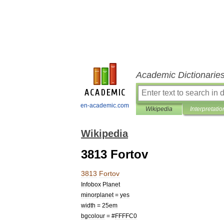
Academic Dictionarie
en-academic.com
Wikipedia
Interpretatio
Wikipedia
3813 Fortov
3813
Fortov
Infobox
Planet
minorplanet
=
yes
width
=
25em
bgcolour
= #
FFFFC0