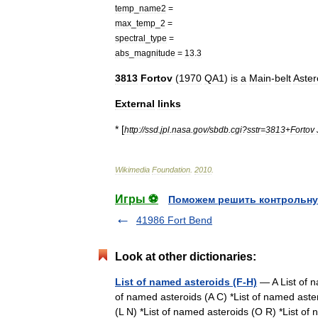
temp
_
name2
=
max
_
temp
_
2
=
spectral
_
type
=
abs
_
magnitude
=
13
.
3
3813
Fortov
(
1970
QA1
)
is
a
Main
-
belt
Aster
External
links
* [
http:
//
ssd
.
jpl
.
nasa
.
gov
/
sbdb
.
cgi
?
sstr
=
3813
+
Fortov
Wikimedia
Foundation
.
2010
.
Игры ⚽
Поможем решить контрольну
41986 Fort Bend
Look at other dictionaries:
List of named asteroids (F-H)
— A List of n
of named asteroids (A C) *List of named aster
(L N) *List of named asteroids (O R) *List