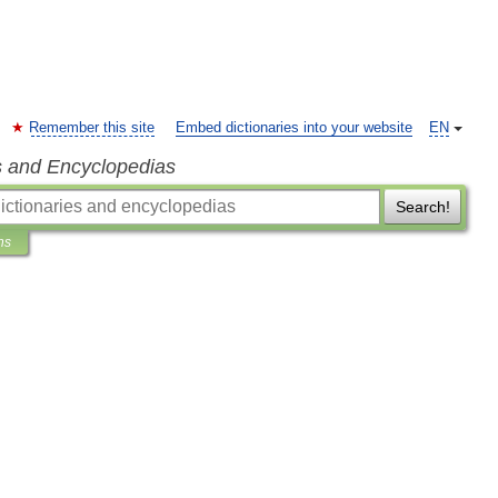
Remember this site
Embed dictionaries into your website
EN
s and Encyclopedias
Search!
ns