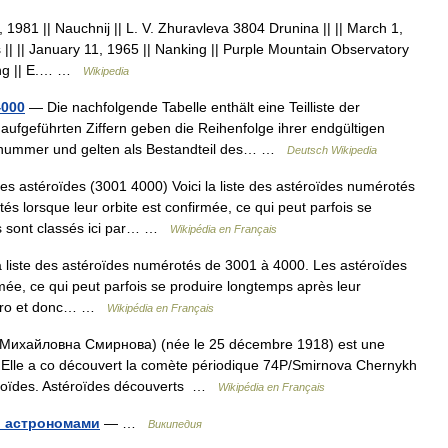
 1981 || Nauchnij || L. V. Zhuravleva 3804 Drunina || || March 1,
s || || January 11, 1965 || Nanking || Purple Mountain Observatory
ring || E.… …
Wikipedia
4000
— Die nachfolgende Tabelle enthält eine Teilliste der
 aufgeführten Ziffern geben die Reihenfolge ihrer endgültigen
ionsnummer und gelten als Bestandteil des… …
Deutsch Wikipedia
es astéroïdes (3001 4000) Voici la liste des astéroïdes numérotés
s lorsque leur orbite est confirmée, ce qui peut parfois se
ls sont classés ici par… …
Wikipédia en Français
a liste des astéroïdes numérotés de 3001 à 4000. Les astéroïdes
mée, ce qui peut parfois se produire longtemps après leur
numéro et donc… …
Wikipédia en Français
ихайловна Смирнова) (née le 25 décembre 1918) est une
 Elle a co découvert la comète périodique 74P/Smirnova Chernykh
éroïdes. Astéroïdes découverts …
Wikipédia en Français
и астрономами
— …
Википедия