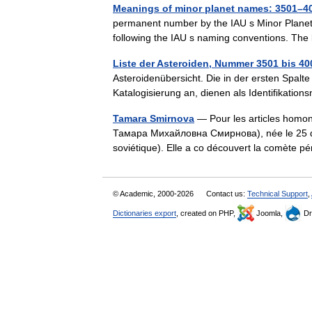
Meanings of minor planet names: 3501–4
permanent number by the IAU s Minor Planet
following the IAU s naming conventions. The
Liste der Asteroiden, Nummer 3501 bis 40
Asteroidenübersicht. Die in der ersten Spalte
Katalogisierung an, dienen als Identifikat
Tamara Smirnova
— Pour les articles homon
Тамара Михайловна Смирнова), née le 25 d
soviétique). Elle a co découvert la comète
© Academic, 2000-2026
Contact us:
Technical Support
,
Dictionaries export
, created on PHP,
Joomla,
Dr