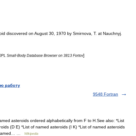
oid
discovered
on
August
30
,
1970
by
Smirnova
,
T
.
at
Nauchnyj
.
]
JPL
Small
-
Body
Database
Browser
on
3813
Fortov
ю работу
9548 Fortran
amed asteroids ordered alphabetically from F to H.See also: *List
oids (D E) *List of named asteroids (I K) *List of named asteroids
 of named… …
Wikipedia