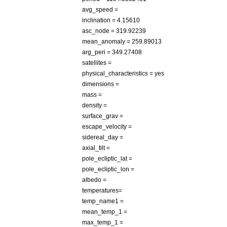
avg
_
speed
=
inclination
=
4
.
15610
asc
_
node
=
319
.
92239
mean
_
anomaly
=
259
.
89013
arg
_
peri
=
349
.
27408
satellites
=
physical
_
characteristics
=
yes
dimensions
=
mass
=
density
=
surface
_
grav
=
escape
_
velocity
=
sidereal
_
day
=
axial
_
tilt
=
pole
_
ecliptic
_
lat
=
pole
_
ecliptic
_
lon
=
albedo
=
temperatures
=
temp
_
name1
=
mean
_
temp
_
1
=
max
_
temp
_
1
=