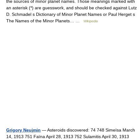
the sources of minor planet names. Those meanings marked with
an asterisk (*) are guesswork, and should be checked against Lutz
D. Schmadel s Dictionary of Minor Planet Names or Paul Herget s
The Names of the Minor Planets… …
Wikipedia
Grigory Neujmin
— Asteroids discovered: 74 748 Simeïsa March
14, 1913 751 Faïna April 28, 1913 752 Sulamitis April 30, 1913