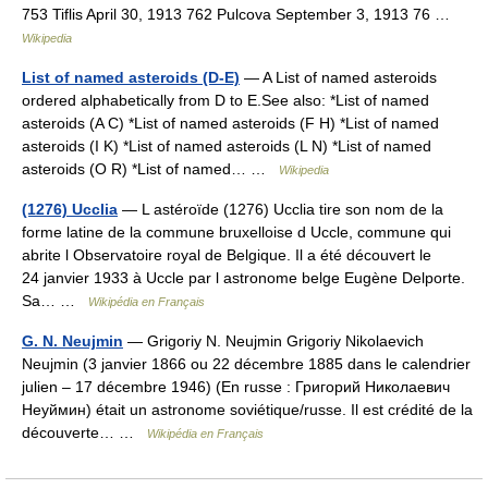
753 Tiflis April 30, 1913 762 Pulcova September 3, 1913 76 …
Wikipedia
List of named asteroids (D-E)
— A List of named asteroids
ordered alphabetically from D to E.See also: *List of named
asteroids (A C) *List of named asteroids (F H) *List of named
asteroids (I K) *List of named asteroids (L N) *List of named
asteroids (O R) *List of named… …
Wikipedia
(1276) Ucclia
— L astéroïde (1276) Ucclia tire son nom de la
forme latine de la commune bruxelloise d Uccle, commune qui
abrite l Observatoire royal de Belgique. Il a été découvert le
24 janvier 1933 à Uccle par l astronome belge Eugène Delporte.
Sa… …
Wikipédia en Français
G. N. Neujmin
— Grigoriy N. Neujmin Grigoriy Nikolaevich
Neujmin (3 janvier 1866 ou 22 décembre 1885 dans le calendrier
julien – 17 décembre 1946) (En russe : Григорий Николаевич
Неуймин) était un astronome soviétique/russe. Il est crédité de la
découverte… …
Wikipédia en Français