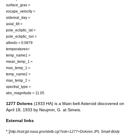
surface_grav =
escape_velocity =
sidereal_day =
axial_tilt =
pole_ecliptic_lat =
pole_ecliptic_lon =
albedo = 0.0879
temperatures=
temp_name1 =
mean_temp_1 =
max_temp_1 =
temp_name2 =
max_temp_2 =
spectral_type =
abs_magnitude = 11.05
1277 Dolores
(1933 HA) is a
Main-belt Asteroid
discovered on
April 18
,
1933
by
Neujmin, G.
at
Simeis
.
External links
* [
http://ssd.jpl.nasa.gov/sbdb.cgi?sstr=1277+Dolores JPL Small-Body