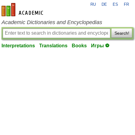
RU
DE
ES
FR
en-academic.com
Academic Dictionaries and Encyclopedias
Search!
Interpretations
Translations
Books
Игры ⚽