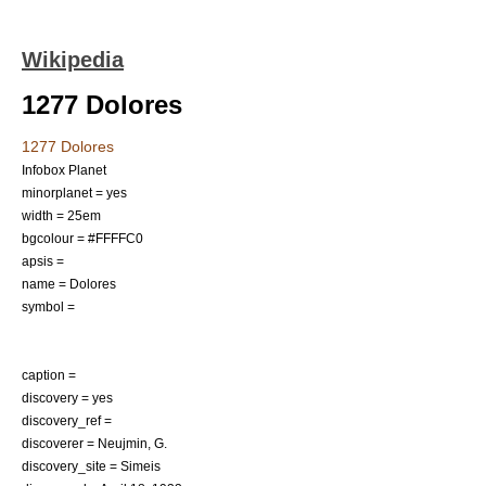
Wikipedia
1277 Dolores
1277 Dolores
Infobox Planet
minorplanet = yes
width = 25em
bgcolour = #FFFFC0
apsis =
name = Dolores
symbol =
caption =
discovery = yes
discovery_ref =
discoverer =
Neujmin, G.
discovery_site =
Simeis