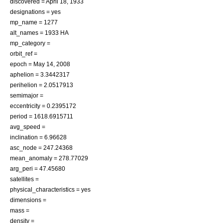
discovered =
April 18
,
1933
designations = yes
mp_name = 1277
alt_names = 1933 HA
mp_category =
orbit_ref =
epoch =
May 14
,
2008
aphelion = 3.3442317
perihelion = 2.0517913
semimajor =
eccentricity = 0.2395172
period = 1618.6915711
avg_speed =
inclination = 6.96628
asc_node = 247.24368
mean_anomaly = 278.77029
arg_peri = 47.45680
satellites =
physical_characteristics = yes
dimensions =
mass =
density =