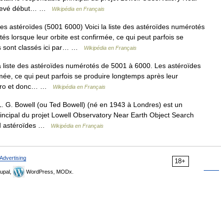
achevé début… …
Wikipédia en Français
es astéroïdes (5001 6000) Voici la liste des astéroïdes numérotés
s lorsque leur orbite est confirmée, ce qui peut parfois se
ls sont classés ici par… …
Wikipédia en Français
a liste des astéroïdes numérotés de 5001 à 6000. Les astéroïdes
mée, ce qui peut parfois se produire longtemps après leur
numéro et donc… …
Wikipédia en Français
 G. Bowell (ou Ted Bowell) (né en 1943 à Londres) est un
rincipal du projet Lowell Observatory Near Earth Object Search
 d astéroïdes …
Wikipédia en Français
Advertising
18+
upal,
WordPress, MODx.