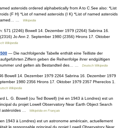
amed asteroids ordered alphabetically from A to C.See also: *List
oids (F H) *List of named asteroids (I K) *List of named asteroids
 of named… …
Wikipedia
n: 571 (2246) Bowell 14. Dezember 1979 (2264) Sabrina 16.
(2316) Jo Ann 2. September 1980 (2356) Hirons 17. Oktober
ch Wikipedia
5500
— Die nachfolgende Tabelle enthält eine Teilliste der
 aufgeführten Ziffern geben die Reihenfolge ihrer endgültigen
ionsnummer und gelten als Bestandteil des… …
Deutsch Wikipedia
46 Bowell 14. Dezember 1979 2264 Sabrina 16. Dezember 1979
eptember 1980 2356 Hirons 17. Oktober 1979 2357 Phereclos 1.
utsch Wikipedia
d L. G. Bowell (ou Ted Bowell) (né en 1943 à Londres) est un
rincipal du projet Lowell Observatory Near Earth Object Search
 d astéroïdes …
Wikipédia en Français
en 1943 à Londres) est un astronome américain, actuellement
 était le responsable principal du projet Lowell Observatory Near