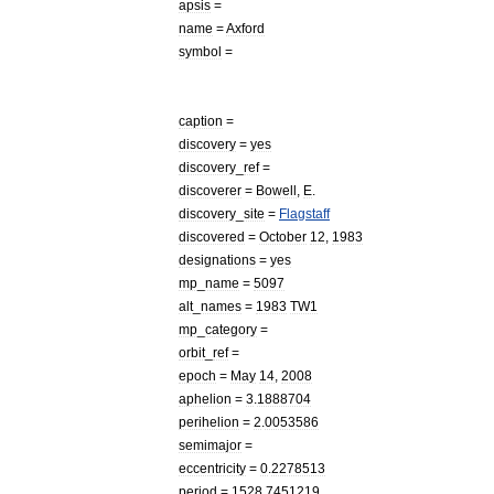
apsis
=
name
=
Axford
symbol
=
caption
=
discovery
=
yes
discovery
_
ref
=
discoverer
=
Bowell
,
E
.
discovery
_
site
=
Flagstaff
discovered
=
October
12
,
1983
designations
=
yes
mp
_
name
=
5097
alt
_
names
=
1983
TW1
mp
_
category
=
orbit
_
ref
=
epoch
=
May
14
,
2008
aphelion
=
3
.
1888704
perihelion
=
2
.
0053586
semimajor
=
eccentricity
=
0
.
2278513
period
=
1528
.
7451219