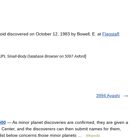
oid
discovered
on
October
12
,
1983
by
Bowell
,
E
.
at
Flagstaff
.
]
JPL
Small
-
Body
Database
Browser
on
5097
Axford
3994 Ayashi
500
— As minor planet discoveries are confirmed, they are given a
 Center, and the discoverers can then submit names for them,
 list below concerns those minor planets …
Wikipedia