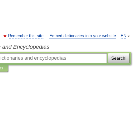
Remember this site
Embed dictionaries into your website
EN
s and Encyclopedias
Search!
ns