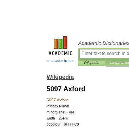
Academic Dictionarie
en-academic.com
Wikipedia
Interpretatio
Wikipedia
5097 Axford
5097
Axford
Infobox
Planet
minorplanet
=
yes
width
=
25em
bgcolour
= #
FFFFC0