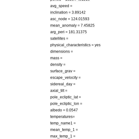
avg
_
speed
=
inclination
=
3
.
89142
asc
_
node
=
124
.
01593
mean
_
anomaly
=
7
.
45825
arg
_
peri
=
181
.
31375
satellites
=
physical
_
characteristics
=
yes
dimensions
=
mass
=
density
=
surface
_
grav
=
escape
_
velocity
=
sidereal
_
day
=
axial
_
tilt
=
pole
_
ecliptic
_
lat
=
pole
_
ecliptic
_
lon
=
albedo
=
0
.
0547
temperatures
=
temp
_
name1
=
mean
_
temp
_
1
=
max
_
temp
_
1
=