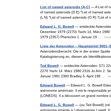
List of named asteroids (A-C)
— A List of n
of named asteroids (D E) *List of named aster
(L N) *List of named asteroids (O R) *List
Edward L. G. Bowell
— entdeckte Asteroide
Dezember 1979 (2270) Yazhi 14. März 1980 
1979 (2357) Phereclos 1. Januar 19 …
Deuts
Liste der Asteroiden – Hauptgürtel 5001–
Asteroidenübersicht. Die in der ersten Spalte
Katalogisierung an, dienen als Identifikat
Ted Bowell
— entdeckte Asteroiden: 571 22
2270 Yazhi 14. März 1980 2316 Jo Ann 2. S
Januar 1981 2383 Bradley 5. April 198 …
De
Edward Bowell
— Edward L. G. Bowell Edwar
astronome américain. Il est le responsable p
(LONEOS). Il a découvert un grand nombre
Edward L. G. Bowell
— (ou Ted Bowell) (né 
astronome émérite à l observatoire Lowell. Il