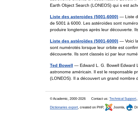
Earth Object Search (LONEOS) qui s est 
Liste des asteroides (5001-6000)
— Liste d
de 5001 à 6000. Les astéroïdes sont numéroté
produire longtemps après leur découverte. I
Liste des astéroïdes (5001-6000)
— Voici l
sont numérotés lorsque leur orbite est confir
découverte. Ils sont classés ici par leur 
Ted Bowell
— Edward L. G. Bowell Edward L.
astronome américain. Il est le responsable p
(LONEOS). Il a découvert un grand nombre
© Academic, 2000-2026
Contact us:
Technical Support
,
Dictionaries export
, created on PHP,
Joomla,
Dr