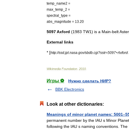
temp
_
name2
=
max
_
temp
_
2
=
spectral
_
type
=
abs
_
magnitude
=
13
.
20
5097
Axford
(
1983
TW1
)
is
a
Main
-
belt
Aster
External
links
* [
http:
//
ssd
.
jpl
.
nasa
.
gov
/
sbdb
.
cgi
?
sstr
=
5097
+
Axford
Wikimedia
Foundation
.
2010
.
Игры ⚽
Нужно сделать НИР?
BBK Electronics
Look at other dictionaries:
Meanings of minor planet names: 5001–5
permanent number by the IAU s Minor Planet
following the IAU s naming conventions. The