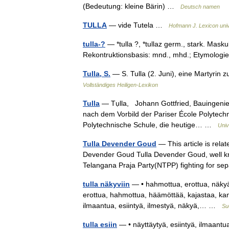
(Bedeutung: kleine Bärin) …
Deutsch namen
TULLA
— vide Tutela …
Hofmann J. Lexicon uni
tulla-?
— *tulla ?, *tullaz germ., stark. Masku
Rekontruktionsbasis: mnd., mhd.; Etymologie
Tulla, S.
— S. Tulla (2. Juni), eine Martyrin 
Vollständiges Heiligen-Lexikon
Tulla
— Tụlla, Johann Gottfried, Bauingenieu
nach dem Vorbild der Pariser École Polytechn
Polytechnische Schule, die heutige… …
Univ
Tulla Devender Goud
— This article is rela
Devender Goud Tulla Devender Goud, well k
Telangana Praja Party(NTPP) fighting for s
tulla näkyviin
— • hahmottua, erottua, näkyä,
erottua, hahmottua, häämöttää, kajastaa, kanga
ilmaantua, esiintyä, ilmestyä, näkyä,… …
Su
tulla esiin
— • näyttäytyä, esiintyä, ilmaantua