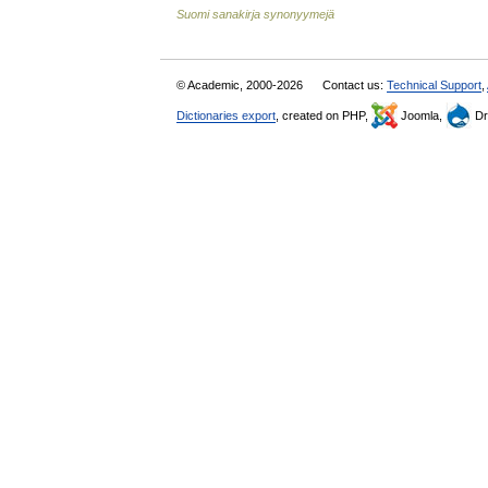
Suomi sanakirja synonyymejä
© Academic, 2000-2026
Contact us:
Technical Support
,
Dictionaries export
, created on PHP,
Joomla,
Dr