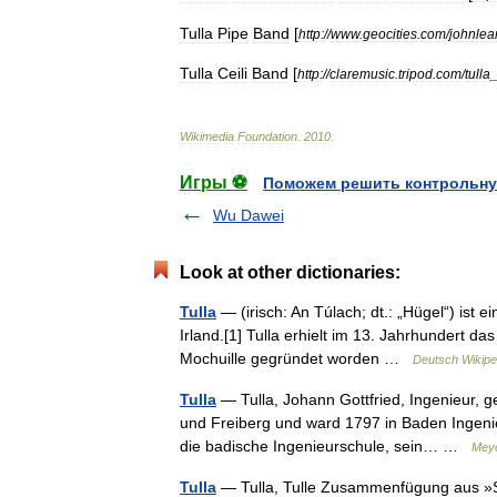
Tulla
Pipe
Band
[
http:
//
www
.
geocities
.
com
/
johnle
Tulla
Ceili
Band
[
http:
//
claremusic
.
tripod
.
com
/
tulla
Wikimedia
Foundation
.
2010
.
Игры ⚽
Поможем решить контрольну
Wu Dawei
Look at other dictionaries:
Tulla
— (irisch: An Túlach; dt.: „Hügel“) ist 
Irland.[1] Tulla erhielt im 13. Jahrhundert d
Mochuille gegründet worden …
Deutsch Wikipe
Tulla
— Tulla, Johann Gottfried, Ingenieur, g
und Freiberg und ward 1797 in Baden Ingen
die badische Ingenieurschule, sein… …
Meye
Tulla
— Tulla, Tulle Zusammenfügung aus »Sa