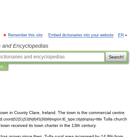
Remember this site
Embed dictionaries into your website
EN
s and Encyclopedias
Search!
ns
town
in
County
Clare
,
Ireland
.
The
town
is
the
commercial
centre
nd
.
Tulla
church
coord
|
52
|
51
|
53
|
N
|
8
|
45
|
38
|
W
|
region:IE
_
type:city
|
display
=
title
town
received
its
town
charter
in
the
13th
century
.
has
grown
since
then
.
Tulla
rural
area
increased
by
14
.
9
%
from