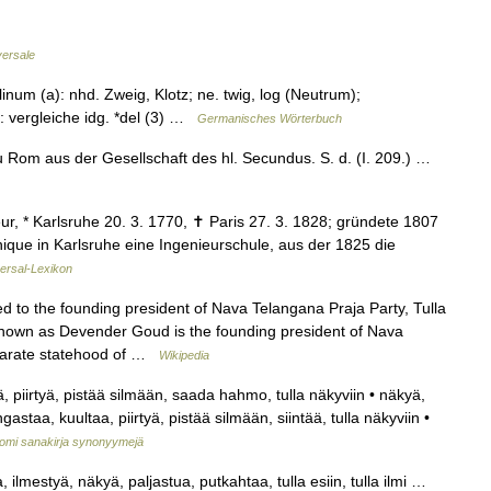
versale
linum (a): nhd. Zweig, Klotz; ne. twig, log (Neutrum);
: vergleiche idg. *del (3) …
Germanisches Wörterbuch
zu Rom aus der Gesellschaft des hl. Secundus. S. d. (I. 209.) …
r, * Karlsruhe 20. 3. 1770, ✝ Paris 27. 3. 1828; gründete 1807
ique in Karlsruhe eine Ingenieurschule, aus der 1825 die
ersal-Lexikon
ted to the founding president of Nava Telangana Praja Party, Tulla
nown as Devender Goud is the founding president of Nava
eparate statehood of …
Wikipedia
 piirtyä, pistää silmään, saada hahmo, tulla näkyviin • näkyä,
staa, kuultaa, piirtyä, pistää silmään, siintää, tulla näkyviin •
omi sanakirja synonyymejä
, ilmestyä, näkyä, paljastua, putkahtaa, tulla esiin, tulla ilmi …