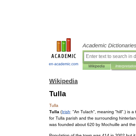
Academic Dictionarie
en-academic.com
Wikipedia
Interpretatio
Wikipedia
Tulla
Tulla
Tulla
(
Irish
:
"
An
Tulach
",
meaning
"
hill
".)
is
a
for
Tulla
parish
and
the
surrounding
hinterla
was
founded
about
620
by
Mochuille
and
the
Population
of
the
town
was
414
in
2002
but
it