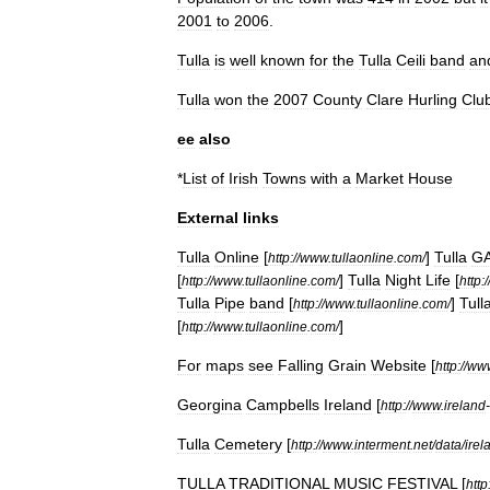
2001
to
2006
.
Tulla
is
well
known
for
the
Tulla
Ceili
band
an
Tulla
won
the
2007
County
Clare
Hurling
Clu
ee
also
*
List
of
Irish
Towns
with
a
Market
House
External
links
Tulla
Online
[
]
Tulla
G
http:
//
www
.
tullaonline
.
com
/
[
]
Tulla
Night
Life
[
http:
//
www
.
tullaonline
.
com
/
http:
/
Tulla
Pipe
band
[
]
Tull
http:
//
www
.
tullaonline
.
com
/
[
]
http:
//
www
.
tullaonline
.
com
/
For
maps
see
Falling
Grain
Website
[
http:
//
ww
Georgina
Campbells
Ireland
[
http:
//
www
.
ireland
-
Tulla
Cemetery
[
http:
//
www
.
interment
.
net
/
data
/
irel
TULLA
TRADITIONAL
MUSIC
FESTIVAL
[
http