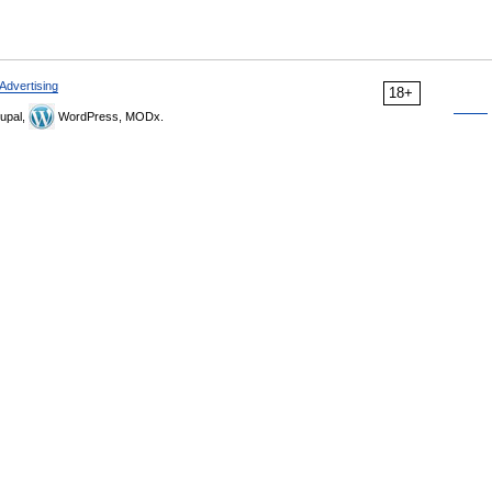
Advertising
18+
upal,
WordPress, MODx.