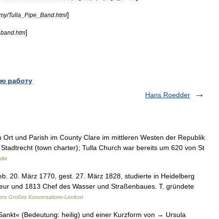
]
amy
/
Tulla
_
Pipe
_
Band
.
html
]
_
band
.
htm
ю работу
Hans Roedder
ein Ort und Parish im County Clare im mittleren Westen der Republik
as Stadtrecht (town charter); Tulla Church war bereits um 620 von St
dia
eb. 20. März 1770, gest. 27. März 1828, studierte in Heidelberg
ieur und 1813 Chef des Wasser und Straßenbaues. T. gründete
rs Großes Konversations-Lexikon
nkt« (Bedeutung: heilig) und einer Kurzform von → Ursula