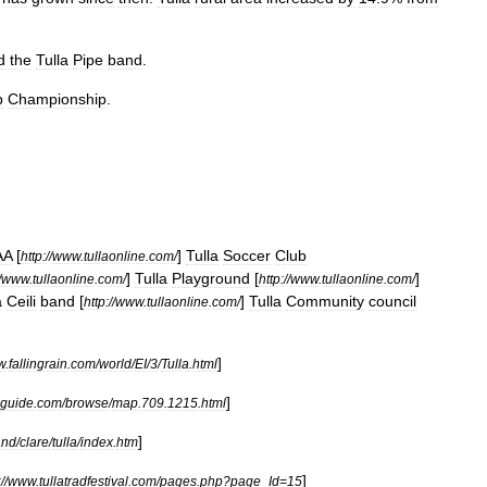
d
the
Tulla
Pipe
band
.
b
Championship
.
AA
[
]
Tulla
Soccer
Club
http:
//
www
.
tullaonline
.
com
/
]
Tulla
Playground
[
]
/
www
.
tullaonline
.
com
/
http:
//
www
.
tullaonline
.
com
/
a
Ceili
band
[
]
Tulla
Community
council
http:
//
www
.
tullaonline
.
com
/
]
w
.
fallingrain
.
com
/
world
/
EI
/
3
/
Tulla
.
html
]
guide
.
com
/
browse
/
map
.
709
.
1215
.
html
]
and
/
clare
/
tulla
/
index
.
htm
]
:
//
www
.
tullatradfestival
.
com
/
pages
.
php
?
page
_
Id
=
15